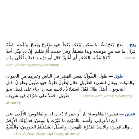
بعج
— بعج: بَعَجَ بَطْنَه بالسكين يَبْعَجُه بَعْجاً، فهو مَبْعُوجٌ وبَعِيجٌ، وبَعَّجه: شَقَّهُ
فزال ما فيه من موضعه وبدا متعلقاً. وفي حديث أُمِّ سُليم: إِنْ دنا مِنِّي أَحدٌ
أَبْعَجْ بَطْنَه بالخَنْجَرِ أَي أَشُقُّ؛ قال أَبو ذؤَيب: فذلك أَعْلَى مِنْكَ… …
Lisan Al
Arab. Arabic explanatory dictionary
طول
— طول: الطُّولُ: نقيض القِصَر في الناس وغيرهِم من الحيوان
والمَوات. ويقال للشيء الطَّويلِ: طالَ يَطُولُ طُولاً، فهو طَويلٌ وطُوالٌ. قال
النحويون: أَصْلُ طالَ فَعُلَ استدلالاً بالاسم منه إِذا جاء على فَعِيل نحو
طَويل، حَمْلاً على شَرُفَ فهو شَرِيف… …
Lisan Al Arab. Arabic explanatory
dictionary
فعس
— فعس: الفاعُوسة: نار أَو جمر لا دُخان له. والفاعُوس: الأَفْعَى؛ عن
ابن الأَعرابي: وأَنشد: بالمَوْتِ ما عَيَّرْت يا لَمِيسُ، قد يُهْلَك الأَرْقَمُ
والفاعُوسُ، والأَسَدُ المُذَرَّعُ النَّهُوسُ، والبَطَلُ المُسْتَلْئِمُ الحَووسُ، واللَّعْلَعُ…
…
Lisan Al Arab. Arabic explanatory dictionary