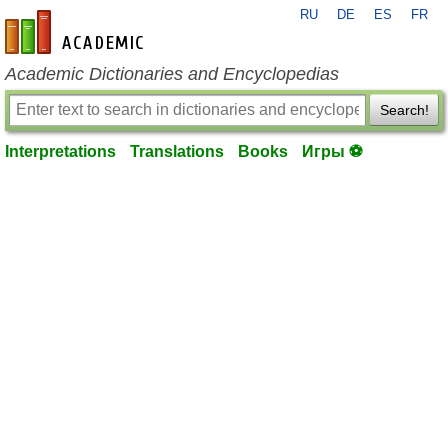
RU
DE
ES
FR
en-academic.com
Academic Dictionaries and Encyclopedias
Search!
Interpretations
Translations
Books
Игры ⚽