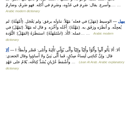
وأَسرع. يقال: ضَرِمَ في عَدْوِه، وضَرِمَ في أَكله. فهو ضَرِمٌ، وضارِمٌ.… …
Arabic modern dictionary
مهل
— الوسيط (مَهَلَ) في فعله َ مَهْلاً: تناولَه برفق: ولم يَعْجَل. (أَمْهَلَهُ): لم
يُعجِلْه. و أَنظَرَه ورَفَق به. (مَهَّلَهُ): أَجَّلَه وأَخَّرَه. و قال له مَهْلاً. (تَمَهَّلَ) في
عمله: اتّأَدَ. (اسْتَمْهَلَهُ): استنظَرَهُ (المَهْلُ): التُّؤَدة… …
Arabic modern
dictionary
— I ألا: أَلا يَأْلو أَلْواً وأُلُوّاً وأُلِيّاً وإلِيّاً وأَلَّى يُؤَِلِّي تََأْلِيَةً وأْتَلى: قَصَّر وأَبطأَ؛
ألا
قال: وإنَّ كَنائِني لَنِساءُ صِدْقٍ، فَما أَلَّى بَنِيَّ ولا أَساؤوا وقال الجعدي:
وأَشْمَطَ عُرْيانٍ يُشَدُّ كِتافُه، يُلامُ على جَهْدِ …
Lisan Al Arab. Arabic explanatory
dictionary