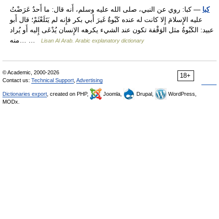
كبا
— كبا: روي عن النبي، صلى الله عليه وسلم، أَنه قال: ما أَحدٌ عَرَضْتُ
عليه الإِسلامَ إِلا كانت له عنده كَبْوةٌ غَيرَ أَبي بكر فإِنه لم يَتَلَعْثَمْ؛ قال أَبو
عبيد: الكَبْوةُ مثل الوَقْفة تكون عند الشيء يكرهه الإِنسان يُدْعَى إِليه أَو يُراد
منه… …
Lisan Al Arab. Arabic explanatory dictionary
© Academic, 2000-2026
18+
Contact us:
Technical Support
,
Advertising
Dictionaries export
, created on PHP,
Joomla,
Drupal,
WordPress,
MODx.