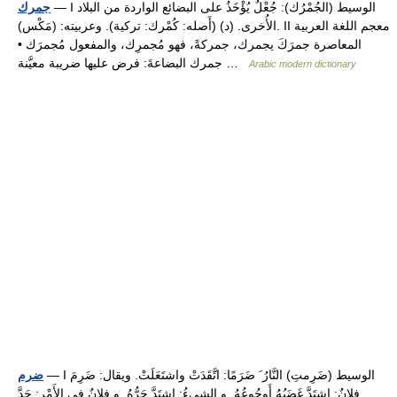
— I الوسيط (الجُمْرُك): جُعْلٌ يُؤْخَذُ على البضائع الواردة من البلاد
جمرك
الأُخرى. (د) (أَصله: كُمْرك: تركية). وعربيته: (مَكْس). II معجم اللغة العربية
المعاصرة جمرَكَ يجمرك، جمركةً، فهو مُجمرِك، والمفعول مُجمرَك •
جمرك البضاعةَ: فرض عليها ضريبة معيَّنة …
Arabic modern dictionary
— I الوسيط (ضَرِمتِ) النَّارُ َ ضَرَمًا: اتَّقَدَتْ واشتَعَلَتْ. ويقال: ضَرِمَ
ضرم
فلانٌ: اشتَدَّ غَضَبُهُ أَوجُوعُهُ. و الشيءُ: اشتَدَّ حَرُّهُ. و فلانٌ في الأَمْر: جَدَّ