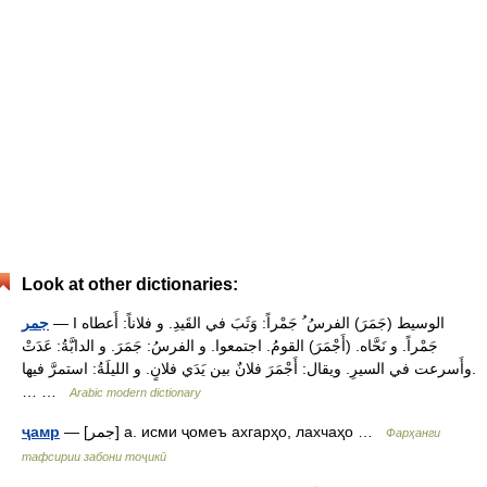
Look at other dictionaries:
— I الوسيط (جَمَرَ) الفرسُ ُ جَمْراً: وَثَبَ في القَيدِ. و فلاناً: أَعطاه
جمر
جَمْراً. و نَحَّاه. (أَجْمَرَ) القومُ. اجتمعوا. و الفرسُ: جَمَرَ. و الدابَّةُ: عَدَتْ
وأَسرعت في السيرِ. ويقال: أَجْمَرَ فلانٌ بين يَدَي فلانٍ. و الليلَةُ: استمرَّ فيها.
… …
Arabic modern dictionary
— [جمر] а. исми ҷомеъ ахгарҳо, лахчаҳо …
ҷамр
Фарҳанги
тафсирии забони тоҷикӣ