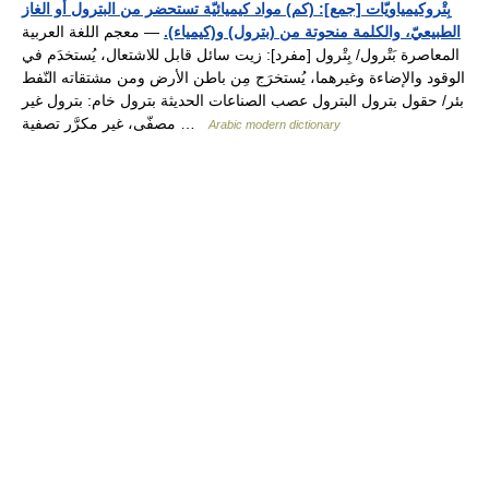
بِتْروكيمياويّات [جمع]: (كم) مواد كيميائيّة تستحضر من البترول أو الغاز
الطبيعيّ، والكلمة منحوتة من (بترول) و(كيمياء).
— معجم اللغة العربية
المعاصرة بَتْرول/ بِتْرول [مفرد]: زيت سائل قابل للاشتعال، يُستخدَم في
الوقود والإضاءة وغيرهما، يُستخرَج مِن باطن الأرض ومن مشتقاته النّفط
بئر/ حقول بترول البترول عصب الصناعات الحديثة بترول خام: بترول غير
مصفّى، غير مكرَّر تصفية …
Arabic modern dictionary