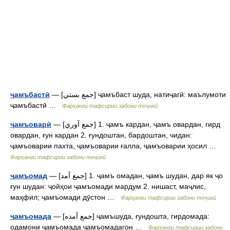
— [جمع بستي] ҷамъбаст шуда, натиҷагӣ: маълумоти
ҷамъбастӣ
ҷамъбастӣ …
Фарҳанги тафсирии забони тоҷикӣ
— [جمع آوري] 1. ҷамъ кардан, ҷамъ овардан, гирд
ҷамъоварӣ
овардан, ғун кардан 2. ғундоштан, бардоштан, чидан:
ҷамъоварии пахта, ҷамъоварии ғалла, ҷамъоварии ҳосил …
Фарҳанги тафсирии забони тоҷикӣ
— [جمع آمد] 1. ҷамъ омадан, ҷамъ шудан, дар як ҷо
ҷамъомад
ғун шудан: ҷойҳои ҷамъомади мардум 2. нишаст, маҷлис,
маҳфил; ҷамъомади дӯстон …
Фарҳанги тафсирии забони тоҷикӣ
— [جمع آمده] ҷамъшуда, ғундошта, гирдомада:
ҷамъомада
одамони ҷамъомада ҷамъомадагон …
Фарҳанги тафсирии забони