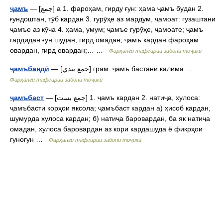
— [جمع] а 1. фароҳам, гирду ғун: ҳама ҷамъ будан 2.
ҷамъ
ғундоштан, тӯб кардан 3. гурӯҳе аз мардум, ҷамоат: гузаштани
ҷамъе аз кӯча 4. ҳама, умум; ҷамъе гурӯҳе, ҷамоате; ҷамъ
гардидан ғун шудан, гирд омадан; ҷамъ кардан фароҳам
овардан, гирд овардан;… …
Фарҳанги тафсирии забони тоҷикӣ
— [جمع بندي] грам. ҷамъ бастани калима …
ҷамъбандӣ
Фарҳанги тафсирии забони тоҷикӣ
— [جمع بست] 1. ҷамъ кардан 2. натиҷа, хулоса:
ҷамъбаст
ҷамъбасти корҳои яксола; ҷамъбаст кардан а) ҳисоб кардан,
шумурда хулоса кардан; б) натиҷа баровардан, ба як натиҷа
омадан, хулоса баровардан аз кори кардашуда ё фикрҳои
гуногун …
Фарҳанги тафсирии забони тоҷикӣ