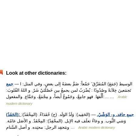
Look at other dictionaries:
— I الوسيط (جَمَعَ) المُتفَرِّقَ َ جَمْعاً: ضَمَّ بعضَهُ إلى بعضٍ، وفي المثل:
جمع
تَجمَعينَ خِلاَبَةً وصُدُودًا : يُضْرَبُ لمن يجمعُ بين خَصْلَتَيْ شَرٌ. و اللهُ القُلوبَ:
أَلَّفهَا. فهو جامِعٌ، وجَمُوعٌ أَيضاً، و مِجْمَعٌ، وجَمَّاع. والمفعول:… …
Arabic
modern dictionary
(الحَفَدُ): جمع حافد. و- الوَشْيُ.
— (الحَفِيد): وَلَدُ الوَلَد. (ج) حُفَدَاءُ. (المِحْفَدُ):
وَشي الثَّوب. و وعاءٌ تعلَف فيه الإبل. (المحْفِدُ): المِحْفَدُ. و الأصَل عامّة.
ومَحفِد الرجل: محتِده. و أصل السَّنام …
Arabic modern dictionary