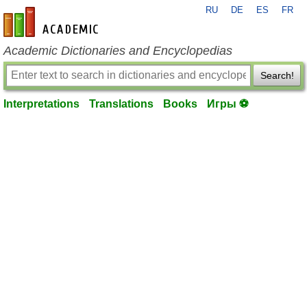
RU
DE
ES
FR
en-academic.com
Academic Dictionaries and Encyclopedias
Search!
Interpretations
Translations
Books
Игры ⚽