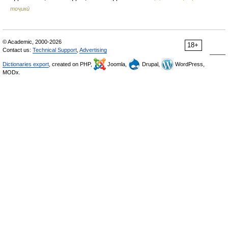
тоҷикӣ
© Academic, 2000-2026
18+
Contact us:
Technical Support
,
Advertising
Dictionaries export
, created on PHP,
Joomla,
Drupal,
WordPress,
MODx.