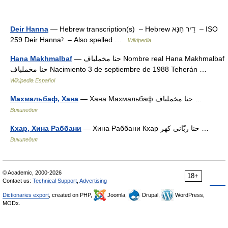
— Hebrew transcription(s) – Hebrew דֵיר חַנָּא – ISO
Deir Hanna
259 Deir Ḥannaˀ – Also spelled …
Wikipedia
— حنا مخملباف Nombre real Hana Makhmalbaf
Hana Makhmalbaf
حنا مخملباف Nacimiento 3 de septiembre de 1988 Teherán …
Wikipedia Español
— Хана Махмальбаф حنا مخملباف …
Махмальбаф, Хана
Википедия
— Хина Раббани Кхар حنا ربّانی کھر …
Кхар, Хина Раббани
Википедия
© Academic, 2000-2026
18+
Contact us:
Technical Support
,
Advertising
Dictionaries export
, created on PHP,
Joomla,
Drupal,
WordPress,
MODx.