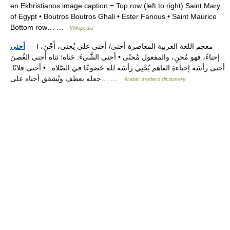
en Ekhristianos image caption = Top row (left to right) Saint Mary
of Egypt • Boutros Boutros Ghali • Ester Fanous • Saint Maurice
Bottom row… …
Wikipedia
— I معجم اللغة العربية المعاصرة أحنى/ أحنى على يُحني، أَحْنِ،
أحنى
إحناءً، فهو مُحنٍ، والمفعول مُحنًى • أحنى الشَّيءَ: حَناه؛ ثناه أحنى الغُصنَ
أحنى رأسَه إحناءةَ الفاهم يُحْنِي رأسَه لله خضوعًا في الصَّلاة . • أحنى فلانًا:
جعله يعطف ويُشفق أحناه على… …
Arabic modern dictionary