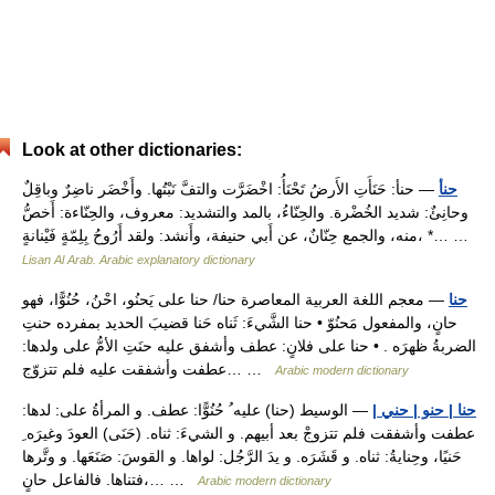
Look at other dictionaries:
حنأ
— حنأ: حَنَأَتِ الأَرضُ تَحْنَأُ: اخْضَرَّت والتفَّ نَبْتُها. وأَخْضَر ناضِرٌ وباقِلٌ
وحانِئٌ: شديد الخُضْرة. والحِنّاءُ، بالمد والتشديد: معروف، والحِنّاءة: أَخصُّ
منه، والجمع حِنّانٌ، عن أَبي حنيفة، وأَنشد: ولقد أَرُوحُ بِلِمّةٍ فَيْنانةٍ، *… …
Lisan Al Arab. Arabic explanatory dictionary
حنا
— معجم اللغة العربية المعاصرة حنا/ حنا على يَحنُو، احْنُ، حُنُوًّا، فهو
حانٍ، والمفعول مَحنُوّ • حنا الشَّيءَ: ثَناه حَنا قضيبَ الحديد بمفرده حنتِ
الضربةُ ظهرَه . • حنا على فلانٍ: عطف وأشفق عليه حنَتِ الأمُّ على ولدها:
عطفت وأشفقت عليه فلم تتزوّج… …
Arabic modern dictionary
حنا | حنو | حني |
— الوسيط (حنا) عليه ُ حُنُوًّا: عطف. و المرأةُ على: لدها:
عطفت وأشفقت فلم تتزوجْ بعد أبيهم. و الشيءَ: ثناه. (حَنَى) العودَ وغيرَه ِ
حَنيًا، وحِنايةُ: ثناه. و قَشَرَه. و يدَ الرَّجُل: لواها. و القوسَ: صَنَعَها. و وتَّرها
فتناها. فالفاعل حانٍ،… …
Arabic modern dictionary