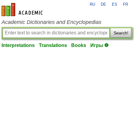
RU
DE
ES
FR
en-academic.com
Academic Dictionaries and Encyclopedias
Search!
Interpretations
Translations
Books
Игры ⚽