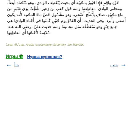
Lisan Al Arab. Arabic explanatory dictionary
.
Ibn Mansur
.
Игры ⚽
Нужна курсовая?
حنب
حنأ