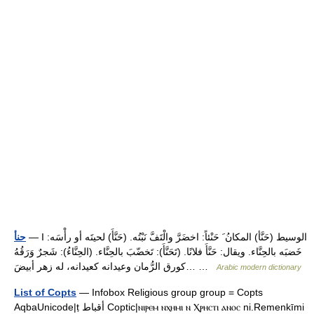
— I الوسيط (حَنَّأ) المكانُ َ حَنْئاً: اخضَرَّ والْتَفَّ نَبْتُه. (حَنَّأَ) لحيتَه أو رأْسَه:
حنأ
خَضبَه بالحِنَّاء. ويقال: حَنَّأَ فلانًا. (تَحَنَّأَ): تَخضّبَ بالحِنَّاء. (الحِنَّاءُ): شَجرٌ وَرَقُهُ
كورق الرُّمان وعيدانه كعيدانه، له زهر أبيضَ… …
Arabic modern dictionary
List of Copts
— Infobox Religious group group = Copts
AqbaUnicode|ṭ أقباط Coptic|ⲛⲓⲣⲉⲙ ⲛⲭⲏⲙⲓ ⲛ Ⲭⲣⲏⲥⲧⲓ ⲁⲛⲟⲥ ni.Remenkīmi