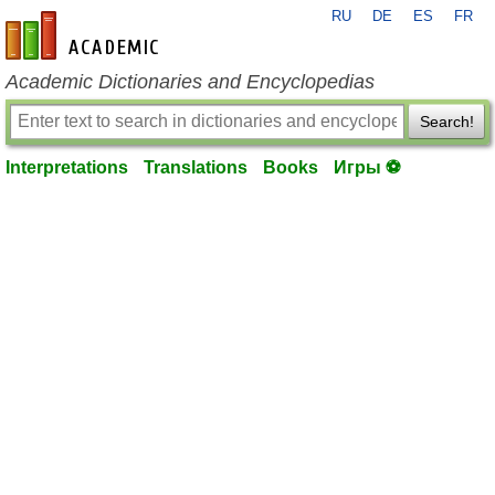
RU
DE
ES
FR
en-academic.com
Academic Dictionaries and Encyclopedias
Search!
Interpretations
Translations
Books
Игры ⚽