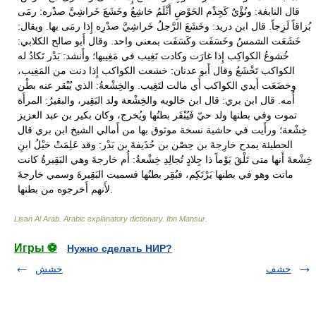
قال النابغة: ونُؤْيٌ كَجِذْم الحَوْضِ أَثْلَمُ خاشِعُ وخَشَعَ خَراشِيَّ صدْره: رمَى
بُزاقاً لَزِجاً. قال ابن دريد: وخَشَعَ الرَّجلُ خَراشِيَّ صدْرِه إِذا رمَى بها. ويقال:
خَشَعَت الشمسُ وخَسَفَت وكَسَفَت بمعنى واحد. وقال أَبو صالح الكلابي:
خُشوعُ الكواكِب إِذا غارَت وكادت تَغِيب في مَغِيبها؛ وأَنشد: بَدْر تَكادُ له
الكواكب تَخْشَعُ وقال أَبو عدنان: خشعت الكواكب إِذا دنت من المَغِيب،
وخضَعَت أَيدي الكواكب أَي مالت لتَغِيب. والخِشْعةُ: الذي يُبْقر عنه بطْن
أُمه. قال ابن بري: قال ابن خالويه والخِشْعة ولد البَقِير، والبقيرُ: المرأَة
تموت وفي بطنها ولد حيّ فَيُبْقَر بطنُها ويُخرج، وكان بكير بن عبد العزيز
خِشْعة؛ ورأَيت في حاشية نسخة موثوق بها من أَمالي الشيخ ابن بري قال
الحطيئة يمدح خارِجةَ بن حِصْن بن حُذَيفةَ بن بَدْر: وقد عَلِمَتْ خيْلُ ابنِ
خِشْعةَ أَنها متى تَلْقَ يَوْماً ذا جِلادٍ تُجالِدِ خِشْعةُ: أُم خارجةَ وهي البَقِيرةُ كانت
ماتت وهو في بطنها يَرْتَكِم، فبُقِر بطنُها فسميت البَقِيرةَ وسمي خارجةَ
لأَنهم أَخرجوه من بطنها.
Lisan Al Arab. Arabic explanatory dictionary
.
Ibn Mansur
.
Игры ⚽
Нужно сделать НИР?
خشف
خشش