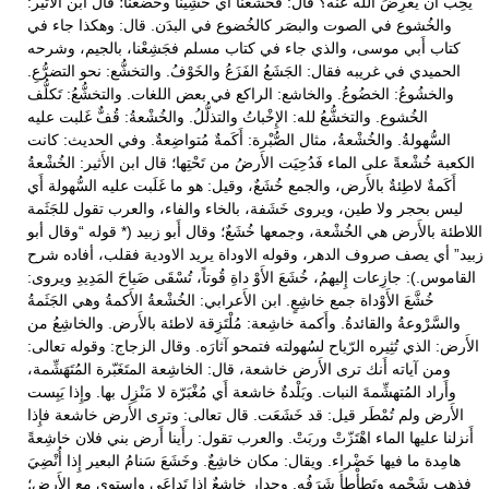
يُحِب أَن يُعْرِضَ الله عنه؟ قال: فخَشَعْنا أَي خَشِينا وخضَعْنا؛ قال ابن الأَثير:
والخُشوع في الصوت والبصَر كالخُضوع في البدَن. قال: وهكذا جاء في
كتاب أَبي موسى، والذي جاء في كتاب مسلم فجَشِعْنا، بالجيم، وشرحه
الحميدي في غريبه فقال: الجَشَعُ الفَزَعُ والخَوْفُ. والتخشُّع: نحو التضرُّعِ.
والخشُوعُ: الخضُوعُ. والخاشع: الراكع في بعض اللغات. والتخشُّعُ: تَكلُّف
الخُشوع. والتخشُّعُ لله: الإِخْباتُ والتذلُّلُ. والخُشْعةُ: قُفٌّ غَلبت عليه
السُّهولةُ. والخُشْعةُ، مثال الصُّبْرة: أَكَمةٌ مُتواضِعةٌ. وفي الحديث: كانت
الكعبة خُشْعةً على الماء فَدُحِيَت الأَرضُ من تَحْتِها؛ قال ابن الأَثير: الخُشْعةُ
أَكَمةٌ لاطِئةٌ بالأَرض، والجمع خُشَعٌ، وقيل: هو ما غَلَبت عليه السُّهولة أَي
ليس بحجر ولا طين، ويروى خَشَفة، بالخاء والفاء، والعرب تقول للجَثَمة
اللاطئة بالأَرض هي الخُشْعة، وجمعها خُشَعٌ؛ وقال أَبو زبيد (* قوله “وقال أبو
زبيد” أي يصف صروف الدهر، وقوله الاوداة يريد الاودية فقلب، أفاده شرح
القاموس.): جازِعات إِليهمُ، خُشَعَ الأَوْ داةِ قُوتاً، تُسْقَى ضَياحَ المَدِيدِ ويروى:
خُشَّعَ الأَوْداة جمع خاشِعٍ. ابن الأَعرابي: الخُشْعةُ الأَكمةُ وهي الجَثَمةُ
والسَّرْوعةُ والقائدةُ. وأَكمة خاشِعة: مُلْتَزِقة لاطئة بالأَرض. والخاشِعُ من
الأَرض: الذي تُثِيره الرّياح لسُهولته فتمحو آثارَه. وقال الزجاج: وقوله تعالى:
ومن آياته أَنك ترى الأَرض خاشعة، قال: الخاشِعة المتَغَبّرة المُتَهَشِّمة،
وأَراد المُتهشِّمةَ النبات. وبَلْدةٌ خاشعة أَي مُغْبَرّة لا مَنْزِل بها. وإِذا يَبِست
الأَرض ولم تُمْطَر قيل: قد خَشَعَت. قال تعالى: وترى الأَرض خاشعة فإِذا
أَنزلنا عليها الماء اهْتَزّتْ وربَتْ. والعرب تقول: رأَينا أَرض بني فلان خاشِعةً
هامِدة ما فيها خَضْراء. ويقال: مكان خاشِعٌ. وخَشَعَ سَنامُ البعير إِذا أُنْضِيَ
فذهب شَحْمه وتَطأْطأَ شَرَفُه. وجِدار خاشعٌ إِذا تَداعَى واستوى مع الأَرض؛