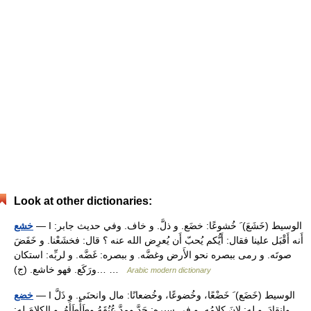
Look at other dictionaries:
— I الوسيط (خَشَعَ) َ خُشوعًا: خضَع. و ذلَّ. و خاف. وفي حديث جابر:
خشع
أَنه أَقْبَل علينا فقال: أَيُّكم يُحبّ أَن يُعرِض الله عنه ؟ قال: فخشَعْنا. و خَفَضَ
صوتَه. و رمى ببصره نحو الأَرض وغضَّه. و ببصره: غَضَّه. و لربِّه: استكان
ورَكَع. فهو خاشع. (ج)… …
Arabic modern dictionary
— I الوسيط (خَضَع) َ خَضْعًا، وخُضوعًا، وخُضعانًا: مال وانحنَى. و ذَلَّ
خضع
وانقادَ. و له: لانَ كلامُه. و في سيرِه: جَدَّ ومدَّ عُنُقَهُ وطَأْطَأَهُ. و الكلامَ له: