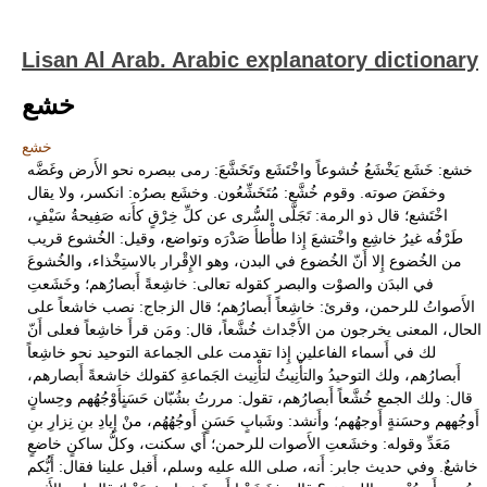
Lisan Al Arab. Arabic explanatory dictionary
خشع
خشع
خشع: خَشَع يَخْشَعُ خُشوعاً واخْتَشَع وتَخَشَّعَ: رمى ببصره نحو الأَرض وغَضَّه
وخفَضَ صوته. وقوم خُشَّع: مُتَخَشِّعُون. وخشَع بصرُه: انكسر، ولا يقال
اخْتَشع؛ قال ذو الرمة: تَجَلَّى السُّرى عن كلِّ خِرْقٍ كأَنه صَفِيحةُ سَيْفٍ،
طَرْفُه غيرُ خاشِع واخْتشعَ إِذا طأْطأَ صَدْرَه وتواضع، وقيل: الخُشوع قريب
من الخُضوع إِلا أَنّ الخُضوع في البدن، وهو الإِقْرار بالاستِخْذاء، والخُشوعَ
في البدَن والصوْت والبصر كقوله تعالى: خاشِعةً أَبصارُهم؛ وخَشَعتِ
الأَصواتُ للرحمن، وقرئ: خاشِعاً أَبصارُهم؛ قال الزجاج: نصب خاشعاً على
الحال، المعنى يخرجون من الأَجْداث خُشَّعاً، قال: ومَن قرأَ خاشِعاً فعلى أَنّ
لك في أَسماء الفاعلين إِذا تقدمت على الجماعة التوحيد نحو خاشِعاً
أَبصارُهم، ولك التوحيدُ والتأْنِيثُ لتأْنِيث الجَماعةِ كقولك خاشعةً أَبصارهم،
قال: ولك الجمع خُشَّعاً أَبصارُهم، تقول: مررتُ بشُبّان حَسَنٍأَوْجُهُهم وحِسانٍ
أَوجُههم وحسَنةٍ أَوجهُهم؛ وأَنشد: وشَبابٍ حَسَنٍ أَوجُهُهُم، منْ إِيادِ بنِ نِزارِ بنِ
مَعَدِّ وقوله: وخشَعتِ الأَصوات للرحمن؛ أَي سكنت، وكلُّ ساكنٍ خاضعٍ
خاشعٌ. وفي حديث جابر: أَنه، صلى الله عليه وسلم، أَقبل علينا فقال: أَيُّكم