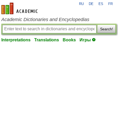
RU
DE
ES
FR
en-academic.com
Academic Dictionaries and Encyclopedias
Search!
Interpretations
Translations
Books
Игры ⚽