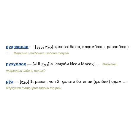
— [روح پرور] ҳаловатбахш, илҳомбахш, равонбахш
руҳпарвар
…
Фарҳанги тафсирии забони тоҷикӣ
— [روح الله] а. лақаби Исои Масеҳ …
руҳуллоҳ
Фарҳанги
тафсирии забони тоҷикӣ
— [روح] 1. равон, ҷон 2. ҳолати ботинии (қалбии) одам …
рӯҳ
Фарҳанги тафсирии забони тоҷикӣ