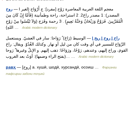
— I معجم اللغة العربية المعاصرة رَوْح [مفرد]: ج أَرْوَاح (لغير
روح
المصدر): 1 مصدر راحَ2. 2 استراحة، راحة وطمأنينة {فَأَمَّا إِنْ كَانَ مِنَ
الْمُقَرَّبِينَ. فَرَوْحٌ وَرَيْحَانٌ وَجَنَّةُ نَعِيمٍ} . 3 رحمة وفَرَج {وَلاَ تَيْئَسُوا مِنْ رَوْحِ
اللهِ} …
Arabic modern dictionary
راح | روح | ريح |
— الوسيط (رَاحَ) ُ رَوَاحا: سار في العشيّ. ويستعمل
الرَّوَاح للمسير في أي وقت كان من ليل أو نهار. وكذلك الغُدُوّ. ويقال: راحَ
القومَ، وراح إليهم، وعندهم، رَوْحًا، ورَوَاحًا: ذهب إليهم. و الإبلُ وغيرها ُ رَوحا
(بفتح الراء وضمها): أوَتْ بعد الغروب… …
Arabic modern dictionary
— [روح] а. хушӣ, шодӣ, хурсандӣ, осоиш …
равҳ
Фарҳанги
тафсирии забони тоҷикӣ