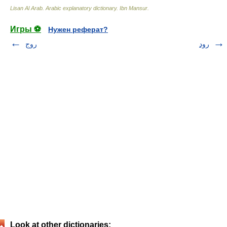
Lisan Al Arab. Arabic explanatory dictionary
.
Ibn Mansur
.
Игры ⚽
Нужен реферат?
رود
روج
Look at other dictionaries: