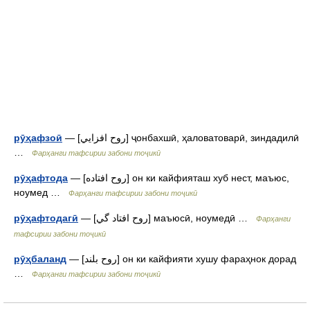
— [روح افزايي] ҷонбахшӣ, ҳаловатоварӣ, зиндадилӣ
рӯҳафзоӣ
…
Фарҳанги тафсирии забони тоҷикӣ
— [روح افتاده] он ки кайфияташ хуб нест, маъюс,
рӯҳафтода
ноумед …
Фарҳанги тафсирии забони тоҷикӣ
— [روح افتاد گي] маъюсӣ, ноумедӣ …
рӯҳафтодагӣ
Фарҳанги
тафсирии забони тоҷикӣ
— [روح بلند] он ки кайфияти хушу фараҳнок дорад
рӯҳбаланд
…
Фарҳанги тафсирии забони тоҷикӣ