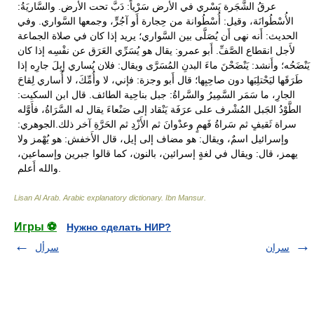
Lisan Al Arab. Arabic explanatory dictionary
.
Ibn Mansur
.
Игры ⚽
Нужно сделать НИР?
سران
سرأل