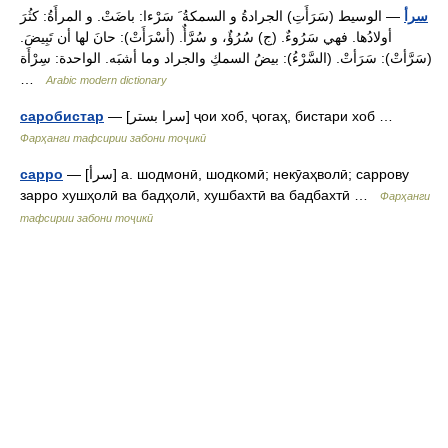
سرأ
— الوسيط (سَرَأَتِ) الجرادةُ و السمكةُ َ سَرْءا: باضَتْ. و المرأَةُ: كثُرَ
أولادُها. فهي سَرُوءٌ. (ج) سُرُؤٌ، و سُرَّأٌ. (أسْرَأَتْ): حانَ لها أن تَبِيضَ.
(سَرَّأتْ): سَرَأتْ. (السَّرْءُ): بيضُ السمكِ والجراد وما أشبَه. الواحدة: سِرْأَة
…
Arabic modern dictionary
— [سرا بستر] ҷои хоб, ҷогаҳ, бистари хоб …
саробистар
Фарҳанги тафсирии забони тоҷикӣ
— [سرأ] а. шодмонӣ, шодкомӣ; некӯаҳволӣ; саррову
сарро
зарро хушҳолӣ ва бадҳолӣ, хушбахтӣ ва бадбахтӣ …
Фарҳанги
тафсирии забони тоҷикӣ