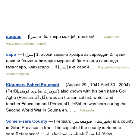
— [سراً] а. ба таври махфӣ, пинҳонӣ …
сирран
Фарҳанги
тафсирии забони тоҷикӣ
— I [سرا] 1. асоси замони ҳозира аз сароидан 2. ҷузъи
саро
пасини баъзе калимаҳои мураккаб ба маънои сароянда:
ғазалсаро, навҳасаро… II [سرا] ниг. сарой …
Фарҳанги тафсирии
забони тоҷикӣ
Kioumars Saberi Foumani
— (August 29 , 1941 April 30 , 2004)
(PerB|کیومرث صابری فومنی) also known with his pen name Gol
Agha (Persian:گل آقا), was an Iranian satirist, writer, and
teacher.Education and Personal LifeSaberi was born during the
Second World War in Souma eh… …
Wikipedia
— (Persian: شهرستان صومعه‌سرا) is a county
Some'e-sara County
in Gilan Province in Iran. The capital of the county is Some e
sara.References* اطلس گیتاشناسی استان‌های ایران [Atlas