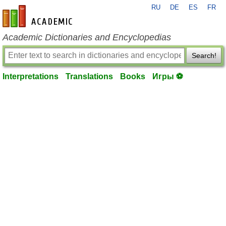
RU
DE
ES
FR
en-academic.com
Academic Dictionaries and Encyclopedias
Search!
Interpretations
Translations
Books
Игры ⚽