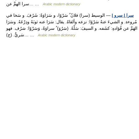
سرا الهمَّ عن… …
Arabic modern dictionary
سرا | سرو |
— الوسيط (سرا) فلانٌ ُ سَرْوًا، و سَرَاوَةً: شَرُفَ. و سَخا في
مُروءة. و الشيءَ عنهُ سَرْوًا: نزعه وألقاهُ. يقال: سَرَا عنه ثوبَهُ ودِرْعَهُ. وسَرَا
الهَمَّ عن فُؤادهِ: كشَفه. و السيفَ: سَلّهُ. (سَرُوَ) ُ سراوَةً، وَسَرْوًا: شرُف. فهو
سَريٌّ. (ج)… …
Arabic modern dictionary