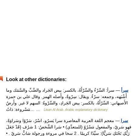
Look at other dictionaries:
سرأ
— سرأ: السِّرْءُ والسِّرْأَةُ، بالكسر: بيض الجَراد والضَّبِّ والسَّمَك وما
أَشْبَهه، وجمعه: سرْءٌ. ويقال: سِرْوةٌ، وأَصله الهمز. وقال علي بن حمزة
الأَصبهاني: السِّرْأَةُ، بالكسر: بيض الجَرادِ، والسِّرْوةُ: السهم لا غير. وأَرضٌ
مَسْروءة: ذاتُ… …
Lisan Al Arab. Arabic explanatory dictionary
سرا
— معجم اللغة العربية المعاصرة سرا يَسرُو، اسْرُ، سَرْوًا وسَراوَةً،
فهو سَريّ، والمفعول مَسْرُوّ (للمتعدِّي) • سَرا الشَّخصُ: 1 شرُف {قَدْ جَعَلَ
رَبُّكِ تَحْتَكِ سَرِيًّا}: سيِّدًا كريمًا . 2 سخا في مروءة ورجولة شابٌّ سَرِيّ . •