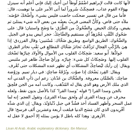
لأَنها كانت قالت لإبراهيم اضْمُمْ لُوطاً ابن أَخيك إليك فإني أَعلم أنه سينزل
بهؤلاء القوم عذاب، فضحِكَتْ سُروراً لما أَتى الأمر على ما توهمت، قال:
فأما من قال في تفسير ضحكت حاضت فليس بشيء. وأَضْحَكَ حَوْضَه:
ملأه حتى فاض، وكأَنَّ المعنى قريبٌ بعضُه من بعض لأنه شيء يمتلئ ثم
يفيض، وكذلك الحيض. والضَّحُوكُ من الطُّرُق: ما وَضَح واستبان؛ قال: على
ضَحُوكِ النَّقْبِ مُجْرَهِدِّ أَي مستقيم.والضَّاحِكُ: حجر أبيض يبدو في الجبل.
والضَّحُوك: الطريق الواسع. وطريق ضَحَّاك: مُسْتبين؛ وقال الفرزدق: إذا
هِيَ بالرَّكْبِ العِجالِ تَرَدَّفَتْ نَحائزَ ضَحَّاكِ المَطالِعِ في نَقْبِ نحائز الطرق:
جَوادُّها. أَبو سعيد: ضَحِكاتُ القلوب من الأموال والأَولاد خِيارُها تَضْحَك
القلوب إليها. وضَحِكاتُ كل شيء: خِيارُه. ورأيٌ ضاحِكُ ظاهر غير ملتبس.
ويقال: إن رأيك ليُضاحِكُ المشكلات أَي تظهر عنده المشكلات حتى تُعْرف.
ويقال: القِرد يَضْحَك إذا صوّت. وبُرْقَةُ ضاحِكٍ: في ديار تميم. ورَوْضة
ضاحِك: بالصَّمَّان معروفة. والضَّحَّاك بن عَدْنان: زعم ابن دَأبٍ المَدني أنه
الذي ملك الأرض وهو الذي يقال له المُذْهَب، وكانت أمه من الجن فلَحِقَ
بالجن وسدا القرا (* قوله “وسدا القرا” كذا بالأصل بدون نقط، ولعله
محرف عن وبيداء القرى أي ولحق ببيداء القرى)، وتقول العجم: إنه لما
عمل السحر وأظهر الفساد أخذ فشُدََّ في جبل دُنْباوَنْدَ، ويقال: إن الذي شدَّه
أفْرِيدون الذي كان مَسَح الدنيا فبلغت أربعة وعشرين ألف فرسخ؛ قال
الأزهري: وهذا كله باطل لا يؤمن بمثله إلا أحمق لا عقل له.
Lisan Al Arab. Arabic explanatory dictionary
.
Ibn Mansur
.