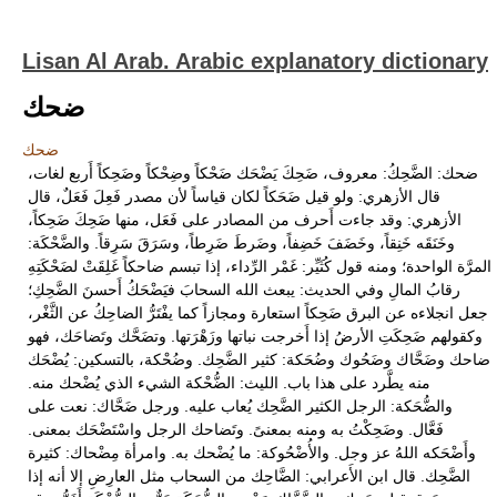
Lisan Al Arab. Arabic explanatory dictionary
ضحك
ضحك
ضحك: الضَّحِكُ: معروف، ضَحِكَ يَضْحَك ضَحْكاً وضِحْكاً وضَحِكاً أَربع لغات،
قال الأزهري: ولو قيل ضَحَكاً لكان قياساً لأن مصدر فَعِلَ فَعَلٌ، قال
الأزهري: وقد جاءت أَحرف من المصادر على فَعَل، منها ضَحِكَ ضَحِكاً،
وخَنَقَه خَنِقاً، وخَضَفَ خَضِفاً، وضَرطَ ضَرِطاً، وسَرَقَ سَرِقاً. والضَّحْكَة:
المرَّة الواحدة؛ ومنه قول كُثَيِّر: غَمْر الرِّداء، إذا تبسم ضاحكاً غَلِقَتْ لضَحْكَتِهِ
رقابُ المالِ وفي الحديث: يبعث الله السحابَ فيَضْحَكُ أَحسنَ الضَّحِكِ؛
جعل انجلاءه عن البرق ضَحِكاً استعارة ومجازاً كما يفْتَرُّ الضاحِكُ عن الثَّغْر،
وكقولهم ضَحِكَتِ الأرضُ إذا أَخرجت نباتها وزَهْرَتها. وتضَحَّك وتَضاحَك، فهو
ضاحك وضَحَّاك وضَحُوك وضُحَكة: كثير الضَّحِك. وضُحْكة، بالتسكين: يُضْحَك
منه يطَّرد على هذا باب. الليث: الضُّحْكة الشيء الذي يُضْحك منه.
والضُّحَكة: الرجل الكثير الضَّحِك يُعاب عليه. ورجل ضَحَّاك: نعت على
فَعَّال. وضَحِكْتُ به ومنه بمعنىً. وتَضاحك الرجل واسْتَضْحَك بمعنى.
وأَضْحَكه اللهُ عز وجل. والأُضْحُوكة: ما يُضْحك به. وامرأة مِضْحاك: كثيرة
الضَّحِك. قال ابن الأَعرابي: الضَّاحِك من السحاب مثل العارِضِ إلا أنه إذا