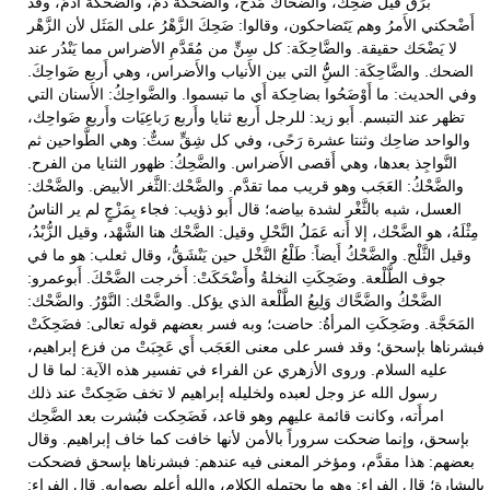
بَرَق قيل ضَحِك، والضَّحَّاك مَدْح، والضُّحَكَة دَمٌّ، والضُّحْكَة أَذَمُّ، وقد
أَضْحكني الأَمرُ وهم يَتَضاحكون، وقالوا: ضَحِكَ الزَّهْرُ على المَثَل لأن الزَّهْر
لا يَضْحَك حقيقة. والضَّاحِكَة: كل سِنٍّ من مُقَدَّمِ الأضراس مما يَنْدُر عند
الضحك. والضَّاحِكَة: السُِّّ التي بين الأَنياب والأَضراس، وهي أَربع ضَواحِكَ.
وفي الحديث: ما أَوْضَحُوا بضاحِكة أَي ما تبسموا. والضَّواحِكُ: الأَسنان التي
تظهر عند التبسم. أَبو زيد: للرجل أَربع ثنايا وأَربع رَباعِيَات وأَربع ضَواحِك،
والواحد ضاحِك وثنتا عشرة رَحًى، وفي كل شِقٍّ ستٌّ: وهي الطَّواحين ثم
النَّواجِذ بعدها، وهي أَقصى الأَضراس. والضَّحِكُ: ظهور الثنايا من الفرح.
والضَّحْكُ: العَجَب وهو قريب مما تقدَّم. والضَّحْك:الثَّغر الأبيض. والضَّحْك:
العسل، شبه بالثَّغْر لشدة بياضه؛ قال أَبو ذؤيب: فجاء بِمَزْجٍ لم ير الناسُ
مِثْلَهُ، هو الضَّحْك، إلا أَنه عَمَلُ النَّحْلِ وقيل: الضَّحْك هنا الشَّهْد، وقيل الزُّبْدُ،
وقيل الثَّلْج. والضَّحْكُ أَيضاً: طَلْعُ النَّخْل حين يَنْشَقُّ، وقال ثعلب: هو ما في
جوف الطَّلْعة. وضَحِكَتِ النخلةُ وأَضْحَكَتْ: أَخرجت الضَّحْكَ. أَبوعمرو:
الضَّحْكُ والضَّحَّاك وَلِيعُ الطَّلْعة الذي يؤكل. والضَّحْك: النَّوْرُ. والضَّحْك:
المَحَجَّة. وضَحِكَتِ المرأةُ: حاضت؛ وبه فسر بعضهم قوله تعالى: فضَحِكَتْ
فبشرناها بإسحق؛ وقد فسر على معنى العَجَب أَي عَجِبَتْ من فزع إبراهيم،
عليه السلام. وروى الأزهري عن الفراء في تفسير هذه الآية: لما قا ل
رسول الله عز وجل لعبده ولخليله إبراهيم لا تخف ضَحِكتْ عند ذلك
امرأَته، وكانت قائمة عليهم وهو قاعد، فَضَحِكت فبُشرت بعد الضَّحِك
بإسحق، وإنما ضحكت سروراً بالأمن لأنها خافت كما خاف إبراهيم. وقال
بعضهم: هذا مقدَّم، ومؤخر المعنى فيه عندهم: فبشرناها بإسحق فضحكت
بالبشارة؛ قال الفراء: وهو ما يحتمله الكلام، والله أعلم بصوابه. قال الفراء: