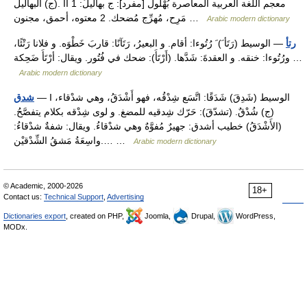
(ج) البهاليل. II معجم اللغة العربية المعاصرة بُهْلول [مفرد]: ج بهاليلُ: 1
مَرِح، مُهرِّج مُضحك. 2 معتوه، أحمق، مجنون …
Arabic modern dictionary
رتأ
— الوسيط (رَتَأ َ) َ رُتُوءا: أقام. و البعيرُ، رَتَآنًا: قاربَ خَطْوَه. و فلانا رَتْئًا،
ورُتُوءا: خنقه. و العقدةَ: شَدَّها. (أَرْتَأَ): ضحك في فُتُور. ويقال: أرْتَأَ ضَحِكة …
Arabic modern dictionary
— I الوسيط (شَدِقَ) شَدَقًا: اتَّسَع شِدْقُه، فهو أَشْدَقُ، وهي شدْقاء،
شدق
(ج) شُدْقٌ. (تشدّقَ): حَرّك شِدقيه للمضغ. و لوى شِدْقه بكلام يتفصَّحُ.
(الأَشْدَقُ) خطيب أشدق: جهيرٌ مُفوَّهٌ وهي شدْقاءُ. ويقال: شفةٌ شدْقاءُ:
واسِعَةُ مَشقُ الشِّدْقيْن.… …
Arabic modern dictionary
© Academic, 2000-2026
18+
Contact us:
Technical Support
,
Advertising
Dictionaries export
, created on PHP,
Joomla,
Drupal,
WordPress,
MODx.