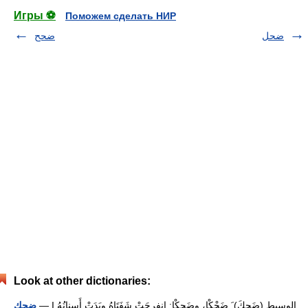
Игры ⚽
Поможем сделать НИР
ضحل
ضحح
Look at other dictionaries:
— I الوسيط (ضَحِكَ) َ ضَحْكْا، وضَحِكْا: انفرجَتْ شَفَتَاهُ وبَدَتْ أَسنانُهُ
ضحك