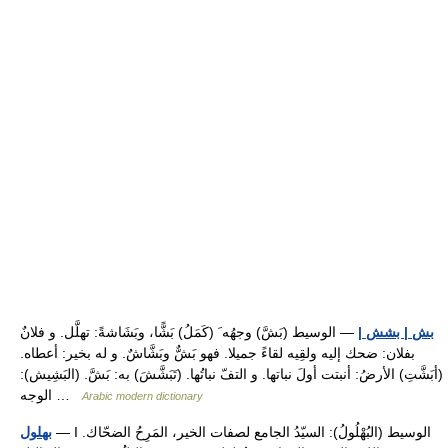
بش | بشش |
— الوسيط (بَشَّ) وجهُه َ (كَمَلُ) بَشًّا، وبَشَاشةً: تهلَّل. و فلانٌ
بفلان: ضحك إليه ولقِيه لقاءً جميلا. فهو بَشٌّ وبَشَّاشٌ. و له بخير: أعطاه.
(أبَشَّتِ) الأرضُ: أنبتت أولَ نباتها. و التفّ نباتُها. (تَبَشَّشَ) به: بَشَّ. (البَشِيش):
الوجه …
Arabic modern dictionary
— I الوسيط (البُهْلُولُ): السيّدُ الجامع لصفات الخير، المَرِحُ الضحّاك.
بهلول