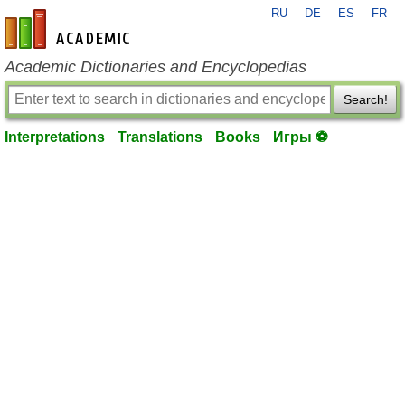
RU
DE
ES
FR
en-academic.com
Academic Dictionaries and Encyclopedias
Search!
Interpretations
Translations
Books
Игры ⚽