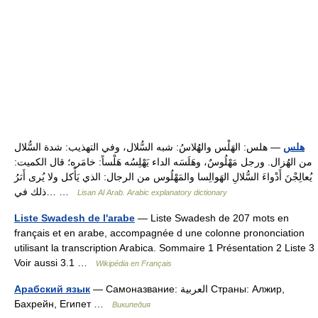
هلس
— هلس: الهَلْس والهُلاسُ: شبه السُّلال، وفي التهذيب: شدة السُّلال
من الهُزال. ورجل مَهْلُوسٌ، وهَلَسَه الداء يَهْلِسُه هَلْساً: خامَره؛ قال الكميت:
يُعالِجْنَ أَدْواءَ السُّلالِ الهَوالِسا والمَهْلُوس من الرجال: الذي يَأْكل ولا يُرى أَثرُ
ذلك في… …
Lisan Al Arab. Arabic explanatory dictionary
Liste Swadesh de l'arabe
— Liste Swadesh de 207 mots en
français et en arabe, accompagnée d une colonne prononciation
utilisant la transcription Arabica. Sommaire 1 Présentation 2 Liste 3
Voir aussi 3.1 …
Wikipédia en Français
— Самоназвание: العربية Страны: Алжир,
Арабский язык
Бахрейн, Египет …
Википедия