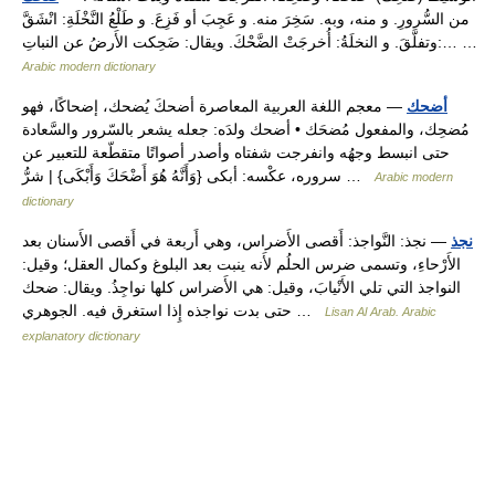
من السُّرورِ. و منه، وبه. سَخِرَ منه. و عَجِبَ أو فَزِعَ. و طَلْعُ النَّخْلَةِ: انْشَقَّ
وتفلَّقَ. و النخلَةُ: أُخرجَتْ الضَّحْكَ. ويقال: ضَحِكت الأَرضُ عن النباتِ:… …
Arabic modern dictionary
أضحك
— معجم اللغة العربية المعاصرة أضحكَ يُضحك، إضحاكًا، فهو
مُضحِك، والمفعول مُضحَك • أضحك ولدَه: جعله يشعر بالسّرور والسَّعادة
حتى انبسط وجهُه وانفرجت شفتاه وأصدر أصواتًا متقطّعة للتعبير عن
سروره، عكْسه: أبكى {وَأَنَّهُ هُوَ أَضْحَكَ وَأَبْكَى} | شرُّ …
Arabic modern
dictionary
نجذ
— نجذ: النَّواجذ: أَقصى الأَضراس، وهي أَربعة في أَقصى الأَسنان بعد
الأَرْحاءِ، وتسمى ضرس الحلُم لأَنه ينبت بعد البلوغ وكمال العقل؛ وقيل:
النواجذ التي تلي الأَنْيابَ، وقيل: هي الأَضراس كلها نواجِذُ. ويقال: ضحك
حتى بدت نواجذه إِذا استغرق فيه. الجوهري …
Lisan Al Arab. Arabic
explanatory dictionary