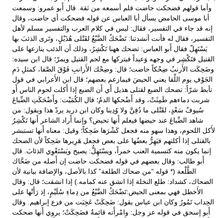
وأما قولهم فضحكت حاضت فلم أسمعه من ثقة. قال أَبو عمرو: وسمعت
أبا موسى الحامض يسأل أبا العباس عن قوله فضحكت أي حاضت، وقال
إنه قد جاء في التفسير، فقال: ليس في كلام العرب والتفسير مسلم لأهل
التفسير، فقال له فأنت أنشدتنا: تَضْحَكُ الضَّبْعُ لقَتْلى هُذَيْلٍ، وتَرى الذئبَ بها
يَسْتَهِلّ فقال أَبو العباس: تضحك ههنا تَكْشِرُ، وذلك أن الذئب ينازعها على
القتيل فتَكْشِر في وجهه وَعيداً فيتركها مع لحم القتيل ويمرّ؛ قال ابن سيده:
وضَحِكَت الأَرنبُ ضِحْكاً حاضت؛ قال: وضِحْك الأَرانبِ فَوْقَ الصَّفا، كمثلِ دَمِ
الجَوْفِ يوم اللِّقا يعني الحيضَ فيمازعم بعضهم؛ قال ابن الأَعرابي في قول
تأبط شرّاً: تضحك الضبع لقتلى هذيل أَي أَن الضبع إذا أَكلت لحوم الناس أَو
شربت دماءهم طَمِثَتْ، وقد أَضْحكها الدمُ؛ قال الكُمَيْت: وأَضْحَكَتِ الضِّباعَ
سُيوفُ سَعْدٍ، لقَتْلى ما دُفِنَّ ولا وُدِينا وكان ابن دريد يردّ هذا ويقول: من
شاهد الضِّباعَ عند حيضها فيعلم أَنها تحيض؟ وإنما أَراد الشاعر أَنها تَكْشِرُ
لأَكل اللحوم، وهذا سهو منه فجعل كَشْرَها ضَحِكاً؛ وقيل: معناه أَنها تستبشر
بالقتلى إذا أكلتهم فيَهِرُّ بعضُها على بعض فجعل هَرِيرها ضَحِكاً لأن الضحك
إنما يكون منه كتسمية العنب خمراً، ويسْتَهِلُّ: يصيح ويَسْتَعْوِي الذئابَ. قال
أَبو طالب: وقال بعضهم في قوله فضحكت حاضت إن أَصله من ضَحَّاك
الطَّلْعة (* قوله “من ضحاك الطلعة” كذا بالأصل، والإضافة بيانية لأن
الضحاك، كشداد: طلع النخلة إذا انشق عنه كمامه.) إذا انشقت؛ قال: وقال
الأَخطل فهي بمعنى الحيض:تَضْحَكُ الضَّبْعُ من دِماءِ سُلَيْمٍ، إذ رَأَتْها على
الحِداب تَمُورُ وكان ابن عباس يقول: ضَحِكَتْ عَجِبَت من فزع إبراهيم. وقال
أَبو إسحق في قوله عز وجل: وامْرأَته قائمةٌ فضَحِكَتْ؛ يروي أَنها ضحكت