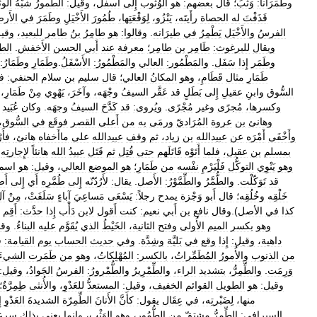
وطَمَرَاناً:
وَثَبَ؛
قال
بعضهم:
هو
الوُثُوب
إِلى
أَسفل،
وقيل:
الطُّمورُ
شبْهُ
الو
قَذَفْتَ
له
الحصاة
رأَيتَه،
يَنْزُو،
لِوَقْعَتِها،
طُمُورَ
الأَخْيَلِ
وطَمَرَ
في
الأَر
الفرسُ
والأَخْيَل
يَطْمِرُ
في
طيرَانه
.
وقالوا:
هو
طامِرُ
بنُ
طامر
للبعيد،
وقيل
ويقال
للبرغوث:
طَامِر
بن
طامِر؛
معرفة
عند
أَبي
الحسن
الأَخفش
.
الطا
وطَمَر
إِذا
سَفَل
.
والمَطْمُور:
العالي
والمَطْمُورُ:
الأَسْفَلُ
.
وطَمَارِ
وطَمَارُ:
طَمَارِ
مثال
قَطَامِ،
وهو
المكانُ
العالي؛
قال
سليم
بن
سلام
الحنفي:
فإ
السُّوق
وابنِ
عقيلِ
إِلى
بَطَلٍ
قد
عَقَّر
السيفُ
وجْهَه،
وآخَرَ،
يَهْوِي
مِنْ
طَمَارِ،
وكسرها،
مُجرًى
وغير
مُجْرًى
.
ويُروى:
قد
كَدَّحَ
السيفُ
وجهَه
.
وكان
عُبَيد
وهانئ
بن
عروة
المُرَاديّ
ورمَى
به
من
أَعلى
القصر
فوقَع
في
السُّوق،
وأَخْفَى
أَمْرَه
عن
عبيدالله
بن
زياد،
ثم
وقف
عبيدالله
على
ماأَخفاه
هانئ،
فأَ
بمسلم
بن
عقيل،
فلما
أَتَوْه
قَاتَلَهم
حتى
قُتِل
ثم
قَتَل
عبيدُ
الله
هانئاً
لإِجارتِه
وهو
يَنْوِي
التوكُّل
فَلْيَرْمِ
نفْسه
من
طَمَارِ؛
هو
الموضع
العالي،
وقيل:
هو
اسم
قد
تَوَكّلْت
.
والطُّمَّرُ
والطِّمَّوْرُ:
الأَصل
.
يقال:
لأَرُدّنّه
إِلى
طُمَّرِه
أَي
إِلى
أَ
خَلْقِه
وخُلُقِه؛
قال
أَبو
وَجْزة
يمدح
رجلاً:
يَسْعَى
مَساعِيَ
آباءٍ
سَلَفَتْ،
مِنْ
آل
كذا
في
الأصل
).
وقال
نافع
بن
أَبي
نعيم:
كنت
أَقول
لابن
دَأْب
إِذا
حدَّث:
أَقِم
وهو
بكسر
الميم
الأُولى
وفتح
الثانية،
الخَيْطُ
الذي
يُقَوَّم
عليه
البناءُ
.
وقا
داهية،
وقيل:
إِذا
وقع
في
بَليَّة
وشِدَّة
.
وفي
حديث
الحساب
يوم
القيامة:
ف
من
الذنوب
والأُمورُ
المُطَمِّراتُ،
بالكسر:
المُهْلِكاتُ،
وهو
من
طَمَرت
الشيءَ
وَرِمَت
.
والطِّمِرُّ،
بتشديد
الراء،
والطِّمْرِيرُ
والطُّمْرورُ:
الفرسُ
الجَوادُ،
وقيل:
وقيل:
هو
الطويل
القوائم
الخفيف،
وقيل:
المستعدُّ
للعَدْوِ،
والأُنثى
طِمِرَّةٌ؛
منها،
لِضَبْرتِه،
في
عِقَال
يقول:
كأَنَّ
الأَتانَ
الطِّمِرّة
الشديدةَ
العَدْوِ
إ
السيرافي:
الطِّمِرُّ
مشتقّ
من
الطُّمُور،
وهو
الوَثْب،
وإِنما
يعني
بذلك
سرع