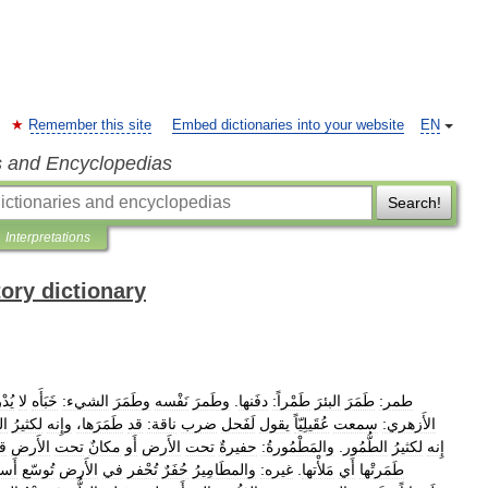
Remember this site
Embed dictionaries into your website
EN
s and Encyclopedias
Search!
Interpretations
tory dictionary
طمر:
طَمَرَ
البئرَ
طَمْراً:
دفَنها
.
وطَمرَ
نَفْسه
وطَمَرَ
الشيء:
خَبَأَه
لا
يُد
الأَزهري:
سمعت
عُقَيلِيّاً
يقول
لَفَحل
ضرب
ناقة:
قد
طَمَرَها،
وإِنه
لكثيرُ
ال
إِنه
لكثيرُ
الطُّمُور
.
والمَطْمُورةُ:
حفيرةٌ
تحت
الأَرض
أَو
مكانٌ
تحت
الأَرض
ق
طَمَرتْها
أَي
مَلأْتها
.
غيره:
والمطَامِيرُ
حُفَرٌ
تُحْفر
في
الأَرض
تُوسّع
أَسا