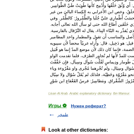
:
أَي
وُثِّقَ
خَلْقُها
وأُدْمِج
كأَنها
طُوِيَتْ
طَيَّ
الطَّوامِير
.
لَقُ،
وخص
ابن
الأَعرابي
به
الكِساءَ
الباليَ
من
غير
حسَبُ
أَطْمارِي
عليَّ
جُلَبا
والطُّمْرورُ:
كالطِّمْر
.
وفي
ِي
خَلَقَين
أَطاعَ
الله
حتى
لو
سأَل
الله
تعالى
أَجابه
.
ذي
يُقدِّر
به
البَنّاء
البِناءَ،
يقال
له
التَّرْقال
بالفارسية
.
أَصل
والمناسب
أَن
تقول
والمطمار
واحد
المطامير
قيل:
هو
دَخِيل،
قال:
وأُراه
عربيّاً
محضاً
لأَن
سيبويه
لضمة،
فإِنما
كان
ذلك
لأَن
موضع
المدّ
إِنما
هو
قُبَيل
ست
للمدّ
لأَنها
لم
تُجاوِر
الطرَف،
فلما
تقدمت
الواو
َ
طُومار
ودِيماسٍ
لَقُلْت
سُوآل
وسِيآل،
فإِن
خَفَّفْتَ
ُوَال
وسِيَال،
ولم
تُجْرِهما
مُجْرى
واو
مَقْرُوءة
وياء
نحو
مَقْرُوّة
وخَطِيّة،
فلذلك
لم
يُقَلْ
سُوّال
ولا
سِيّال
ْرُورُ:
الشِّقْراق
.
ومَطامِيرُ:
فرسُ
القَعْقاع
ابن
شَوْرٍ
Lisan
Al
Arab
.
Arabic
explanatory
dictionary
.
Ibn
Mansur
.
Игры ⚽
Нужен реферат?
طمخر
Look at other dictionaries: