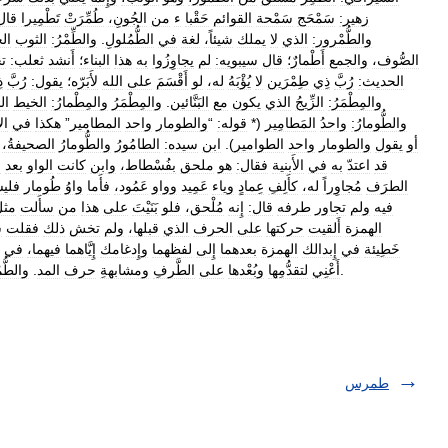
زهير:
سَمْحَج
سَمْحة
القوائم
حَقْبا
ء
من
الجُونِ،
طُمِّرَتْ
تَطْمِيرا
قال
والطُّمْرور:
الذي
لا
يملك
شيئاً،
لغة
في
الطُّمُلولِ
.
والطِّمْرُ:
الثوب
الخ
الصُّوف،
والجمع
أَطْمارٌ؛
قال
سيبويه:
لم
يجاوِزُوا
به
هذا
البناء؛
أَنشد
ثعلب:
ت
الحديث:
رُبَّ
ذِي
طِمْرَين
لا
يُؤْبَهُ
له،
لو
أَقْسَمَ
على
الله
لأَبَرّه؛
يقول:
رُبَّ
ذ
والمِطْمَرُ:
الزِّيجُ
الذي
يكون
مع
البَنَّائين
.
والمِطْمَرُ
والمِطْمارُ:
الخيط
ال
والطُّومارُ:
واحدُ
المَطامِير
(*
قوله:
“
والطومار
واحد
المطامير
”
هكذا
في
ال
أو
يقول
والطومار
واحد
الطوامير
).
ابن
سيده:
الطامُورُ
والطُّومارُ
الصحيفةُ،
قد
اعتدّ
به
في
الأَبنية
فقال:
هو
ملحق
بفُسْطاط،
وابن
كانت
الواو
بعد
ا
الطرَف
مُجاوِراً
له،
كأَلِفِ
عِمادٍ
وياء
عَمِيد
وواو
عَمُود،
فأَما
واوُ
طُومار
فلي
فيه
ولم
تجاور
طرفه
قال:
إِنه
مُلْحق،
فلو
بَنَيْتَ
على
هذا
من
سأَلت
مثل
الهمزة
أَلقيت
حركتها
على
الحرف
الذي
قبلها،
ولم
تخش
ذلك
فقلت
س
خَطِيئة
في
إِبدالك
الهمزة
بعدهما
إِلى
لفظهما
وإِدغامك
إِيَّاهما
فيهما،
في
.
أَعْنِي
لتقدُّمِها
وبُعْدها
على
الطَّرفِ
ومشابهةِ
حرف
المد
.
والطُّم
طمرس