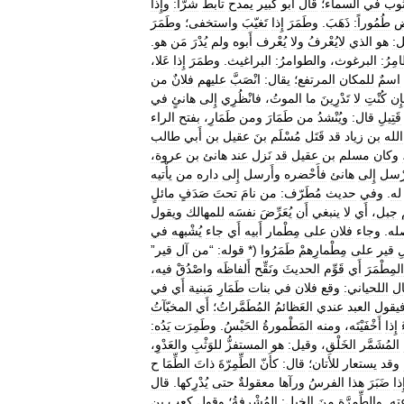
ثوب
في
السماء؛
قال
أَبو
كبير
يمدح
تأَبط
شرّاً:
وإِذا
ض
طُمُوراً:
ذَهَبَ
.
وطَمَرَ
إِذا
تَغيّبَ
واستخفى؛
وطَمَرَ
:
هو
الذي
لايُعْرفُ
ولا
يُعْرف
أَبوه
ولم
يُدْرَ
مَن
هو
.
مِرُ:
البرغوث،
والطوامرُ:
البراغيث
.
وطمَرَ
إِذا
عَلا،
اسمٌ
للمكان
المرتفع؛
يقال:
انْصَبَّ
عليهم
فلانٌ
من
ِن
كُنْتِ
لا
تَدْرِينَ
ما
الموتُ،
فانْظُرِي
إِلى
هانئٍ
في
قَتِيلِ
قال:
ويُنْشدُ
من
طَمَارَ
ومن
طَمَارِ،
بفتح
الراء
الله
بن
زياد
قد
قَتَل
مُسْلَم
بنَ
عقيل
بن
أَبي
طالب
وكان
مسلم
بن
عقيل
قد
نَزل
عند
هانئ
بن
عروة،
رْسل
إِلى
هانئ
فأَحْضره
وأَرسل
إِلى
داره
من
يأْتيه
له
.
وفي
حديث
مُطَرّف:
من
نامَ
تحتَ
صَدَفٍ
مائلٍ
جبل،
أَي
لا
ينبغي
أَن
يُعَرِّضَ
نفسَه
للمهالك
ويقول
صله
.
وجاء
فلان
على
مِطْمار
أَبيه
أَي
جاء
يُشْبهه
في
ِ
قير
على
مِطْمارِهمْ
طَمَرُوا
(*
قوله:
“
من
آل
قير
”
المِطْمَرَ
أَي
قَوِّم
الحديثَ
ونَقِّح
أَلفاظَه
واصْدُقْ
فيه،
ل
اللحياني:
وقع
فلان
في
بنات
طَمَارِ
مَبنية
أَي
في
يقول
العبد
عندي
العَظائمُ
المُطَمَّراتُ؛
أَي
المخبّآتُ
إِذا
أَخْفَيْتَه،
ومنه
المَطْمورةُ
الحَبْسُ
.
وطَمِرَت
يَدُه:
المُشَمَّر
الخَلْق،
وقيل:
هو
المستفزُّ
للوَثْبِ
والعَدْوِ،
وقد
يستعار
للأَتان؛
قال:
كأَنّ
الطِّمِرّةَ
ذاتَ
الطِّمَا
ح
ِذا
ضَبَرَ
هذا
الفرسُ
ورآها
معقولةٌ
حتى
يُدْرِكها
.
قال
ته
.
والطِّمِرَّة
منَ
الخيل:
المُشْرفةُ؛
وقول
كعب
بن