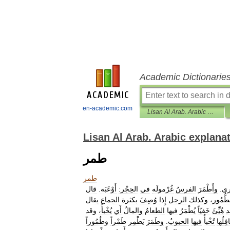
Academic Dictionarie
en-academic.com
Lisan Al Arab. Arabic explanatory dictionary
Lisan Al Arab. Arabic explana
طمر
طمر
ْرى
.
وأَطْمَرَ
الفرسُ
غُرْمولَه
في
الحِجْر:
أَوْعَبَه
.
قال
طُّمُور،
وكذلك
الرجل
إِذا
وُصِفَ
بكثرة
الجماع
يقال
د
هُيِّئَ
خَفيّاً
يُطْمَرُ
فيها
الطعامُ
والمالُ
أَي
يُخْبأُ،
وقد
فِلُها
تُخْبأُ
فيها
الحبوبُ
.
وطَمَرَ
يَطْمِر
طَمْراً
وطُمُوراً