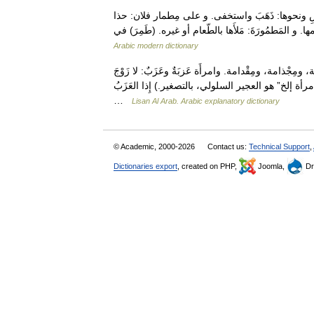
ضِ ونحوها: ذَهَبَ واستخفى. و على مِطمار فلان: حذا
Arabic modern dictionary
ِجْذامة، ومِقْدامة. وامرأَة عَزبَةٌ وعَزَبٌ: لا زَوْجَ
“قال الشاعر في صفة امرأة إلخ” هو العجير السلولي، بالتصغير.) إِذا العَزَبُ…
…
Lisan Al Arab. Arabic explanatory dictionary
© Academic, 2000-2026
Contact us:
Technical Support
,
Dictionaries export
, created on PHP,
Joomla,
Dr