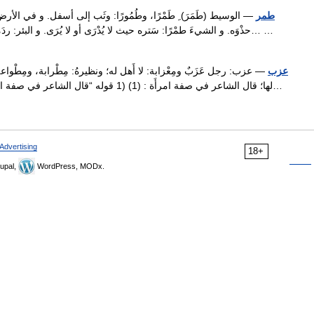
طمر
— الوسيط (طَمَرَ) ِ طَمْرًا، وطُمُورًا: وثَب إلى أسفل. و في الأر
حذْوَه. و الشيءَ طمْرًا: سَتره حيث لا يُدْرَى أو لا يُرَى. و البئر: ردَمها. و المَطمُورَةَ: مَلأَها بالطّعام أو غيره. (طَمِرَ) في… …
عزب
— عزب: رجل عَزَبٌ ومِعْزابة: لا أَهل له؛ ونظيرهُ: مِطْرابة، ومِطْواعة، وم
لها؛ قال الشاعر في صفة امرأَة : (1) (1 قوله 
Advertising
18+
upal,
WordPress, MODx.