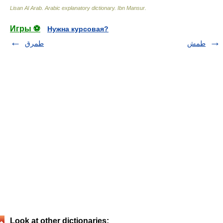
Lisan Al Arab. Arabic explanatory dictionary
.
Ibn Mansur
.
Игры ⚽
Нужна курсовая?
طمش
طمرق
Look at other dictionaries: