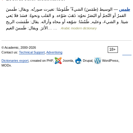
طمس
— الوسيط (طمَسَ) الشيءُ ُ طُمُوسًا: تغيرت صورتُه. ويقال: طَمسَ
القمرُ أو النّجمُ أو البَصَرُ نحوُه: ذَهَبَ ضَوْءه. و القلب ونحوهُ: فسَدَ فلا يَعي
شيئا. و الشيءَ، وعليه ِ طَمْسًا: شوّهه أو محاه وأزاله. يقال: طَمَسَت الريح
الأثرَ. ويقال: طَمسَ الغيم… …
Arabic modern dictionary
© Academic, 2000-2026
18+
Contact us:
Technical Support
,
Advertising
Dictionaries export
, created on PHP,
Joomla,
Drupal,
WordPress,
MODx.