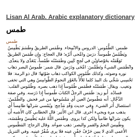
Lisan Al Arab. Arabic explanatory dictionary
طمس
طمس
طمس: الطُّمُوس: الدروس والانْمِحاء. وطَمَس الطريقُ وطَسَمَ يَطْمِسُ
ويَطْمُسُ طُموساً: درَسَ وامَّحى أَثَرُه؛ قال العجاج: وإِن طَمَسَ الطريقُ
تَوَهَّمَتْه بخَوْصاوَيْنِ في لَحِجٍ كَنِينِ وطَمَسْتُه طَمْساً، يَتَعَدَّى ولا يتعدَّى.
وانْطَمَس الشيءُ وتَطَمَّسَ: امَّحَى ودَرَسَ. قال شمر: طُموسُ البصر ذهاب
نوره وضوئه، وكذلك طُمُوس الكواكب ذهاب ضَوْئها؛ قال ذو الرمة: فلا
تَحْسِبي شَجِّي بك البيدَ كلما تَلأْلأَ بالغَوْرِ النجومُ الطَّوامِسُ وهي التي تخفى
وتغيب. ويقال: طَمَسْتُه فطَمَس طُمُوساً إِذا ذهب بصره. وطُمُوس القلب:
فسادُه. أَبو زيد: طَمَس الرجلُ الكتابَ طُموساً إِذا دَرَسه. وفي صفة
الدَّجَّال: أَنه مَطْموسُ العين أَي مَمْسُوحها من غير فحش. والطَّمْسُ:
استئصال أَثر الشيء. وفي حديث وَفْدِ مَذْحِج: ويُمْسي سَرابُها طامِساً أَي
يذهب مرة ويجيء أُخرى. قال ابن الأَثير: قال الخطابي كان الأَشبه أَن
يكون سَرابُها طامياً ولكن كذا يروى. وطَمَس اللَّهُ عليه يَطْمِسُ وطَمَسَه،
وطُمِسَ النجمُ والقمر والبصر: ذهب ضوءُه. وقال الزجاج: المَطْموس
الأَعمى الذي لا يبين حَرْفُ جَفْنِ عينه فلا يرى شُفْرُ عينيه. وفي التنزيل