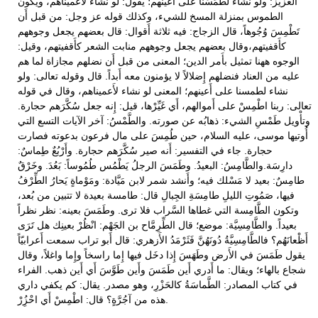
العزيز: ولو نشاء لطَمَسْنا على أَعينهم؛ يقول: لو نشاء لأَعميناهم، ويكون
الطموس بمنزلة المسخ للشيء، وكذلك قوله عز وجل: من قبل أَن
تَطْمِسَ وُجُوهاً، قال الزجاج: فيه ثلاثة أَقوال: قال بعضهم يجعل وجوههم
كأَقفيتهم،وقال بعضهم يجعل وجوههم منابت الشعر كأَقفيتهم، وقيل:
الوجوه ههنا تمثيل بأَمر الدين؛ المعنى من قبل أَن نضلهم مجازاة لما هم
عليه من العناد فنضلهم إِضلالاً لا يؤمنون معه أَبداً. قال وقوله تعالى: ولو
نشاء لطمسنا على أَعينهم؛ المعنى لو نشاء لأَعميناهم، وقال في قوله
تعالى: ربنا اطْمِسْ على أَموالهم، أَي غَيِّرْها، قيل: إِنه جعل سُكَّرَهم حجارة.
وتأْويل طَمْسِ الشيء: ذهابُه عن صورته. والطَّمْسُ: آخر الآيات التسع التي
أُوتيها موسى، عليه السلام، حين طُمِسَ على مال فرعون بدعوته فصارت
حجارة. جاء في التفسير: أَنه صير سُكَّرَهم حجارة. وأَرْبُعٌ طِماسٌ:
دارِسَة.والطَّامِسُ: البعيدُ. وطَمَسَ الرجلُ يَطْمُس طُمُوساً: بَعُدَ. وخَرْقٌ
طامِسٌ: بعيد لا مَسْلك فيه؛ وأَنشد شمر لابن مَيَّادة: ومَوْماةٍ يَحارُ الطِّرْفُ
فيها، صَمُوتِ الليلِ طامِسَةِ الجِبالِ قال: طامسة بعيدة لا تتبين من بُعد،
وتكون الطَّامِسة التي غطاها السَّراب فلا ترى. وطَمَسَ بعينه: نظر نظراً
بعيداً. والطَّامِسِيَّة: موضع؛ قال الطِّرِمَّاح بن الجَهْم: انْظُرْ بعينِك هل تَرَى
أَظْعانَهُم؟ فالطَّامِسِيَّةُ دُونَهُنَّ فَثَرْمَدُ الأَزهري: قال أَبو تراب سمعت أَعرابيّاً
يقول طَمَسَ في الأَرض وطَهَسَ إِذا دخَل فيها إِما راسخاً وإِما واغلاً، وقال
شجاع بالهاء؛ ويقال: ما أَدري أَين طَمَسَ وأَين طَوَّسَ أَي أَين ذهب. الفراء
في كتاب المصادر: الطَّماسَةُ كالحَزْرِ، وهو مصدر. يقال: كم يكفي داري
هذه من آجُرَّةٍ؟ قال: اطْمِسْ أَي احْزُِرْ.