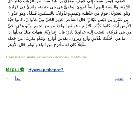
Lisan Al Arab. Arabic explanatory dictionary
.
Ibn Mansur
.
Игры ⚽
Нужен реферат?
عدب
عدأ