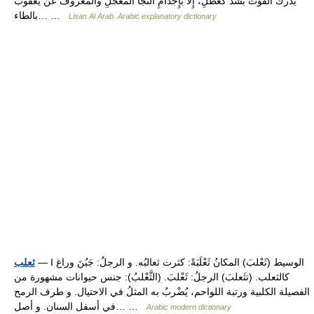
يُدْرك الفَوْت بشَدٍّ كَعْظَلِ، إِلاَّ بإِجْذامِ النَّجا المُعَجَّلِ والمعروف عن يعقوب
بالطاء… …
Lisan Al Arab. Arabic explanatory dictionary
— I الوسيط (ثَعْلبَ) المكانُ ثَعْلَبَةً: كثرت ثعالبُه. و الرجلُ: جَبُنَ وراغ
ثعلب
كالثعلب. (تثَعلبَ) الرجلُ: ثَعْلبَ. (الثَّعْلبُ): جنس حيوانات مشهورة من
الفصيلة الكلبية ورتبة اللواحم، يُضْربُ به المثلُ في الاحتيال. و طرف الرمح
في أسفل السنان. و أصل… …
Arabic modern dictionary