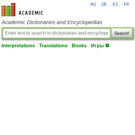
RU
DE
ES
FR
en-academic.com
Academic Dictionaries and Encyclopedias
Search!
Interpretations
Translations
Books
Игры ⚽