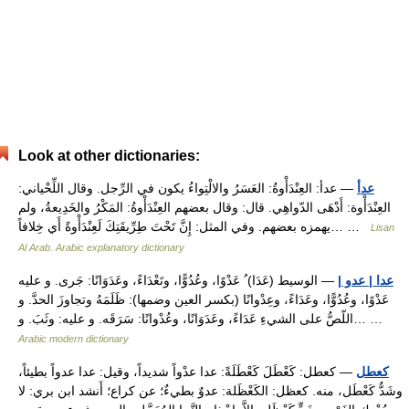
Look at other dictionaries:
عدأ
— عدأ: العِنْدَأْوةُ: العَسَرُ والالْتِواءُ يكون في الرِّجل. وقال اللِّحْياني:
العِنْدَأْوة: أَدْهَى الدّواهِي. قال: وقال بعضهم العِنْدَأْوةُ: المَكْرُ والخَدِيعةُ، ولم
يهمزه بعضهم. وفي المثل: إِنَّ تَحْتَ طِرِّيقَتِكَ لَعِنْدَأْوةً أَي خِلافاً… …
Lisan
Al Arab. Arabic explanatory dictionary
عدا | عدو |
— الوسيط (عَدَا) ُ عَدْوًا، وعُدُوًّا، وتَعْدَاءً، وعَدَوَانًا: جَرى. و عليه
عَدْوًا، وعُدُوًّا، وعَدَاءً، وعِدْوانًا (بكسر العين وضمها): ظَلَمَهُ وتجاوزَ الحدَّ. و
اللّصُّ على الشيءِ عَدَاءً، وعَدَوَانًا، وعُدْوانًا: سَرَقَه. و عليه: وثَبَ. و… …
Arabic modern dictionary
كعطل
— كعطل: كَعْطَلَ كَعْطَلَةً: عدا عدْواً شديداً، وقيل: عدا عدواً بطيئاً،
وشَدٌّ كَعْطَل، منه. كعظل: الكَعْظَلة: عدوٌ بطيءٌ؛ عن كراع؛ أَنشد ابن بري: لا