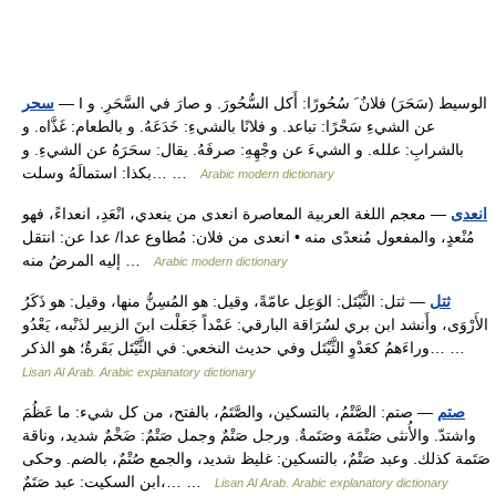
— I الوسيط (سَحَرَ) فلانٌ َ سُحُورًا: أَكل السُّحُورَ. و صارَ في السَّحَرِ. و
سحر
عن الشيءِ سَحْرًا: تباعد. و فلانًا بالشيءِ: خَدَعَهُ. و بالطعام: غَذَّاه. و
بالشرابِ: علله. و الشيءَ عن وجْهِهِ: صرفَهُ. يقال: سحَرَهُ عن الشيءِ. و
بكذا: استمالَهُ وسلت… …
Arabic modern dictionary
انعدى
— معجم اللغة العربية المعاصرة انعدى من ينعدي، انْعَدِ، انعداءً، فهو
مُنْعدٍ، والمفعول مُنعدًى منه • انعدى من فلان: مُطاوع عدا/ عدا عن: انتقل
إليه المرضُ منه …
Arabic modern dictionary
ثتل
— ثتل: الثَّيْتَل: الوَعِل عامّةً، وقيل: هو المُسِنُّ منها، وقيل: هو ذَكَرُ
الأَرْوَى، وأَنشد ابن بري لسُرَاقة البارقي: عَمْداً جَعَلْت ابنَ الزبير لذَنْبه، يَعْدُو
وراءَهمُ كعَدْوِ الثَّيْتَل وفي حديث النخعي: في الثَّيْتَل بَقَرةٌ؛ هو الذكر… …
Lisan Al Arab. Arabic explanatory dictionary
صتم
— صتم: الصَّتْمُ، بالتسكين، والصَّتَمُ، بالفتح، من كل شيء: ما عَظُمَ
واشتدّ. والأُنثى صَتْمَة وصَتَمةٌ. ورجل صَتْمٌ وجمل صَتْمٌ: ضَخْمٌ شديد، وناقة
صَتَمة كذلك. وعبد صَتْمٌ، بالتسكين: غليظ شديد، والجمع صُتْمٌ، بالضم. وحكى
ابن السكيت: عبد صَتَمٌ،… …
Lisan Al Arab. Arabic explanatory dictionary