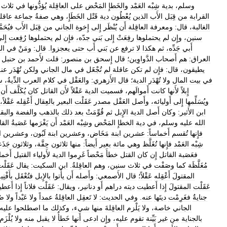
وسلم،
بدية
شِبْه
العَمْد
والخَطإِ
المَحْض
على
العاقِلة
يُؤدُّونها
في
ثلاث
القرابة
من
قِبَل
الأَب
الذين
يُعْطُون
دية
قَتْل
الخَطَإِ،
وهي
صفةُ
جماعة
عاقلة
الغالبة،
قال:
ومعرفة
العاقِلة
أَن
يُنْظَر
إِلى
إِخوة
الجاني
من
قِبَل
الأَب
فيُحَم
سنين،
وإِن
لم
يحتملوها
رفِعَتْ
إِلى
بَني
جدّه،
فإِن
لم
يحتملوها
رُفِعت
إِل
أَبي
جَدِّه،
ثم
هكذا
لا
ترفع
عن
بَني
أَب
حتى
يعجزوا
.
قال:
ومَنْ
في
الد
العراق:
هم
أَصحاب
الدَّواوِين؛
قال
إِسحق
بن
منصور:
قلت
لأَحمد
بن
حنبل
يطيقون،
قال:
فإِن
لم
تكن
عاقلة
لم
تُجْعََل
في
مال
الجاني
ولكن
تُهْدَر
عنه
في
بيت
المال
ولا
تُهْدَر
الدية؛
قال
الأَزهري:
والعَقْل
في
كلام
العرب
الدِّيةُ،
س
إِبلاً
لأَنها
كانت
أَموالَهم،
فسميت
الدية
عَقْلاً
لأَن
القاتل
كان
يُكَلَّف
أَن
ويُسَلِّمها
إِلى
أَوليائه،
وأَصل
العَقْل
مصدر
عَقَلْت
البعير
بالعِقال
أَعْقِله
عَقْلاً،
ابن
الأَثير:
وكان
أَصل
الدية
الإِبل
ثم
قُوِّمَتْ
بعد
ذلك
بالذهب
والفضة
والبق
الله
عليه
وسلم،
في
دية
الخطإِ
المَحْض
وشِبْه
العَمْد
أَن
يَغْرَمها
عَصَبةُ
القا
فإِنها
تُقسم
أَخماساً:
عشرين
ابنة
مَخَاض،
وعشرين
ابنة
لَبُون،
وعشرين
ا
شِبْه
العَمْد
فإِنها
تُغَلَّظ
وهي
مائة
بعير
أَيضاً:
منها
ثلاثون
حِقَّة،
وثلاثون
جَذَ
فعَصَبة
القاتل
إِن
كان
القتل
خطأَ
مَحْضاً
غَرِموا
الدية
لأَولياء
القتيل
أَخما
مُغَلَّظَة
كما
وصَفْت
في
ثلاث
سنين،
وهم
العاقِلةُ
.
ابن
السكيت:
يقال
عَقَلْ
المقتولَ
أَعْقِله
عَقْلاً؛
قال
الأَصمعي:
وأَصله
أَن
يأْتوا
بالإِبل
فتُعْقَل
بأَفْنِي
عَقَلْت
المقتولَ
إِذا
أَعطيت
ديته
دراهم
أَو
دنانير،
ويقال:
عَقَلْت
فلاناً
إِذا
أَعط
جنايةٌ
فغَرِمْت
ديتَها
عنه
.
وفي
الحديث:
لا
تَعقِل
العاقِلةُ
عمداً
ولا
عَبْداً
ولا
صُ
الجاني
خاصة،
ولا
يَلْزم
العاقِلةَ
منها
شيء،
وكذلك
ما
اصطلحوا
عليه
بالجناية
من
غير
بَيِّنة
تقوم
عليه،
وإِن
ادعى
أَنها
خَطأٌ
لا
يقبل
منه
ولا
يُلْزَم