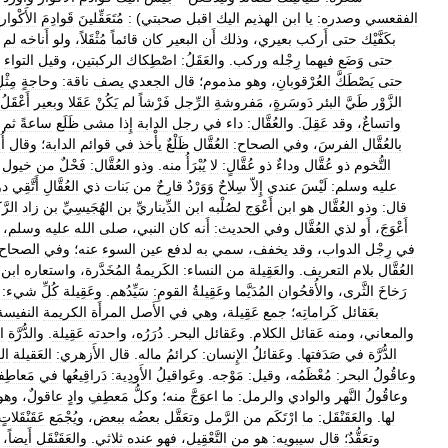
الفقعسي
وصدره:
يا
ابن
الهذيم
اليك
اقبل
صحبتي
)
:
مُتَعَقِّلينَ
قَوادِمَ
الأَكْوار
بكَفَّيْك
حتى
أَركب
بعيري،
وذلك
أَن
البعير
كان
قائماً
مُثْقَلاً،
ولو
أَناخه
لم
حتى
وَضَع
فيهما
رِجْله
وركب
.
والعَقَلُ:
اصْطِكاك
الركبتين،
وقيل
التواء
حتى
يَصْطَكَّ
العُرْقوبانِ،
وهو
مذموم؛
قال
الجعدي
يصف
ناقة:
وحاجةٍ
مِثْل
الزَّوْر
طَيَّ
البئر
دَوسَرةٍ،
مَفروشةِ
الرِّجل
فَرْشاً
لم
يَكُنْ
عَقَلا
وبعير
أَعْقَلُ
واتساعٌ،
وقد
عَقِلَ
.
والعُقَّال:
داء
في
رجل
الدابة
إِذا
مشى
ظَلَع
ساعةً
ثم
بالعُقَّال
الفرسَ،
وفي
الصحاح:
العُقَّال
ظَلْعٌ
يأْخذ
في
قوائم
الدابة؛
وقال
أُ
التُّخوم
ذو
عُقَّال
وداءٌ
ذو
عُقَّالٍ:
لا
يُبْرَأُ
منه
.
وذو
العُقَّال:
فَحْلٌ
من
خيول
عليه
وسلم:
لَيْسَ
عندي
إِلاّ
سِلاحٌ
وَوَرْدٌ
قارِحٌ
من
بَنات
ذي
العُقَّالِ
أَتَّقِي
دو
قال:
وذو
العُقَّال
هو
ابن
أَعْوَج
لصُلْبه
ابن
الدِّيناريِّ
بن
الهُجَيسِيِّ
بن
زاد
الرّ
أَعْوَجَ،
أَو
لذي
العُقَّال
وفي
الحديث:
أَنه
كان
النبي،
صلى
الله
عليه
وسلم،
في
رِجْل
الدواب،
وقد
يخفف،
سمي
به
لدفع
عين
السوء
عنه؛
وفي
الصحاح:
العُقَّال
بلام
التعريف
.
والعَقِيلة
من
النساء:
الكَريمةُ
المُخَدَّرة،
واستعاره
ابن
رَخاخَ
الثَّرى،
والأُقحُوان
المُدَيَّما
وعَقِيلةُ
القومِ:
سَيِّدُهم
.
وعَقِيلة
كُلِّ
شيء:
بعَقائل
كَراماتِه؛
جمع
عَقِيلة،
وهي
في
الأَصل
المرأَة
الكريمة
النفيسة
والمعاني،
ومنه
عَقائل
الكلام
.
وعَقائل
البحر
.
دُرَرُه،
واحدته
عَقِيلة
.
والدُّرَّة
ا
الدُّرَّة
في
صَدَفتها
.
وعَقائلُ
الإِنسان:
كرائمُ
ماله
.
قال
الأَزهري:
العَقيلة
ال
وعاقُولُ
البحر:
مُعْظَمُه،
وقيل:
مَوْجه
.
وعَواقيلُ
الأَودِية:
دَراقِيعُها
في
مَعاطِف
وعاقُولُ
النَّهر
والوادي
والرمل:
ما
اعوَجَّ
منه؛
وكلُّ
مَعطِفِ
وادٍ
عاقولٌ،
وهو
لها
.
والعَقَنْقَل:
ما
ارْتَكَم
من
الرَّمل
وتعَقَّل
بعضُه
ببعض،
ويُجْمَع
عَقَنْقَلاتٍ
وتعَقُّدٌ؛
قال
سيبويه:
هو
من
التَّعْقِيل،
فهو
عنده
ثلاثي
.
والعَقَنْقَل
أَيضاً،