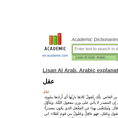
Academic Dictionarie
en-academic.com
Lisan Al Arab. Arabic explanatory dictionary
Lisan Al Arab. Arabic explana
عقل
عقل
بن
العاص:
تِلْك
عُقولٌ
كادَها
بارِئُها
أَي
أَرادها
بسُوءٍ،
إِن
المصدر
لا
يأْتي
على
وزن
مفعول
البَتَّةَ،
ويَتأَوَّل
قال:
ويُسْتَغْنى
بهذا
عن
المَفْعَل
الذي
يكون
مصدراً؛
ْقول
وعَقَل،
فهو
عاقِلٌ
وعَقُولٌ
من
قوم
عُقَلاء
.
ابن