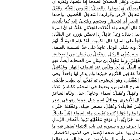
نتين
.
وعَقَلَ
المصَدِّقُ
الصدقةَ
إِذا
قَبَضها،
ويُكْرَه
أَن
لمصدِّق
أَي
يَقبِضَها
.
والعِقالُ:
القَلوص
الفَتِيَّة
.
وعَقَلَ
مَعاقِلَ
الأَرض
وقَرارها؛
المَعاقِلُ:
الحُصون،
واحدها
الجبل
أَي
ليَتحَصَّن
ويَعتَصِم
ويَلتَجئُ
إِليه
كما
يَلْتجئ
قال
أُحَيحة:وقد
أَعْدَدْت
للحِدْثانِ
عَقْلاً،
لوَ
انَّ
المرءَ
جبل؛
يقال:
وَعِلٌ
عاقِلٌ
إِذا
تَحَصَّن
بوَزَرِه
عن
الصَّيَّاد؛
لجأ
على
المثل؛
قال
الكميت:
لَقَدْ
عَلِمَ
القومُ
أَنَّا
لَهُمْ
ً،
وبه
سُمِّي
الوعل
عاقِلاً
على
حَدِّ
التسمية
بالصفة
.
وبه
سُمِّي
الرجُل
.
ومَعْقِلُ
بن
يَسَارٍ:
من
الصحابة،
عْقِليّ
.
وأَما
مَعْقِلُ
بن
سِنَانٍ
من
الصحابة
أَيضاً،
فهو
م
الظِّلُّ
أَي
لَجأَ
وقَلَص
عند
انتصاف
النهار
.
وعَقَاقِيلُ
ذِّ
عَقَاقِيل
الكُرُوم
خَبِيرُها
ولم
يذكر
لها
واحداً
.
وفي
العُقَّيْلي،
وهو
الحِصْرِم،
ثم
يُمَجِّج
أَي
يَطِيب
طَعْمُه
.
شارح
القاموس،
وضبط
في
المحكم
ككتاب
)
:
ثلاثُ
وعَقِيلٌ
وعُقَيلٌ:
أَسماء
.
وعاقِلٌ:
جَبل؛
وثنَّاه
الشاعرُ
ال
الأَزهري:
وعاقِلٌ
اسم
جبل
بعينه؛
وهو
في
شعر
يْسُ
فَعَاقِلُه؟
وعُقَيْلٌ،
مصغر:
قبيلة
.
ومَعْقُلةُ
.
خَبْراء
ها
وفيها
حَوَايا
كثيرة
تُمْسِك
ماء
السماء
دَهْراً
طويلاً،
مة:
حُزَاوِيَّةٍ،
أَو
عَوْهَجٍ
مَعْقُلِيّةٍ
تَرُودُ
بأَعْطافِ
الرِّمالِ
ا
حرف
رواه
سيبويه
في
باب
الابتداء
يُضْمَر
فيه
ما
تدل
بهذا
على
صحة
الإِضمار
في
كلامهم
للاختصار،
أَصمعي
وأَبا
مالك
والأَخفش
عن
هذا
الحرف
فقالوا