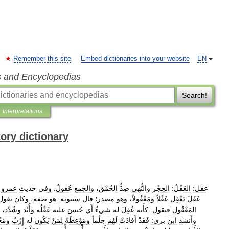
Remember this site
Embed dictionaries into your website
EN
s and Encyclopedias
Search!
Interpretations
tory dictionary
عقل:
العَقْلُ:
الحِجْر
والنُّهى
ضِدُّ
الحُمْق،
والجمع
عُقولٌ
.
وفي
حديث
عمرو
عَقَلَ
يَعْقِل
عَقْلاً
ومَعْقُولاً،
وهو
مصدر؛
قال
سيبويه:
هو
صفة،
وكان
يقول
المَعْقُول
فيقول:
كأَنه
عُقِلَ
له
شيءٌ
أَي
حُبسَ
عليه
عَقْلُه
وأُيِّد
وشُدِّد،
وأَنشد
ابن
بري:
فَقَدْ
أَفادَتْ
لَهُم
حِلْماً
ومَوْعِظَةً
لِمَنْ
يَكُون
له
إِرْبٌ
ومَع