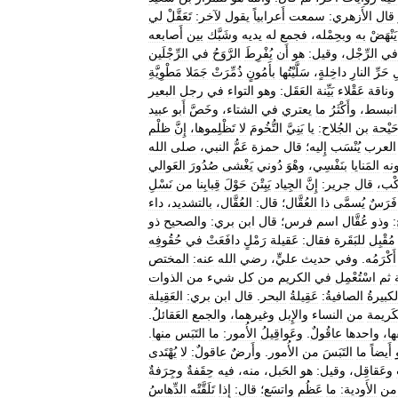
قال
الأَزهري:
سمعت
أَعرابياً
يقول
لآخر:
تَعَقَّلْ
لي
يَنْهَضْ
به
وبحِمْله،
فجمع
له
يديه
وشَبَّك
بين
أَصابعه
في
الرِّجْل،
وقيل:
هو
أَن
يُفْرِطَ
الرَّوَحُ
في
الرِّجْلَين
ِ
حَرِّ
النارِ
داخِلةٍ،
سَلَّيْتُها
بأَمُونٍ
ذُمِّرَتْ
جَمَلا
مَطْوِيَّةِ
وناقة
عَقْلاء
بَيِّنة
العَقَل:
وهو
التواء
في
رجل
البعير
انبسط،
وأَكْثَرُ
ما
يعتري
في
الشتاء،
وخَصَّ
أَبو
عبيد
حَيْحة
بن
الجُلاح:
يا
بَنِيَّ
التُّخُومَ
لا
تَظْلِموها،
إِنَّ
ظلْم
العرب
يُنْسَب
إِليه؛
قال
حمزة
عَمُّ
النبي،
صلى
الله
نه
المَنايا
بنَفْسِي،
وهْوَ
دُوني
يَغْشى
صُدُورَ
العَوالي
َكْب،
قال
جرير:
إِنَّ
الجِياد
يَبِتْنَ
حَوْلَ
قِبابِنا
من
نَسْلِ
فَرَسٌ
يُسمَّى
ذا
العُقَّال؛
قال:
العُقَّال،
بالتشديد،
داء
وذو
عُقَّال
اسم
فرس؛
قال
ابن
بري:
والصحيح
ذو
مُقْبِل
للبَقَرة
فقال:
عَقيلة
رَمْلٍ
دافَعَتْ
في
حُقُوفِه
أَكْرَمُه
.
وفي
حديث
عليٍّ،
رضي
الله
عنه:
المختص
ثم
اسْتُعْمِل
في
الكريم
من
كل
شيء
من
الذوات
لكبيرةُ
الصافيةُ:
عَقِيلةُ
البحر
.
قال
ابن
بري:
العَقِيلة
كَريمة
من
النساء
والإِبل
وغيرهما،
والجمع
العَقائلُ
.
ها،
واحدها
عاقُولٌ
.
وعَواقِيلُ
الأُمور:
ما
التَبَس
منها
.
أَيضاً
ما
التَبَسَ
من
الأُمور
.
وأَرضٌ
عاقولٌ:
لا
يُهْتَدى
وعَقاقِل،
وقيل:
هو
الحَبل،
منه،
فيه
حِقَفةٌ
وجِرَفةٌ
من
الأَودية:
ما
عَظُم
واتسَع؛
قال:
إِذا
تَلَقَّتْه
الدِّهاسُ