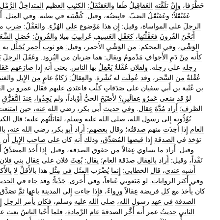
خَطْرَفا،
وإِنْ
تلَقَّته
العَقاقِيلُ
طَفا
والعَقنْقَلُ:
الكثيب
العظيم
المتداخِلُ
الرَّمْل
عَقَنْقَلاً؛
وعَقنْقَلُ
الضبّ:
قانِصَتُه،
وقيل:
كُشْيَته
في
بطنه
.
وفي
المثل:
أ
الرجلَ
على
المواساة،
وقيل:
إِن
هذا
مَوْضوع
على
الهُزْءِ
.
والعَقْلُ:
ضرب
م
أَنَخْنَ
القُرونَ
فعَقَّلْنَها،
كعَقْلِ
العَسِيفِ
غَرابيبَ
مِيلا
والقُرونُ:
خُصَل
الشَّع
الوَشْي،
وفي
المحكم:
من
الوَشْيِ
الأَحمر،
وقيل:
هو
ثوب
أَحمر
يُجَلَّل
به
ا
كأَنه
مِنْ
دَمِ
الأَجوافِ
مَدْمومُ
ويقال:
هما
ضربان
من
البُرود
.
وعَقَلَ
الرجلَ
ي
رِجله
على
رجله
.
ولفلان
عُقْلةٌ
يَعْقِلُ
بها
الناس
.
يعني
أَنه
إِذا
صارَعهم
عَقَل
عُقْلةٌ
من
السِّحر،
وقد
عُمِلَت
له
نُشْرة
.
والعِقالُ:
زَكاةُ
عامٍ
من
الإِبل
والغنم
بن
عُتْبة
بن
أَبي
سفيان
على
صَدَقاتِ
كلْب
فاعتَدى
عليهم
فقال
عمرو
بن
الع
لوْ
قد
سَعى
عَمرٌو
عِقالَينِ؟
لأَصْبَحَ
الحيُّ
أَوْباداً،
ولم
يَجِدُوا،
عِندَ
التَّفَرُّقِ
الظرف؛
أَراد
مُدَّةَ
عِقال
.
وفي
حديث
أَبي
بكر،
رضي
الله
عنه،
حين
امتنعت
يُؤَدُّونه
إِلى
رسول
الله،
صلى
الله
عليه
وسلم،
لقاتَلْتُهم
عليه؛
قال
الكس
العام
إِذا
أُخِذَت
منهم
صدقتُه؛
وقال
بعضهم:
أَراد
أَبو
بكر،
رضي
الله
عنه،
بال
تؤخذ
في
الصدقة
إِذا
قبضها
المُصَدِّق،
وذلك
أَنه
كان
على
صاحب
الإِبل
أَن
ي
وقيل:
أَراد
ما
يساوي
عِقالاً
من
حقوق
الصدقة،
وقيل:
إِذا
أَخذ
المصَدِّقُ
أ
نَقْداً،
وقيل:
أَراد
بالعِقال
صدَقة
العام؛
يقال:
بُعِثَ
فلان
على
عِقال
بني
فلان
أَشبه
عندي،
قال
الخطابي:
إِنما
يُضْرَب
المثَل
في
مِثْل
هذا
بالأَقلِّ
لا
بالأَك
وفي
أَكثر
الروايات:
لو
مَنَعوني
عَناقاً،
وفي
أُخرى:
جَدْياً؛
وقد
جاء
في
الحدي
كان
يأْخذ
مع
كل
فريضة
عِقالاً
ورِواءً،
فإِذا
جاءت
إِلى
المدينة
باعها
ثمَّ
تصَدَّق
الصدقة
في
عهد
رسول
الله،
صلى
الله
عليه
وسلم،
فكان
يأْمر
الرجل
إِ
الثاني
حديثُ
عمر
أَنه
أَخَّر
الصدقةَ
عام
الرَّمادة،
فلما
أَحْيا
الناسُ
بعث
عا