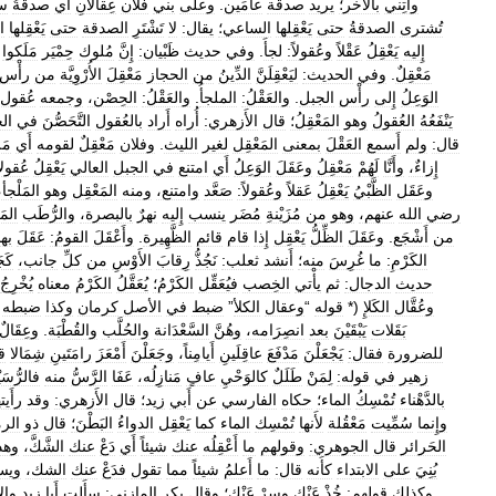
وأْتِني
بالآخر؛
يريد
صدقة
عامَين
.
وعلى
بني
فلان
عِقالانِ
أَي
صدقةُ
س
تُشترى
الصدقةُ
حتى
يَعْقِلها
الساعي؛
يقال:
لا
تَشْتَرِ
الصدقة
حتى
يَعْقِلها
ا
إِليه
يَعْقِلُ
عَقْلاً
وعُقولاً:
لجأَ
.
وفي
حديث
ظَبْيان:
إِنَّ
مُلوك
حِمْيَر
مَلَكوا
مَعْقِلٌ
.
وفي
الحديث:
ليَعْقِلَنَّ
الدِّينُ
من
الحجاز
مَعْقِلَ
الأُرْوِيَّة
من
رأْس
الوَعِلُ
إِلى
رأْس
الجبل
.
والعَقْلُ:
الملجأُ
.
والعَقْلُ:
الحِصْن،
وجمعه
عُقول؛
يَنْفَعُهُ
العُقولُ
وهو
المَعْقِلُ؛
قال
الأَزهري:
أُراه
أَراد
بالعُقول
التَّحَصُّنَ
في
ال
قال:
ولم
أَسمع
العَقْلَ
بمعنى
المَعْقِل
لغير
الليث
.
وفلان
مَعْقِلٌ
لقومه
أَي
مَ
إِزاءٌ،
وأَنَّا
لَهُمْ
مَعْقِلُ
وعَقَلَ
الوَعِلُ
أَي
امتنع
في
الجبل
العالي
يَعْقِلُ
عُقولا
وعَقَل
الظَّبْيُ
يَعْقِلُ
عَقلاً
وعُقولاً:
صَعَّد
وامتنع،
ومنه
المَعْقِل
وهو
المَلْجأ،
رضي
الله
عنهم،
وهو
من
مُزَيْنةِ
مُضَر
ينسب
إِليه
نهرٌ
بالبصرة،
والرُّطَب
المَ
من
أَشْجَع
.
وعَقَلَ
الظِّلُّ
يَعْقِل
إِذا
قام
قائم
الظَّهِيرة
.
وأَعْقَلَ
القومُ:
عَقَلَ
به
الكَرْمِ:
ما
غُرِسَ
منه؛
أَنشد
ثعلب:
نَجُذُّ
رِقابَ
الأَوْسِ
من
كلِّ
جانب،
كَجَ
حديث
الدجال:
ثم
يأْتي
الخِصب
فيُعَقِّل
الكَرْمُ؛
يُعَقَّلُ
الكَرْمُ
معناه
يُخْرِجُ
وعُقَّال
الكَلإِ
(*
قوله
“
وعقال
الكلأ
”
ضبط
في
الأصل
كرمان
وكذا
ضبطه
بَقَلات
يَبْقَيْنَ
بعد
انصِرَامه،
وهُنَّ
السَّعْدَانة
والحُلَّب
والقُطْبَة
.
وعِقَالٌ
للضرورة
فقال:
يَجْعَلْنَ
مَدْفَعَ
عاقِلَينِ
أَيامِناً،
وجَعَلْنَ
أَمْعَزَ
رامَتَينِ
شِمَالا
ق
زهير
في
قوله:
لِمَنْ
طَلَلٌ
كالوَحْيِ
عافٍ
مَنازِلُه،
عَفَا
الرَّسُّ
منه
فالرُّسَ
بالدَّهْناء
تُمْسِكُ
الماء؛
حكاه
الفارسي
عن
أَبي
زيد؛
قال
الأَزهري:
وقد
رأَيت
وإِنما
سُمِّيت
مَعْقُلة
لأَنها
تُمْسِك
الماء
كما
يَعْقِل
الدواءُ
البَطْنَ؛
قال
ذو
الر
الحَرائر
قال
الجوهري:
وقولهم
ما
أَعْقِلُه
عنك
شيئاً
أَي
دَعْ
عنك
الشَّكَّ،
وهذ
بُنِيَ
على
الابتداء
كأَنه
قال:
ما
أَعلمُ
شيئاً
مما
تقول
فدَعْ
عنك
الشك،
ويس
وكذلك
قولهم:
خُذْ
عَنْك
وسِرْ
عَنْك؛
وقال
بكر
المازني:
سأَلت
أَبا
زيد
وال