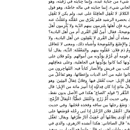
شيء
من
جناية
عبده،
وإِنما
جِنايته
في
رَقَبته،
وهو
لجاني
شيء،
إِنما
جنايته
في
ماله
خاصَّة،
وهو
قول
الكلامُ:
لا
تَعْقِل
العاقِلةُ
على
عبد،
ولم
يكن
لا
تَعْقِل
بحضرة
الرشيد
فلم
يَفْرُق
بين
عَقَلْتُه
وعَقَلْتُ
عنه
رية
فإِن
أَهلها
يلتزمون
بينهم
الدّية
ولا
يُلْزِمون
أَهلَ
وضِحةً،
فقال:
أَمِنْ
أَهْلِ
القُرى
أَم
من
أَهل
البادية؟
معناه
أَن
أَهل
القُرى
لا
يَعْقِلون
عن
أَهل
البادية،
ولا
َ
والإِصْبَعَ
والمُوضِحةَ
وأَشباه
ذلك،
ومعنى
لا
نَتَعاقَل
مُ
دَمَ
فلان:
عَقَلُوه
بينهم
.
والمَعْقُلة:
الدِّيَة،
يقال:
لَنا
قومه
أَي
غُرْمٌ
يؤدُّونه
من
أَموالهم
.
وبَنُو
فلان
على
ُّونها
كما
كانوا
يؤدُّونها
في
الجاهلية،
وعلى
مَعاقِلهم
كتب
بين
قريش
والأَنصار
كتاباً
فيه:
المُهاجِرون
من
انوا
عليه
من
أَخذ
الديات
وإِعطائها،
وهو
تَفاعُلٌ
من
ِل
الإِبل:
حيث
تُعْقَل
فيها
.
وفلانٌ
عِقالُ
المِئِينَ:
وهو
الُ
مائةٍ
إِذا
كان
فِداؤُه
إِذا
أُسِرَ
مائة
من
الإِبل؛
قال
الدَّهْر
(*
قوله
“
الصاع
”
هكذا
في
الأصل
بدون
نقط،
وفي
حديث
أُمِّ
زَرْع:
واعْتَقَل
خَطِّيّاً؛
اعْتِقالُ
الرُّمْح:
:
وَضَعَ
رجلها
بين
ساقه
وفخذه
فَحَلبها
.
وفي
حديث
ال:
اعْتَقَل
فلان
الرَّحْل
إِذا
ثَنى
رِجْله
فَوَضَعها
على
ةِ
أَوْدى
نِظامُها
أَي
خَفِيَتْ
آثارُ
طُرُقها
.
ويقال:
تَعَقَّل
غة
”
قال
الصاغاني:
هكذا
أنشده
الازهري،
والذي
في
فيه
روايات
اخر،
ثم
قال:
وانما
هو
للمرار
بن
سعيد