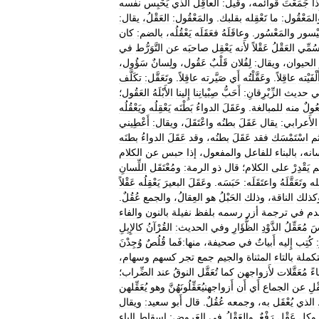
ذا
جَمَعْتَ
قوائمه،
وقيل:
العاقِلُ
الذي
يَحْبِس
نفسه
لمَعْقُول:
ما
تَعْقِله
بقلبك
.
والمَعْقُول:
العَقْلُ،
يقال:
يْسور
والمَعْسُور
.
وعاقَلَهُ
فعَقَلَه
يَعْقُلُه،
بالضم:
كان
ُمِّي
العَقْلُ
عَقْلاً
لأَنه
يَعْقِل
صاحبَه
عن
التَّوَرُّط
في
الحيوان،
ويقال:
لِفُلان
قَلْبٌ
عَقُول،
ولِسانٌ
سَؤُول،
َلْفَيْته
عاقِلاً
.
وعَقَّلْتُه
أَي
صَيَّرته
عاقِلاً
.
وتَعَقَّل:
تكَلَّف
ي
حديث
الزِّبْرِقانِ:
أَحَبُّ
صِبْيانِنا
إِلينا
الأَبْلَهُ
العَقُول؛
عُولٌ
منه
للمبالغة
.
وعَقَلَ
الدواءُ
بَطْنَه
يَعْقِلُه
ويَعْقُلُه
الأَعرابي:
يقال
عَقَلَ
بطنُه
واعْتَقَلَ،
ويقال:
أَعْطِيني
م
اسْتَمْسَك
فقد
عَقَلَ
بطنُه،
وقد
عَقَلَ
الدواءُ
بطنَه
انه،
بالبناء
للفاعل
والمفعول،
إذا
حبس
عن
الكلام
م
يَقْدِرْ
على
الكلام؛
قال
ذو
الرمة:
ومُعْتَقَل
اللِّسانِ
له
وتَعَقَّلَهُ
واعتَقَلَه:
حَبَسَه
.
وعَقَلَ
البعيرَ
يَعْقِلُه
عَقْلاً
كذلك
الناقة،
وذلك
الحَبْلُ
هو
العِقالُ،
والجمع
عُقُلٌ
.
دم
في
ترجمة
أزر
رسمه
بلفظ
نفيلة
بالنون
والفاء
سَ
مُعَقِّلُ
الذَّوْدِ
الظُّؤَارِ
وفي
الحديث:
القُرْآنُ
كالإِبِلِ
كُتِب
إِليه
أَبياتٌ
في
صحيفة،
منها:فَما
قُلُصٌ
وُجِدْنَ
تكملة
بالتاء
المثناة
والجيم
جمع
تجر
كسهم
وسهام،
ءً
مُعَقَّلات
لأَزواجهن
كما
تُعَقَّل
النوقُ
عند
الضِّراب؛
ْلِ
عن
الجماع
أَي
أَن
أَزواجهنيُعَقِّلُونَهُنَّ
وهو
يُعَقِّلهن
الذي
يُعْقَل
به،
وجمعه
عُقُلٌ
.
قال
أَبو
سعيد:
ويقال
وكل
عَقْلٍ
رَفْعٌ
.
والعَقْلُ
في
العَروض:
إِسقاط
الياء