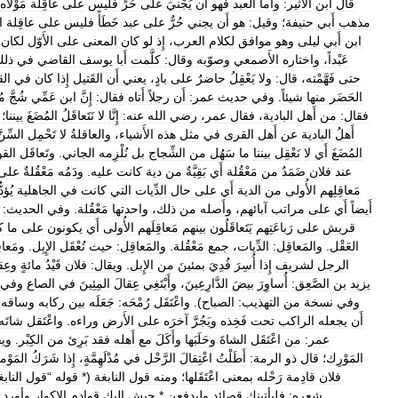
قال
ابن
الأَثير:
وأَما
العبد
فهو
أَن
يَجْنيَ
على
حُرٍّ
فليس
على
عاقِلة
مَوْلاه
مذهب
أَبي
حنيفة؛
وقيل:
هو
أَن
يجني
حُرٌّ
على
عبد
خَطَأً
فليس
على
عاقِلة
ا
ابن
أَبي
ليلى
وهو
موافق
لكلام
العرب،
إِذ
لو
كان
المعنى
على
الأَوّل
لكان
عَبْداً،
واختاره
الأَصمعي
وصوّبه
وقال:
كلَّمت
أَبا
يوسف
القاضي
في
ذلك
حتى
فَهَّمْته،
قال:
ولا
يَعْقِلُ
حاضرٌ
على
بادٍ،
يعني
أَن
القَتيل
إِذا
كان
في
الق
الحَضَر
منها
شيئاً
.
وفي
حديث
عمر:
أَن
رجلاً
أَتاه
فقال:
إِنَّ
ابن
عَمِّي
شُجَّ
مُ
فقال:
من
أَهل
البادية،
فقال
عمر،
رضي
الله
عنه:
إِنَّا
لا
نَتَعاقَلُ
المُضَغَ
بيننا؛
أَهلُ
البادية
عن
أَهل
القرى
في
مثل
هذه
الأَشياء،
والعاقلةُ
لا
تَحْمِل
السِّنّ
المُضَغَ
أَي
لا
نَعْقِل
بيننا
ما
سَهُل
من
الشِّجاج
بل
نُلْزِمه
الجاني
.
وتَعاقَل
القو
عند
فلان
ضَمَدٌ
من
مَعْقُلة
أَي
بَقِيَّةٌ
من
دية
كانت
عليه
.
ودَمُه
مَعْقُلةٌ
على
مَعاقِلِهم
الأُولى
من
الدية
أَي
على
حال
الدِّيات
التي
كانت
في
الجاهلية
يُؤد
أَيضاً
أَي
على
مراتب
آبائهم،
وأَصله
من
ذلك،
واحدتها
مَعْقُلة
.
وفي
الحديث:
قريش
على
رَباعَتِهم
يَتَعاقَلُون
بينهم
مَعاقِلَهم
الأُولى
أَي
يكونون
على
ما
ك
العَقْل
.
والمَعاقِل:
الدِّيات،
جمع
مَعْقُلة
.
والمَعاقِل:
حيث
تُعْقَل
الإِبِل
.
ومَعاق
الرجل
لشريف
إِذا
أُسِرَ
فُدِيَ
بمئينَ
من
الإِبل
.
ويقال:
فلان
قَيْدُ
مائةٍ
وعِق
يزيد
بن
الصَّعِق:
أُساوِرَ
بيضَ
الدَّارِعِينَ،
وأَبْتَغِي
عِقالَ
المِئِينَ
في
الصاع
وفي
وفي
نسخة
من
التهذيب:
الصباح
).
واعْتَقَل
رُمْحَه:
جَعَلَه
بين
ركابه
وساقه
.
أَن
يجعله
الراكب
تحت
فَخِذه
ويَجُرَّ
آخرَه
على
الأَرض
وراءه
.
واعْتَقل
شاتَه
عمر:
من
اعْتَقَل
الشاةَ
وحَلَبَها
وأَكَلَ
مع
أَهله
فقد
بَرِئ
من
الكِبْر
.
ويق
المَوْرِك؛
قال
ذو
الرمة:
أَطَلْتُ
اعْتِقالَ
الرَّحْل
في
مُدْلَهِمَّةٍ،
إِذا
شَرَكُ
المَوْما
فلان
قادِمة
رَحْله
بمعنى
اعْتَقَلها؛
ومنه
قول
النابغة
(*
قوله
“
قول
الناب
شعره:
فليأتينك
قصائد
وليدفعن
*
جيش
اليك
قوادم
الاكوار
وأورد