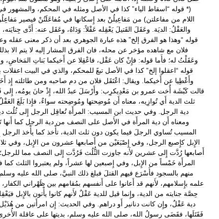
(*
قوله
“
اسقاط
الياء
”
كذا
في
الأصل
ومثله
في
المحكم،
والمشهور
في
اللام
من
مفاعلتن
)
من
مَفاعِيلُنْ
بعد
إِسكانها
في
مُفاعَلَتُنْ
فيصير
مَفاعِلُن
والعَقْلُ:
الديَة
.
وعَقَلَ
القَتيلَ
يَعْقِله
عَقْلاً:
وَدَاهُ،
وعَقَل
عنه:
أَدَّى
جِنايَته،
و
قوله
“
وهذا
هو
الفرق
إلخ
”
هذه
عبارة
الجوهري
بعد
أن
ذكر
معنى
عقله
وع
فلان
مع
شاهده
مؤخر
عن
محله،
فان
الفرق
المشار
إليه
لا
يتم
الا
بذل
وعَقَلْتُ
له؛
فأَما
قوله:
فإِنْ
كان
عَقْل،
فاعْقِلا
عن
أَخيكما
بَناتِ
المَخاضِ،
وا
قوله
“
اعقلوا
إلخ
”
كذا
في
الأصل
تبعً
للمحكم،
والذي
في
البيت
اعقلات
ب
وأَعْطِيا
عن
أَخيكما
.
ويقال:
اعْتَقَل
فلان
من
دم
صاحبه
ومن
طائلته
إِذ
أَخَ
قالت
كَبْشَة
أُخت
عمرو
بن
مَعْدِيكرِب:
وأَرْسَلَ
عبدُ
الله،
إِذْ
حانَ
يومُه،
إِلى
ق
ثلث
الدية
أَي
تُوازِيه،
معناه
أَن
مُوضِحتها
ومُوضِحته
سواءٌ،
فإِذا
بَلَغَ
العَقْلُ
دية
الرجل
.
وفي
حديث
ابن
المسيب:
المرأَة
تُعاقِل
الرجل
إِلى
ثُلُث
دي
ومعناه
أَن
دية
المرأَة
في
الأَصل
على
النصف
من
دية
الرجل
كما
أَنها
ت
المسيب
تُساوي
الرجلَ
فيما
يكون
دون
ثلث
الدية،
تأْخذ
كما
يأْخذ
الرجل
إ
الإِبل
كإِصبع
الرجل،
وفي
إِصْبَعَيْن
من
أَصابعها
عشرون
من
الإِبل،
وفي
ثلا
أَصابعها
رُدَّت
إِلى
عشرين
لأَنه
جاوزت
الثُّلُث
فَرُدَّت
إِلى
النصف
مما
للرجل؛
المرأَة
خَمْساً
من
الإِبل،
وفي
إِصبعين
لها
عشراً،
ولم
يعتبروا
الثلث
كما
ف
منهم
بالسجود
فأَسْرَع
فيهم
القتلَ
فبلغ
ذلك
النبيَّ،
صلى
الله
عليه
وسلم،
علمه
بإِسلامهم،
لأَنهم
قد
أَعانوا
على
أَنفسهم
بمُقامهم
بين
ظَهْراني
الكفار،
حِصَّة
جنايته
من
الدية،
وإِنما
قيل
للدية
عَقْلٌ
لأَنهم
كانوا
يأْتون
بالإِبل
فيَعْقِ
دية
عَقْلٌ،
وإِن
كانت
دنانير
أَو
دراهم
.
وفي
الحديث:
إِن
امرأَتين
من
هُذَيْل
فَقَتَلَها،
فقَضَى
رسولُ
الله،
صلى
الله
عليه
وسلم،
بديتها
على
عاقلة
الأُخرى