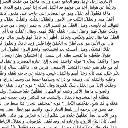
الأَنباري:
رَجُل
عاقِلٌ
وهو
الجامع
لأَمره
ورَأْيه،
مأْخوذ
من
عَقَلْتُ
البَعيرَ
إِ
ويَرُدُّها
عن
هَواها،
أُخِذَ
من
قولهم
قد
اعْتُقِل
لِسانُه
إِذا
حُبِسَ
ومُنِع
الكلامَ
.
وا
ما
لَهُ
مَعْقُولٌ
أَي
عَقْلٌ،
وهو
أَحد
المصادر
التي
جاءت
على
مفعول
كالمَ
أَعْقَلَ
منه
.
والعَقْلُ:
التَّثَبُّت
في
الأُمور
.
والعَقْلُ:
القَلْبُ،
والقَلْبُ
العَقْلُ،
وس
المَهالِك
أَي
يَحْبِسه،
وقيل:
العَقْلُ
هو
التمييز
الذي
به
يتميز
الإِنسان
من
سائر
وقَلْبٌ
عَقُولٌ
فَهِمٌ؛
وعَقَلَ
الشيءَ
يَعْقِلُه
عَقْلاً:
فَهِمه
.
ويقال
أَعْقَلْتُ
فلاناً
أَي
أ
العَقْلَ
كما
يقال
تَحَلَّم
وتَكَيَّس
.
وتَعاقَل:
أَظْهَر
أَنه
عاقِلٌ
فَهِمٌ
وليس
بذاك
.
وف
قال
ابن
الأَثير:
هو
الذي
يُظَنُّ
به
الحُمْقُ
فإِذا
فُتِّش
وُجِد
عاقلاً،
والعَقُول
فَ
عَقْلاً:
أَمْسَكَه،
وقيل:
أَمسكه
بعد
اسْتِطْلاقِهِ،
واسْمُ
الدواء
العَقُولُ
.
ابن
عَقُولاً،
فيُعْطِيه
ما
يُمْسِك
بطنَه
.
ابن
شميل:
إِذا
اسْتَطْلَقَ
بطنُ
الإِنسان
ث
سواءً
.
واعْتَقَلَ
لِسانُه
(*
قوله
“
واعتقل
لسانه
إلخ
”
عبارة
المصباح:
واعتقل
لس
أي
منع
فلم
يقدر
عليه
)
:
امْتَسَكَ
.
الأَصمعي:
مَرِضَ
فلان
فاعْتُقِل
لسانُه
إِذا
ل
بغَيْر
خَبْلٍ،
يَميد
كأَنَّه
رَجُلٌ
أَمِيم
واعْتُقِل:
حُبِس
.
وعَقَلَه
عن
حاجته
يَعْقِله
وعَقَّ
وعَقَّلَه
واعْتَقَله:
ثَنى
وَظِيفَه
مع
ذراعه
وشَدَّهما
جميعاً
في
وسط
الذراع،
و
وعَقَّلْتُ
الإِبلَ
من
العَقْل،
شُدِّد
للكثرة؛
وقال
بُقَيْلة
(*
قوله
“
وقال
بقيلة
”
تق
والصواب
ما
هنا
)
الأَكبر
وكنيته
أَبو
المِنْهال:
يُعَقِّلُهُنَّ
جَعْدٌ
شَيظَميٌّ،
وبِئْ
المُعَقَّلة
أَي
المشدودة
بالعِقال،
والتشديد
فيه
للتكثير؛
وفي
حديث
عمر:
مُعَقَّلاتٍ
قَفا
سَلْعٍ،
بمُخْتَلَفِ
التِّجار
(*
قوله
“
بمختلف
التجار
”
كذا
ضبط
في
ال
فما
سبق
في
ترجمة
أزر
بلفظ
النجار
بالنون
والجيم
فهو
خطأ
).
يعني
نِسا
ومن
الأَبيات
أَيضاً:
يُعَقِّلُهنَّ
جَعْدَة
من
سُلَيْم
أَراد
أَنه
يَتَعرَّض
لهن
فكَنى
بالعَق
أَيضاً،
كأَنَّ
البَدْء
للأَزواج
والإِعادة
له،
وقد
يُعْقَل
العُرْقوبانِ
.
والعِقالُ:
الرِّباط
عَقَلَ
فلان
فلاناً
وعَكَلَه
إِذا
أَقامه
على
إِحدى
رجليه،
وهو
مَعْقُولٌ
مُنْذُ
اليومِ،