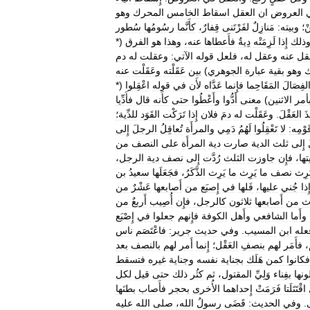
العروض
ان
العقل
اسقاط
الخامس
المحرك
وهو
ْ؛
وبيته:
مَنازِلٌ
لفَرْتَنى
قِفارٌ،
كأَنَّما
رسُومُها
سُطور
ذلك
إِذا
لَزِمَتْه
دِيةٌ
فأَعطاها
عنه،
وهذا
هو
الفرق
(*
قل
عنه
وعقل
له،
فلعل
قوله
الآتي:
وعقلت
له
دم
ك
وهو
بقية
عبارة
الجوهري
)
بين
عَقَلْته
وعَقَلْت
عنه
لفِصَالَ
المَقَاحِما
فإِنما
عَدَّاه
لأَن
في
قوله
اعْقِلوا
(*
أمر
الاثنين
)
معنى
أَدُّوا
وأَعْطُوا
حتى
كأَنه
قال
فأَدِّيا
ذَ
العَقْلَ
.
وعَقَلْت
له
دمَ
فلان
إِذا
تَرَكْت
القَوَد
للدِّية؛
َوْمِه:
لا
تَعْقِلُوا
لَهُمُ
دَمِي
والمرأَة
تُعاقِلُ
الرجلَ
إِلى
إِلى
ثلث
الدية
صارت
دية
المرأَة
على
النصف
من
تها،
فإِن
جاوزت
الثلث
رُدَّت
إِلى
نصف
دية
الرجل،
َرِث
نصف
ما
يَرِث
ما
يَرِث
الذَّكَرُ،
فجَعَلَها
سعيدُ
بن
ِذا
جُني
عليها،
فَلها
في
إِصبَع
من
أَصابعها
عَشْرٌ
من
ث
من
أَصابعها
ثلاثون
كالرجل،
فإِن
أُصِيب
أَربعٌ
من
وأَما
الشافعي
وأَهل
الكوفة
فإِنهم
جعلوا
في
إِصْبَع
عله
ابن
المسيب
.
وفي
حديث
جرير:
فاعْتَصَم
ناس
فأَمَر
لهم
بنصفِ
العَقْل؛
إِنما
أَمر
لهم
بالنصف
بعد
فكانوا
كمن
هَلَك
بجناية
نفسه
وجناية
غيره
فتسقط
لونها
بفِناء
وَلِيِّ
المقتول،
ثم
كثُر
ذلك
حتى
قيل
لكل
اقْتَتَلَتا
فَرَمَتْ
إِحداهما
الأُخرى
بحجر
فأَصاب
بطنَها
.
وفي
الحديث:
قَضَى
رسولُ
الله،
صلى
الله
عليه