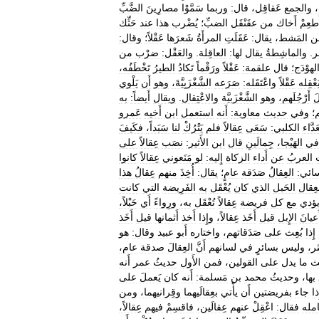
،
والجمع
عَقاقِل،
قال:
وربما
سَمَّوْا
مصارِينَ
الضَّبِّ
َطعِمْ
أَخاك
من
عقَنْقَل
الضبِّ؛
يُضْرب
هذا
عند
حَثِّك
ن
المَشط،
يقال:
عَقَلَتِ
المرأَةُ
شَعرَها
عَقْلاً؛
وقال:
َر
.
والماشِطةُ
يقال
لها:
العاقِلة
.
والعَقْل:
ضرْب
من
لهوْدَج؛
قال
علقمة:
عَقْلاً
ورَقْماً
تَكادُ
الطيرُ
تَخْطَفُه،
َعْقِله
عَقْلاً
واعْتَقَله:
صَرَعه
الشَّغْزَبِيَّةَ،
وهو
أَن
يَلْوي
َ
أَرْجُلَهم،
وهو
الشَّغْزَبيَّة
والاعْتِقال
.
ويقال
أَيضاً:
به
؛
وفي
حديث
معاوية:
أَنه
استعمل
ابن
أَخيه
عَمرو
َدَّاء
الكلبي:
سَعَى
عِقالاً
فلم
يَتْرُكْ
لنا
سَبَداً،
فكَيفَ
في
الهَيْجا،
جِمالَينِ
قال
ابن
الأَثير:
نصَب
عِقالاً
على
العربُ
عن
أَداء
الزكاة
إِليه:
لو
مَنَعوني
عِقالاً
كانوا
ائي:
العِقالُ
صَدَقة
عامٍ؛
يقال:
أُخِذَ
منهم
عِقالُ
هذا
عِقال
الحَبل
الذي
كان
يُعْقَل
به
الفَرِيضة
التي
كانت
ؤدي
مع
كل
فريضة
عِقالاً
تُعْقَل
به،
ورِواءً
أَي
حَبْلاً،
َعيانَ
الإِبل
قيل
أَخَذ
عِقالاً،
وإِذا
أَخذ
أَثمانها
قيل
أَخَذ
إِذا
بُعِث
على
صَدَقاتهم،
واختاره
أَبو
عبيد
وقال:
هو
ثر،
وليس
بسائرٍ
في
لسانهم
أَنَّ
العِقالَ
صدقة
عام،
ث
ما
يدل
على
القولين،
فمن
الأَول
حديثُ
عمر
أَنه
بها،
وحديثُ
محمد
بن
مَسلمة:
أَنه
كان
يَعملَ
على
ذا
جاء
بفريضتين
أَن
يأْتي
بعِقالَيهما
وقِرانيهما،
ومن
مله
فقال:
اعْقِلْ
عنهم
عِقالَين،
فاقسِمْ
فيهم
عِقالاً،