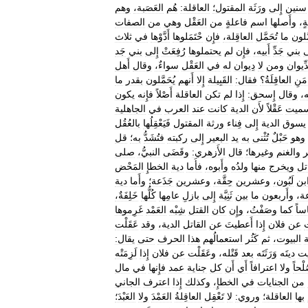
سنين
إِلى
ورَثَة
المقتول؛
العاقلة:
هُم
العَصَبة،
وهم
ٍ،
وأَصلها
اسم
فاعلةٍ
من
العَقْل
وهي
من
الصفات
َّلون
ما
تُحَمَّل
العاقِلة،
فإِن
حْتَمَلوها
أَدَّوْها
في
ثلاث
ى
بني
جَدِّ
أَبيه،
فإِن
لم
يحتملوها
رُفِعَتْ
إِلى
بني
جَد
ِّيوان
ومن
لا
دِيوان
له
في
العَقْل
سواءٌ،
وقال
أَهل
مَنِ
العاقِلَةُ؟
فقال:
القَبِيلة
إِلا
أَنهم
يُحَمَّلون
بقدر
ما
،
وقال
إِسحق:
إِذا
لم
تكن
العاقلة
أَصْلاً
فإِنه
يكون
ميت
عَقْلاً
لأَن
الدية
كانت
عند
العرب
في
الجاهلية
يسوق
الدية
إِلى
فِناء
ورثة
المقتول
فَيَعْقِلُها
بالعُقُل
وهو
حَبْلٌ
تُثْنى
به
يد
البعير
إِلى
ركبته
فتُشَدُّ
به؛
قل
ر
والغنم
وغيرها؛
قال
الأَزهري:
وقَضَى
النبيُّ،
صلى
تل
ويخرج
منها
ولدُه
وأَبوه،
فأَما
دية
الخطإِ
المَحْض
بن
لَبُون،
وعشرين
حِقَّة،
وعشرين
جَذَعة؛
وأَما
دية
عة،
وأَربعون
ما
بين
ثَنِيَّة
إِلى
بازلِ
عامِها
كُلُّها
خَلِفَةٌ،
ساً
كما
وصَفْتُ،
وإِن
كان
القتل
شِبْه
العَمْد
غَرِموها
ت
عن
فلان
إِذا
أَعطيتَ
عن
القاتل
الدية،
وقد
عَقَلْت
ة
البيوت،
ثم
كَثُر
استعمالُهم
هذا
الحرف
حتى
يقال:
يت
ديتَه
وَرَثَتَه
بعد
قَتْله،
وعَقَلْت
عن
فلان
إِذا
لَزِمَتْه
لْحاً
ولا
اعترافاً
أَي
أَن
كل
جناية
عمد
فإِنها
في
مال
من
الجنايات
في
الخطإِ،
وكذلك
إِذا
اعترف
الجاني
بها
العاقلة؛
وروي:
لا
تَعْقِل
العاقِلةُ
العَمْدَ
ولا
العَبْدَ؛