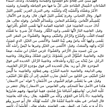
فهو مبنيٌّ على فِعالَةٍ نحو الغِشاوةِ والعِمامة والعِصابة، وكذلك أَسماءُ
الصِّناعاتِ لاشْتِمالِ الصِّناعةِ على كلِّ ما فيها نحو الخِياطة والقِصارةِ. وغَشِيَه
الأَمْرُ وتغَشَّاه وأَغْشَيْته إِيَّاه وغَشَّيْته. وفي التنزيل العزيز: يُغْشِي الليلَ
النهارَ. وقال اللحياني: وقرئ يُغَشِّي الليلَ النهارَ، قال: وقرئ في الأَنْفال:
يُغْشِيكُم النُّعاسَ، ويُغَشِّكم النعاسَ، ويَغْشاكُم النُّعاسُ. وقوله تعالى: هل
أَتاكَ حديث الغاشِيَة؛ قيل: الغاشِيَة القيامة لأَنها تَغْشى الخَلْق بأَفْزاعِها،
وقيل: الغاشِية النارُ لأَنَّها تَغْشى وجُوه الكُفَّار. وغِشاءُ كلِّ شيءٍ: ما تَغَشَّاه
كغِشاءِ القَلْب والسَّرْجِ والرَّحْلِ والسَّيْفِ ونحوِها. والغَشْواءُ من المَعَزِ: التي
يَغْشى وجْهَها كلَّه بياضٌ وهي بَيِّنةُ الغَشا. والأَغْشى من الخَيْلِ: الذي غَشِيَتْ
غُرَّتُه وجْهَه واتَّسَعَتْ، وقيل: الأَغْشى من الخَيْلِ وغيرها ما ابْيَضَّ رأْسُه كلُّه
من بَيْنِ جَسدِه مثل الأَرْخَمِ. والغَشْواءُ: فَرَس حَسَّانَ ابنِ سَلَمة، صِفةٌ
غالِبة. والغاشِيةُ: السُّؤَّالُ الذين يَغْشَوْنَكَ يَرْجُون فَضْلَكَ ومَعْرُوفَكَ. وغاشِية
الرجُلِ: مَنْ يَنْتابُه من زُوَّارِه وأَصْدقائه. وغاشِيةُ الرَّحْلِ: الحَديدة التي فوقَ
المؤخرَةِ. قال أَبو زيد: يقال للحديدة التي فوق مؤخِرَةِ الرَّحْلِ الغاشِية،
وهي الدامِغة. والغاشية: غاشية السَّرْج، وهي غِطاؤه. والغاشِية: ما أُلْبِسَ
جَفْنُ السَّيْفِ من الجُلودِ من أَسْفلِ شاربِ السَّيفِ إِلى أَن يَبْلُغَ نَعْلَ السَّيْفِ،
وقيل: هي ما يَتَغَشَّى قوائِمَ السُّيوفِ من الأَسْفانِ (* قوله “من الاسفان”
هكذا في الأصل تبعاً للمحكم، وفي القاموس: من الاسفار.) وقال جعفر بن
عُلْبة الحارثي: نُقاسِمُهُم أَسْيافَنا شَرَّ قِسْمَةٍ، ففِينا غَواشِيها، وفيهم صُدُورُها
والغاشِية: داءٌ يأْخُذُ في الجَوْفِ وكلُّه من التَّغْطِية. يقال: رماه الله بغاشِيَة؛
قال الشاعر: في بطنِه غاشِيةٌ تُتَمِّمُهْ قال: تُتَمِّمه تُهْلِكُه. قال أَبو عمرو: وهُو
داءٌ أَو وَرَم يكونُ في البطنِ يعني الغاشِيَة. وقوله تعالى: أَفَأَمِنُوا أَن تَأْتِيَهم