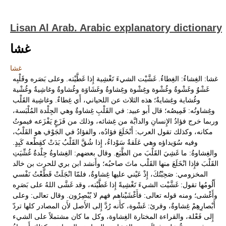
Lisan Al Arab. Arabic explanatory dictionary
غشا
غشا
غشا: الغِشاءُ: الغِطاءُ. غَشَّيْت الشيءَ تَغْشِية إِذا غَطَّيْته. وعلى بَصَره وقَلْبِه
غَشْوٌ وغَشْوةٌ وغُشْوة وغِشْوة وغِشاوةٌ وغَشَاوَة وغُشاوةٌ وغاشِيةٌ وغُشْية
وغُشاية وغِشايةٌ؛ هذه الثلاث عن اللحياني، أَي غِطاءٌ. وغاشِية القَلْب
وغِشاوتُه: قَمِيصُه؛ قال أَبو عبيد: في القَلْبِ غِشاوةٌ وهي الجِلْدة المُلْبَسة،
وربما خرج فؤادُ الإِنسانِ والدابَّة من غِشائه، وذلك من فَزَعٍ يَفْزَعه فيموتُ
مكانه، وكذلك تقول العرب: أَنْخَلَعَ فؤادُه، والفؤادُ في الجَوْفِ هو القَلْبُ،
وفيه سُوَيداؤه وهي عَلَقةٌ سَوْداءُ، إِذا شُقَّ القَلْبُ بَدَتْ كقِطْعة كَبِدٍ.
والغِشاوةُ: ما غَشِيَ القَلْبَ من الطَّبَع. وقال بعضهم: الغِشاوةُ جِلْدةٌ غُشِّيَتِ
القَلْبَ فإِذا انْخَلَعَ منها القَلْب ماتَ صاحبُه؛ وأَنشد ابن بري للحرث بن خالد
المخزومي: صَحِبْتُكَ، إِذْ عَيْني عليها غِشاوةٌ، فلمّا انْجَلَتْ قَطَّعْتُ نَفْسي
أَلُومُها تقول: غَشَّيْت الشيءَ تَغْشِيةً إِذا غَطَّيْته، وقد غَشَّى اللهُ على بَصَرِه
وأَغْشى؛ ومنه قوله تعالى: فأَغْشَيْناهم فهم لا يُبْصِرُون. وقال تعالى: وعلى
أَبْصارِهِمْ غِشاوةٌ، وقرئ: غَشْوة، كأَنه رُدَّ إِلى الأَصل لأَن المصادر كلها تردّ
إِلى فَعْلة، والقراءة المختارة الغِشاوة، وكل ما كان مشتملاً على الشيء