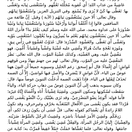
غاشِيةٌ من عذابِ اللهِ؛ أَي عُقوبة مُجَلِّلة تَعُمُّهم. واسْتَغْشى ثِيابَه وتَغَشَّى
بها: تَغَطَّى بها كَيْ لا يُرَى ولا يُسْمَع. وفي التنزيل العزيز: واسْتَغْشَوْا ثِيابَهُم.
وقال تعالى: أَلا حينَ يَسْتَغْشُون ثيابَهُم ( الآية ) وقيل: إَنَّ طائفة من
المنافقين قالوا إِذا أَغْلَقْنا أَبوابَنا وأَرْخَيْنا سُتُورَنا واسْتَغْشَيْنا ثِيابَنا وثَنيْنا
صُدُورَنا على عداوة محمد، صلى الله عليه وسلم كيف يَعْلمُ بنا؟ فأَنزل اللهُ
تعالى: أَلا حين يَسْتَغْشُون ثِيابَهُم يَعْلم ما يُسِرُّونَ وما يُعْلِنُون؛ اسْتَغْشى بثَوْبِه
وتَغَشَّى أَي تَغَطَّى. والغَشْوَة: السِّدْرَة؛ قال: غَدَوْتُ لغَشْوَةٍ في رَأْسِ نِيقٍ،
ومُورَة نَعْجَةٍ ماتَتْ هُزالا وغُشِي عليه غَشْيَةً وغَشْياً وغَشَياناً: أُغْمِيَ، فهو
مَغْشِيٌّ عليه، وهي الغَشْيَة، وكذلك غشْيَةُ المَوْت. قال الله تعالى: نَظَرَ
المَغْشِيِّ عليه من المَوْتِ، وقال تعالى: لهم من جهنمَ مِهادٌ ومن فَوقِهم
غَواشٍ؛ أَي إِغْماءٌ؛ قال أَبو إِسحق: زعم الخليل وسيبويه جميعاً أَن النونَ ههنا
عوضٌ من الياء، لأَنَّ غواشٍ لا يَنْصَرِفُ والأَصل فيها غَواشيُ، إِلاَّ أَن الضمة
تَحذَفُ لِثِقَلِها في الياء، فإِذا ذَهَبَت الضمة أَدخَلْتَ التنوينَ عوضاً منها، قال:
وكان سيبويه يذهب إِلى أَنَّ التنوينَ عِوضٌ من ذهابِ حركةِ الياء، والياءُ
سَقَطت لسُكونِها وسكون التنوين. وغَشِيَهُ غِشْياناً: أَتاه وأَغْشاهُ إِيَّاهُ غيرُه؛
فأَما قوله: أَتُوعِدُ نِضْوَ المَضْرَحِيِّ، وقد تَرَى بعَيْنَيْك ربَّ النَّضْوِ يَغْشى لكم
فَرْدا؟ فقد يكون يَغْشى من الأَفْعالِ المُتَعَدِّية بحَرْفٍ وغيرِحرفٍ، وقد تكونُ
اللامُ زائدةً أَي يَغْشاكم كقوله تعالى: قلْ عَسَى أَن يكونَ رَدِفَ لكم، أَي
رَدِفَكُم. وغَشِيَ الأَمرَ غَشياناً: باشرَه. وغَشِيتُ الرجُلَ بالسَّوْط: ضَرَبْته.
والغِشْيانُ: إِتْيانُ الرجُلِ المرأَةَ، والفِعْلُ غَشِيَ يَغْشى. وغَشِيَ المرأَةَ غِشْياناً:
جامَعَها. وقوله تعالى: فلما تَغَشَّاها حَمَلَتْ حَمْلاً خَفِيفاً فَمرَّتْ به؛ كناية عن