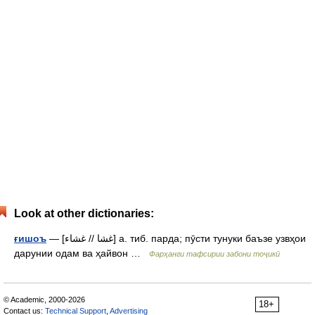
Look at other dictionaries:
— [غشا // غشاء] а. тиб. парда; пӯсти тунуки баъзе узвҳои
ғишоъ
дарунии одам ва ҳайвон …
Фарҳанги тафсирии забони тоҷикӣ
© Academic, 2000-2026
18+
Contact us:
Technical Support
,
Advertising