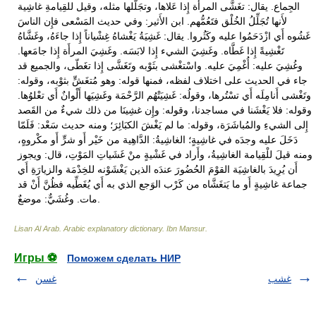
الجِماع. يقال: تغَشَّى المرأَة إِذا عَلاها، وتجَلَّلها مثله، وقيل للقِيامةِ غاشِية
لأَنها تُجَلِّلُ الخُلْق فتَعُمُّهم. ابن الأَثير: وفي حديث المَسْعى فإِن الناسَ
غَشُوه أَي ازْدَحَمُوا عليه وكَثُروا. يقال: غَشِيَةُ يَغْشاهُ غِشْياناً إِذا جاءَهُ، وغَشَّاهُ
تَغْشِيةً إِذا غَطَّاه. وغَشِيَ الشيء إِذا لابَسَه. وغَشِيَ المرأَة إِذا جامَعها.
وغُشِيَ عليه: أُغْمِيَ عليه. واسْتغْشى بثَوْبه وتَغَشَّى إِذا تغَطّى، والجميع قد
جاء في الحديث على اختلاف لفظه، فمنها قوله: وهو مُتغَشٍّ بثوْبه، وقوله:
وتَغْشى أَنامِلَه أَي تسْتُرها، وقولُه: غَشِيَتْهُم الرَّحْمَة وغَشِيَها أَلْوانٌ أَي تعْلوُها.
وقوله: فلا يَغْشَنا في مساجدنا، وقوله: وإِن غشِينَا من ذلك شيءٌ من القَصد
إِلى الشيءِ والمُباشَرَة، وقوله: ما لم يَغْشَ الكبَائِرَ؛ ومنه حديث سَعْد: فَلَمّا
دَخَلَ عليه وجدَه في غاشِيةٍ؛ الغاشِيةُ: الدَّاهِية من خَيْر أَو شرٍّ أَو مكْروهٍ،
ومنه قيلَ للْقِيامة الغاشِيةُ، وأَراد في غَشْيةٍ منْ غَشَياتِ المَوْتِ، قال: ويجوز
أَن يُرِيدَ بالغاشِيَة القوْمَ الحُضُورَ عندَه الذين يَغْشَوْنه للخِدْمَة والزيارَةِ أَي
جماعة غاشِيةٍ أَو ما يَتغَشَّاه من كَرْب الوَجع الذي به أَي يُغَطِّيه فظُنَّ أَنْ قد
مات. وغُشَيٌّ: موضعٌ.
Lisan Al Arab. Arabic explanatory dictionary
.
Ibn Mansur
.
Игры ⚽
Поможем сделать НИР
غشب
غسن