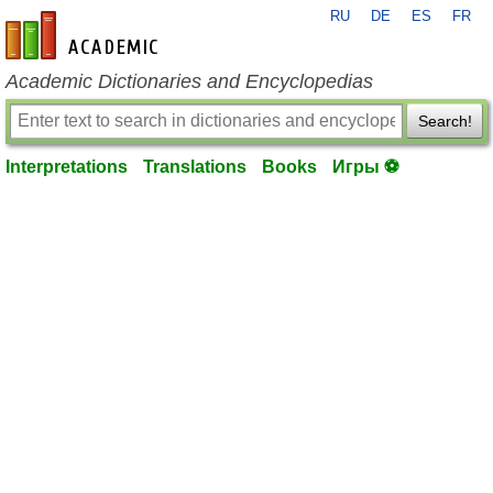
RU
DE
ES
FR
en-academic.com
Academic Dictionaries and Encyclopedias
Search!
Interpretations
Translations
Books
Игры ⚽