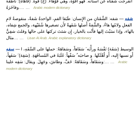
انفرجت شفتاه عن أَسنانه. فهو أَفْوَهُ، وهي فَوْهاءُ. (ج) فُوهٌ. (فَاهَاهُ): ناطَقَهُ
وفاخَرَهُ.… …
Arabic modern dictionary
شفه
— شفه: الشَّفَتانِ من الإِنسان: طَبَقا الفمِ، الواحدةُ شَفةٌ، منقوصةُ لامِ
الفعلِ ولامُها هاءٌ، والشَّفةُ أَصلها شَفَهةٌ لأَن تصغيرها شُفَيْهة، والجمع شِفاه،
بالهاء، وإذا نسَبْتَ إليها فأَنْت بالخيار، إِن شئتَ تركتها على حالها وقلتَ شفِيٌّ
مثال… …
Lisan Al Arab. Arabic explanatory dictionary
— I الوسيط (سَفَهَ) نَفْسَهُ ورأْيَه َ سَفَاهاً، وسَفاهَةً: حملها على السَّفَهِ،
سفه
أَو نسبها إِليه، أَو أَهْلَكَها. و صاحبَه ُ سَفْهاً: غَلَبَهُ في المُسافَهَةِ. (سَفِهَ) َ سَفَهاً،
وسَفَاهاً، وسَفَاهَةً: خَفَّ، وطاشَ، وجَهِلَ. ويقال: سَفِه علينا:… …
Arabic
modern dictionary