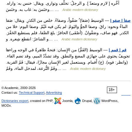
أخَّره [ لازم ومتعدّ ]. و الرجلُ: تخلَّف وتوارى. ويقال: خنس به: واراه.
وخنَسَ به: غاب به. وخنَسَ… …
Arabic modern dictionary
صفا | صفو |
— الوسيط (صَفا) ُ صَفْواً، وصفاءً. خلص من الكدَرِ. ويقال: صَفا
الماءُ ونحوه: راقَ. وصفا الجوُّ واليَومُ: لم يكن فيه غَيْمٌ. وصفا اليوم: خلا من
الكدر. فهو صاف، وصَفْوانُ. (أصْفَى) الحافرُ: بلغ الصَّفا، فلم يستطيع الحَفْرَ.
و الشاعرُ: انقطع شِعره. و… …
Arabic modern dictionary
فم | فمم |
— الوسيط (الفَمُّ) من الإِنسان: فتحةٌ ظاهرةٌ في الوجه وراءها
تجويفٌ يحتوي على جهازَي المضغ والنطق. وقد تشدَّدُ الميم، وقد تضم الفاء.
(وانظر: فوه). (ج) أَفمام. ويستعمل لغير الإِنسان مجازًا، فيقال: فَمُ القربة.
وفَمُ التُّرعة، لمدخل الماء، وفَمُ… …
Arabic modern dictionary
© Academic, 2000-2026
18+
Contact us:
Technical Support
,
Advertising
Dictionaries export
, created on PHP,
Joomla,
Drupal,
WordPress,
MODx.