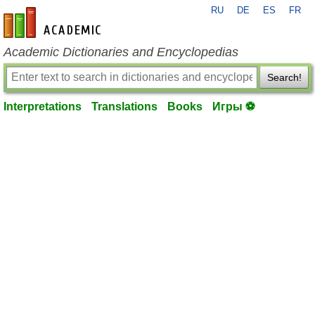
RU
DE
ES
FR
en-academic.com
Academic Dictionaries and Encyclopedias
Search!
Interpretations
Translations
Books
Игры ⚽