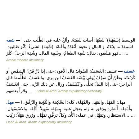
— I الوسيط (شَفَهَهُ) َ شَفْهًا: أصابَ شَفَتَهُ. وألحَّ عليه في الطَّلَب حتى
شفه
استنفدَ ما عِنْدَهُ. و المالَ و نحوَه: أنْفَدَهُ وأفْناهُ. (شُفِهَ) الشيءُ: كَثُرَ طالبوه.
فهو مَشْفوه. يقال: شُفِهَ الطعامُ، وشُفِهَ المال. وشُفِهَ الرجلُ: كَثُرَ… …
Arabic modern dictionary
غسف
— غسف: الغَسَفُ: السَّواد؛ قال الأَفوه: حتى إذا ذَرَّ قَرْنُ الشمْسِ أَو
كَرَبَتْ، وظَنَّ أَنْ سَوْفَ يُولي بَيْضَه الغَسَفُ ابن بري: والغَسَفُ الظُّلْمة؛ قال
الراجز: حتى إذا الليلُ تَجَلَّى وانْكَشَفْ، وزال عن ذلك الرُّبى حتى انغَسَفْ
وقرأَ بعضهم …
Lisan Al Arab. Arabic explanatory dictionary
— I مهل: المَهْل والمَهَل والمُهْلة، كله: السَّكِينة والتُّؤَدة والرِّفْق.
مهل
وأَمْهله: أَنظره ورَفَق به ولم يعجل عليه. ومَهَّله تمْهِيلاً: أَجَّله. والاسْتِمْهال:
الاستنظار. وتَمَهَّل في عمله: اتَّأَدَ. وكلُّ ترفُّقٍ تمَهُّل. ورُزِق مَهْلاً: رَكِب… …
Lisan Al Arab. Arabic explanatory dictionary