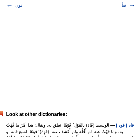
فيأ
فون
Look at other dictionaries:
فاه | فوه |
— الوسيط (فَاهَ) بالقَوْلِ ُ فَوْهًا: نطق به. ويقال: هذا أَمْرٌ ما فُهْتُ
به، وما فهْتُ عنه: لم أَقُلْه ولم أَكشف عنه. (فَوِهَ) َ فَوَهًا: اتسع فمه. و