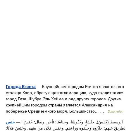
Города Египта
— Крупнейшим городом Египта является его
столица Каир, образующая агломерацию, куда входит также
город Гиза, Шубра Эль Хейма и ряд других городов. Другим
крупнейшим городом страны является Александрия на
побережье Средиземного моря. Большинство… …
Википедия
— I الوسيط (خَنَسَ) ِ خنْسًا، وخُنُوسًا، وخِناسًا: تأخر. ويقال: خَنَسَ
خنس
الطريقُ عنهم: جازُوه وخلَّفوه وراءهم. وخنس فلان من بينهم. وخَنَسَ فلانًا: