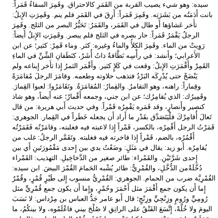
سيده: وهو شيء يصيب القربة من القَمَرِ كالاحتراق. وقَمِرَ السقاءُ قَمَراً:
بانت أَدَمَتُه من بَشَرَتِه. وقَمِرَ قَمَراً: أَرِقَ في القَمَر فلم ينم. وقَمِرَتِ الإِبلُ:
تأَخر عَشاؤها أَو طال في القَمَر، والقَمَرُ: تَحَيُّرُ البصر من الثلج. وقَمِرَ
الرجلُ يَقْمَرُ قَمَراً: حار بصره في الثلج فلم يبصر. وقَمِرَتِ الإِبلُ أَيضاً:
رَوِيتْ من الماء. وقَمِرَ الكلأُ والماءُ وغيره: كثر. وماء قَمِرٌ: كثير؛ عن ابن
الأَعرابي؛ وأَنشد: في رأْسِه نَطَّافةٌ ذاتُ أُشَرْ، كنَطَفانِ الشَّنِّ في الماءِ
القَمِرْ وأَقْمَرَتِ الإِبلُ: وقعت في كَلإٍ كثير. وأَقْمَر الثمرُ إِذا تأَخر إِيناعه ولم
يَنْضَجْ حتى يُدْرِكَه البَرْدُ فتذهب حلاوته وطعمه. وقامَرَ الرجلَ مُقامَرَةً
وقِماراً: راهنه، وهو التقامرُ. والقِمارُ: المُقامَرَةُ. وتَقَامَرُوا: لعبوا القِمارَ.
وقَمِيرُك: الذي يُقامِرُك؛ عن ابن جني، وجمعه أَقْمارٌ؛ عنه أَيضاً، وهو شاذ
كنصير وأَنصارٍ، وقد قَمَره يَقْمِرُه قَمْراً. وفي حديث أَبي هريرة: من قال
تَعالَ أُقامِرْكَ فلْيَتَصَدَّق بقَدْرِ ما أَراد أَن يجعله خَطَراً في القِمار. الجوهري:
قَمَرْتُ الرجل أَقْمِرُه، بالكسر، قَمْراً إِذا لاعبته فيه فغلبته، وقامَرْتُه فَقَمَرْتُه
أَقْمُرُه، بالضم، قَمْراً إِذا فاخرته فيه فغلبته. وتَقَمَّر الرجلُ: غلب من
يُقامِرُه. أَبو زيد: يقال في مَثَلٍ: وضَعْتُ يدي بين إِحدى مَقْمُورَتَينِ أَي بين
إِحدى شَرَّتَيْنِ. والقَمْراء: طائر صغير من الدَّخاخِيلِ. التهذيب: القَمْراء
دُخَّلَةٌمن الدُّخَّلِ، والقُمْرِيُّ: طائر يُشْبه الحَمامَ القُمْرَ البيضَ. ابن سيده:
القُمْرِيَّة ضرب من الحمام. الجوهري: القُمْرِيُّ منسوب إِلى طَيْرٍ قُمْرٍ، وقُمْرٌ
إِما أَن يكون جمع أَقْمَرَ مثل أَحْمَرَ وحُمْرٍ، وإِما أَن يكون جمع قُمْرِيٍّ مثل
رُومِيٍّ ورُومٍ وزِنْجِيٍّ وزِنْجٍ؛ قال أَبو عامر جَدُّ العباس بن مِرْداس: لا نَسَبَ
اليومَ ولا خُلَّةً، إِتَّسَعَ الفَتْقُ على الراتِقِ لا صُلْحَ بيني فاعْلَمُوه، ولا بينكُمُ، ما