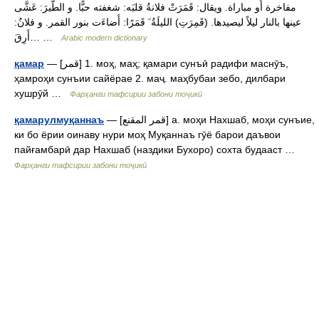
مفاخرة أَو مباراة. ويقال: قَمَرَتْ فلانةُ قلبَه: شغفته حبًّا. و الطَّيرَ: عَشَّى
عينها بالنار ليلاً ليصيدها. (قَمِرَتِ) الليلَةُ َ قَمَرًا: أَضاءَت بنور القمر. و فلانٌ:
أَرِقَ… …
Arabic modern dictionary
— [قمر] 1. моҳ, маҳ; қамари сунъӣ радифи маснӯъ,
қамар
ҳамроҳи сунъии сайёрае 2. маҷ. маҳбубаи зебо, дилбари
хушрӯй …
Фарҳанги тафсирии забони тоҷикӣ
— [قمر المقنع] а. моҳи Нахшаб, моҳи сунъие,
қамарулмуқаннаъ
ки бо ёрии оинаву нури моҳ Муқаннаъ гӯё барои даъвои
пайғамбарӣ дар Нахшаб (наздики Бухоро) сохта будааст …
Фарҳанги тафсирии забони тоҷикӣ