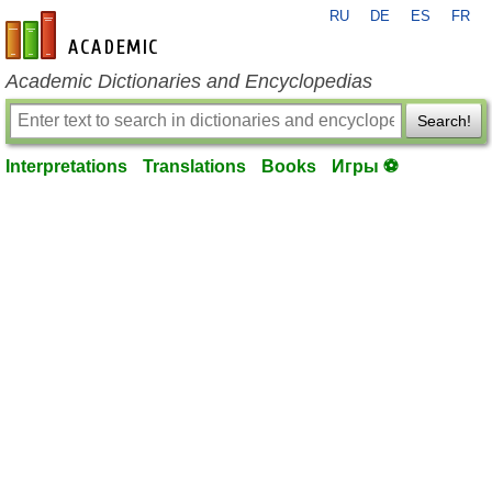
RU
DE
ES
FR
en-academic.com
Academic Dictionaries and Encyclopedias
Search!
Interpretations
Translations
Books
Игры ⚽