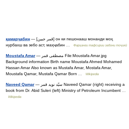
— [قمر جبين] он ки пешонааш монанди моҳ
қамарҷабин
нурбахш ва зебо аст, маҳҷабин …
Фарҳанги тафсирии забони тоҷикӣ
— مصطفى قمر File:Moustafa Amar.jpg
Moustafa Amar
Background information Birth name Moustafa Ahmed Mohamed
Hassan Amar Also known as Mustafa Amar, Mostafa Amar,
Moustafa Qamar, Mustafa Qamar Born …
Wikipedia
— سیّد نوید قمر Naveed Qamar (right) receiving a
Naveed Qamar
book from Dr. Abid Suleri (left) Ministry of Petroleum Incumbent …
Wikipedia