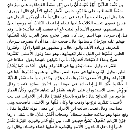
بن عَثْمةَ الضَّبِّيِّ: أَبْلِغْ عُثَيْمَةَ أَنَّ راعي إِبْلِهِ سَقَطَ العَشاءُ به على سِرْحانِ
سَقَطَ العَشاءُ به على مُتَقَمِّرٍ، حامي الذِّمارِ مُعاوِدِ الأَقْرانِ قال ابن بري:
هذا مثل لمن طلب خيراً فوقع في شر، قال: وأَصله أَن يكون الرجل في
مَفازةٍ فيعوي لتجيبه الكلابُ بنُباحِها فيعلم إِذا نَبَحَتْه الكلابُ أَنه موضع الحَيِّ
فيستضيفهم، فيسمع الأَسدُ أَو الذئب عُواءَه فيقصد إِليه فيأْكله؛ قال: وقد
قيل إِن سرحان ههنا اسم رجل كان مُغِيراً فخرج بعضُ العرب بإِبله ليُعَشِّيَها
فهَجَم عليه سِرْحانُ فاستاقها؛ قال: فيجب على هذا أَن لا ينصرف سرحان
للتعريف وزيادة الأَلف والنون،قال: والمشهور هو القول الأَوّل. وقَمَروا
الطيرَ: عَشَّوْها في الليل بالنار ليَصِيدُوها، وهو منه؛ وقول الأَعشى: تَقَمَّرَها
شيخٌ عِشاءً فأَصْبَحَتْ قُضاعِيَّةً، تأْتي الكواهِنَ ناشِصا يقول: صادَها في
القَمْراء، وقيل: معناه بَصُرَ بها في القَمْراء، وقيل: اخْتَدَعها كما يُخْتَدَعُ
الطير، وقيل: ابْتَنى عليها في ضوء القمر، وقال أَبو عمرو: تَقَمَّرها أَتاها في
القَمْراء، وقال الأَصمعي: تَقَمَّرها طلب غِرَّتَها وخَدَعها، وأَصله تَقَمَّر الصَّيَّادُ
الظِّباءَ والطَّيْرَ بالليل إِذا صادها في ضوء القمر فَتَقْمَرُ أَبصارُها فتُصاد؛ وقال
أَبو زُبَيْدٍ يصف الأَسد: وراحَ على آثارهم يَتَقَمَّرُ أَي يتعاهد غِرَّتَهم، وكأَنَّ القِمارَ
مأْخوذ من الخِدَاع؛ يقال: قامَره بالخِدَاعِ فَقَمَرَهُ.قال ابن الأَعرابي في بيت
الأَعشى: تَقَمَّرها تزوّجها وذهب بها وكان قَلْبُها مع الأَعشى فأَصبحت وهي
قضاعية، وقال ثعلب: سأَلت ابن الأَعرابي عن معنى قوله تَقَمَّرها فقال:
وقع عليها وهو ساكت فظنته شيطاناً. وسحاب أَقْمَرُ: مَلآنُ؛ قال: سَقى دارَها
جَوْنُ الرَّبابةِ مُخْضِلٌ، يَسُحُّ فَضِيضَ الماء مِن قَلَعٍ قُمْرِ وقَمِرَتِ القِرْبةُ تَقْمَرُ
قَمَراً إِذا دخل الماء بين الأَدَمَةِ والبَشَرة فأَصابها فضاء وفساد؛ وقال ابن