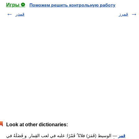
Игры ⚽
Поможем решить контрольную работу
قمرز
قمدر
Look at other dictionaries:
قمر
— الوسيط (قَمَرَ) فلانًا ُ قَمْرًا: غلبه في لعب القِمار. و فَضَلَهُ في