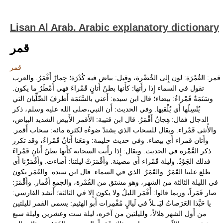
Lisan Al Arab. Arabic explanatory dictionary
قمر
قمر
قمر: القُمْرَة: لون إِلى الخُضْرة، وقيل: بياض فيه كُدْرَة؛ حِمارٌ أَقْمَرُ. والعرب
تقول في السماء إِذا رأَتها: كأَنها بطنُ أَتانٍ قَمْراءَ فهي أَمْطَرُ ما يكون.
وسَنَمَةٌ قَمْراءُ: بيضاء؛ قال ابن سيده: أَعني بالسَّنَمَة أَطرفَ الصِّلِّيان التي
يُنْسِلُها أَي يُلْقيها. وفي الحديث: أَن النبي،صلى الله عليه وسلم، ذكر
الدجال فقال: هِجانٌ أَقْمَرُ. قال ابن قتيبة: الأَقمر الأَبيض الشديد البياض،
والأُنثى قَمْراء. ويقال للسحاب الذي يشتدّ ضوءُه لكثرة مائه: سحاب أَقمر.
وأَتان قمراء أَي بيضاء. وفي حديث حليمة: ومَعَنا أَتانٌ قَمْراءُ، وقد تكرر
ذكر القُمْرة في الحديث. ويقال: إِذا رأَيت السحابة كأَنها بطنُ أَتانٍ قَمْراءَ
فذلك الجَوْدُ. وليلة قَمْراء أَي مضيئة. وأَقْمَرَتْ ليلتنا: أَضاءت. وأَقْمَرْنا أَي
طلع علينا القَمَرُ. والقَمَرُ: الذي في السماء. قال ابن سيده: والقَمَر يكون
في الليلة الثالثة من الشهر، وهو مشتق من القُمْرة، والجمع أَقْمار. وأَقْمَرَ:
صار قَمَراً، وربما قالوا: أَقْمَر الليلُ ولا يكون إِلا في الثالثة؛ أَنشد الفارسي:
يا حَبَّذا العَرَصاتُ ليَـ ـلاً في لَيالٍ مُقْمِرات أَبو الهثيم: يسمى القمر لليلتين
من أَول الشهر هلالاً، ولليلتين من آخره، ليلة ست وعشرين وليلة سبع