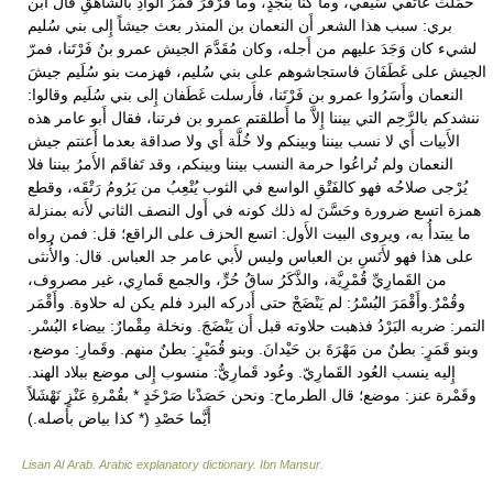
حَمَلَتْ عاتقي سَيْفي، وما كنا بنَجْدٍ، وما قَرْقَرَ قُمْرُ الوادِ بالشاهقِ قال ابن
بري: سبب هذا الشعر أَن النعمان بن المنذر بعث جيشاً إِلى بني سُليم
لشيء كان وَجَدَ عليهم من أَجله، وكان مُقَدَّمَ الجيش عمرو بنُ فَرْتَنا، فمرّ
الجيش على غَطَفَانَ فاستجاشوهم على بني سُليم، فهزمت بنو سُلَيم جيشَ
النعمان وأَسَرُوا عمرو بن فَرْتَنا، فأَرسلت غَطَفان إِلى بني سُلَيم وقالوا:
ننشدكم بالرَّحِم التي بيننا إِلاَّ ما أَطلقتم عمرو بن فرتنا، فقال أَبو عامر هذه
الأَبيات أَي لا نسب بيننا وبينكم ولا خُلَّة أَي ولا صداقة بعدما أَعنتم جيش
النعمان ولم تُراعُوا حرمة النسب بيننا وبينكم، وقد تَفاقَم الأَمرُ بيننا فلا
يُرْجى صلاحُه فهو كالفَتْقِ الواسع في الثوب يُتْعِبُ من يَرُومُ رَتْقَه، وقطع
همزة اتسع ضرورة وحَسَّنَ له ذلك كونه في أَول النصف الثاني لأَنه بمنزلة
ما يبتدأُ به، ويروى البيت الأَول: اتسع الحزف على الراقع؛ قل: فمن رواه
على هذا فهو لأَنَسِ بن العباس وليس لأَبي عامر جد العباس. قال: والأُنثى
من القَمارِيِّ قُمْرِيَّة، والذَّكَرُ ساقُ حُرٍّ، والجمع قَمارِي، غير مصروف،
وقُمْرٌ.وأَقْمَرَ البُسْرُ: لم يَنْضَجْ حتى أَدركه البرد فلم يكن له حلاوة. وأَقْمَر
التمر: ضربه البَرْدُ فذهبت حلاوته قبل أَن يَنْضَجَ. ونخلة مِقْمارٌ: بيضاء البُسْر.
وبنو قَمَرٍ: بطنٌ من مَهْرَةَ بن حَيْدانَ. وبنو قُمَيْرٍ: بطنٌ منهم. وقَمارِ: موضع،
إِليه ينسب العُود القَمارِيّ. وعُود قَمارِيٌّ: منسوب إِلى موضع ببلاد الهند.
وقَمْرة عنز: موضع؛ قال الطرماح: ونحن حَصَدْنا صَرْخَدٍ * بقُمْرةِ عَنْزٍ نَهْشَلاً
أَيَّما حَصْدِ (* كذا بياض بأصله.)
Lisan Al Arab. Arabic explanatory dictionary
.
Ibn Mansur
.