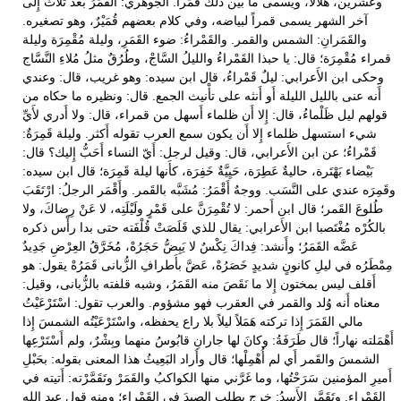
وعشرين، هلالاً، ويسمى ما بين ذلك قَمَراً. الجوهري: القَمَرُ بعد ثلاث إِلى
آخر الشهر يسمى قمراً لبياضه، وفي كلام بعضهم قُمَيْرٌ، وهو تصغيره.
والقَمَرانِ: الشمس والقمر. والقَمْراءُ: ضوء القَمَرِ، وليلة مُقْمِرَة وليلة
قمراء مُقْمِرَة؛ قال: يا حبذا القَمْراءُ والليلُ السَّاجْ، وطُرُقٌ مثلُ مُلاءِ النَّسَّاج
وحكى ابن الأَعرابي: ليلٌ قَمْراءُ، قال ابن سيده: وهو غريب، قال: وعندي
أَنه عنى بالليل الليلة أَو أَنثه على تأْنيث الجمع. قال: ونظيره ما حكاه من
قولهم ليل ظَلْماءُ، قال: إِلا أَن ظلماء أَسهل من قمراء، قال: ولا أَدري لأَيِّ
شيء استسهل ظلماء إِلا أَن يكون سمع العرب تقوله أَكثر. وليلة قَمِرَةٌ:
قَمْراءُ؛ عن ابن الأَعرابي، قال: وقيل لرجل: أَيّ النساء أَحَبُّ إِليك؟ قال:
بَيْضاء بَهْتَرة، حاليةٌ عَطِرَة، حَيِيَّةٌ خَفِرَة، كأَنها ليلة قَمِرَة؛ قال ابن سيده:
وقَمِرَه عندي على النَّسَب. ووجهٌ أَقْمَرُ: مُشَبَّه بالقَمر. وأَقْمَر الرجلُ: ارْتَقَبَ
طُلوعَ القَمر؛ قال ابن أَحمر: لا تُقْمِرَنَّ على قَمْرٍ ولَيْلَتِه، لا عَنْ رِضاكَ، ولا
بالكُرْه مُغْتَصبا ابن الأَعرابي: يقال للذي قَلَصَتْ قُلْفَته حتى بدا رأْس ذكره
عَضَّه القَمَرُ؛ وأَنشد: فِداكَ نِكْسٌ لا يَبِضُّ حَجَرُهْ، مُخَرَّقُ العِرْضِ جَدِيدٌ
مِمْطَرُه في ليلِ كانونٍ شديدٍ خَصَرُهْ، عَضَّ بأَطرافِ الزُّبانى قَمَرُهْ يقول: هو
أَقلف ليس بمختون إِلا ما نَقَصَ منه القَمَرُ، وشبه قلفته بالزُّبانى، وقيل:
معناه أَنه وُلد والقمر في العقرب فهو مشؤوم. والعرب تقول: اسْتَرْعَيْتُ
مالي القَمَرَ إِذا تركته هَمَلاً ليلاً بلا راع يحفظه، واسْتَرْعَيْتُه الشمسَ إِذا
أَهْمَلته نهاراً؛ قال طَرَفَةُ: وكانَ لها جارانِ قابُوسُ منهما وبِشْرٌ، ولم أَسْتَرْعِها
الشمسَ والقَمر أَي لم أُهْمِلْها؛ قال وأَراد البَعِيثُ هذا المعنى بقوله: بحَبْلِ
أَميرِ المؤمنين سَرَحْتُها، وما غَرَّني منها الكواكبُ والقَمَرْ وتَقَمَّرْته: أَتيته في
القَمْراء. وتَقَمَّر الأَسدُ: خرج يطلب الصيدَ في القَمْراء؛ ومنه قول عبد الله