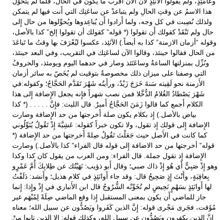
وعامَئِذٍ، ولم يقولوا الآنَئِذٍ لأَن الآن أَقرب ما يكون في الحال، فلما لم يتحوَّل
هذا الاسمُ عن وقتِ الحالِ ولم يتباعدْ عن ساعَتِك التي أَنت فيها لم يتمكن
ولذلك نُصِبت في كل وجه، ولما أَرادوا أَن يُباعِدوها ويُحوِّلوها من حال إِلى
حال ولم تَنْقَدْ كقولك أَن تقولوا (* قوله” كقولك أن تقولوا إلخ” كذا بالأصل،
وقوله “أزمان الازمنة” كذا به أيضاً.) الآنَئِذ، عكسوا ليُعْرَفَ بها وقتُ ما تَباعَدَ
من الحال فقالوا حينئذ، وقالوا الآن لساعَتِك في التقريب، وفي البعد حينئذ،
ونُزِّل بمنزلتها الساعةُ وساعَتَئذ وصار في حدهما اليوم ويومئذ، والحروفُ
التي وصفنا على ميزان ذلك مخصوصةٌ بتوقيت لم يُخَصّ به سائر أزمان
الأَزمنة نحو لَقِيته سَنةَ خَرَجَ زَيْدٌ، ورأَيتُه شَهْرَ تَقَدَّم الحَجَّاجُ؛ وكقوله:في
شَهْرَ يَصْطادُ الغُلامُ الدُّخَّلا فمن نصب شهراً فإِنه يجعل الإِضافة إِلى هذا
الكلام أَجمع كما قالوا زَمَنَ الحَجَّاجُ أَميرٌ. قال الليث: فإِنَّ . . . . . (* كذا
بياض بالأصل.) إِذ بكلام يكون صلة أَخرجتها من حد الإِضافة وصارت
الإِضافة إِلى قولك إِذ تقول، ولا تكون خبراً كقوله: عَشِيَّةَ إِذْ تَقُولُ يُنَوِّلُوني
كما كانت في الأَصل حيث جَعَلْتَ تَقُولُ صِلةً أَخرجتها من حد الإِضافة (*
قوله” أخرجتها من حد الاضافة إِلى قوله قال الفراء” كذا بالأصل.) وصارت
الإِضافة إِذ تقول جملة. قال الفراء: ومن العرب من يقول كان كذا وكذا
وهو إِذْ صَبِيٌّ أَي هُو إِذْ ذاك صبي؛ وقال أَبو ذؤيب: نَهَيْتُك عن طِلابِكَ أُمَّ عَمْرٍو
بِعافِيَةٍ، وأَنْتَ إِذٍ صَحِيحُ قال: وقد جاء أَوانَئِذٍ في كلام هذيل؛ وأَنشد: دَلَفْتُ
لها أَوانَئِذٍ بسَهْمٍ نَحِيضٍ لم تُخَوِّنْه الشُّرُوجُ قال ابن الأَنباري في إِذْ وإِذا: إِنما
جاز للماضي أَن يكون بمعنى المستقبل إِذا وقع الماضي صِلَةً لِمُبْهَم غير
مُؤَقت، فجَرى مَجْرى قوله: إِنَّ الذين كَفَروا ويَصُدُّون عن سبيل الله؛ معناه
إِنَّ الذين يكفرون ويَصُدُّون عن سبيل الله، وكذلك قوله: إِلا الذين تابوا مِنْ