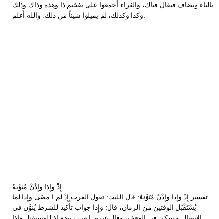
بالياء ويضاف فيقال فتاك، والقراء أَجمعوا على تفخيم ذا وهذه وذاك وذلك
وكذا وكذلك، لم يميلوا شيئاً من ذلك، والله أَعلم.
إِذْ وإِذا وإِذْنْ مُنَوَّنةً
تفسير إِذْ وإِذا وإِذْنْ مُنَوَّنةً: قال الليث: تقول العرب إِذْ لم ا مضَى وإِذا لما
يُسْتَقْبَل الوقتين من الزمان، قال: وإِذا جواب تأْكيد للشرط يُنوَّن في
الاتصال ويسكن في الوقف، وقال غيره: العرب تضع إِذ للمستقبل وإِذا