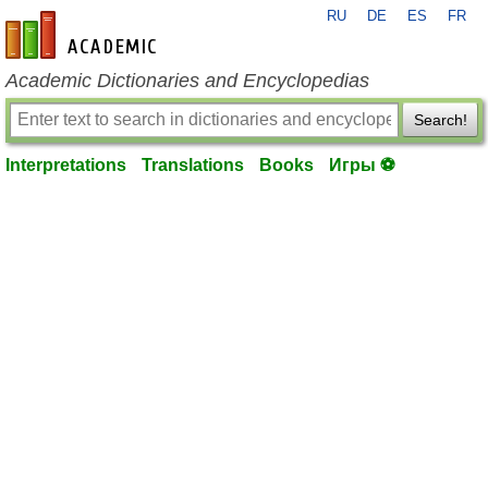
RU
DE
ES
FR
en-academic.com
Academic Dictionaries and Encyclopedias
Search!
Interpretations
Translations
Books
Игры ⚽