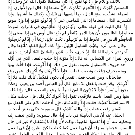
بالأَلف واللام فإِن ذالها تُفتح إِذا كان مستقبلاً كقول الله عزَّ وجل: إِذا
الشمسُ كُوِّرَتْ وإِذا النُّجوم انْكَدَرَتْ، لأَنَّ معناها إِذا. قال ابن الأَنباري: إِذا
السماء انشقَّت، بفتح الذال، وما أَشبهها أَي تَنْشَقُّ، وكذلك ما أَشبهها، وإِذا
انكسرت الذال فمعناها إذ التي للماضي غير أَنَّ إِذْ تُوقَع مَوْقع إِذا وإِذا موقع
إِذْ. قال الليث في قوله تعالى: ولَوْ تَرَى إِذ الظَّالِمُون في غَمَراتِ الموت؛
معناه إِذا الظالمون لأَن هذا الأمر مُنْتَظَر لم يَقَع؛ قال أَوس في إِذا بمعنى إِذْ:
الحافِظُو الناسِ في تَحُوطَ إِذا لم يُرْسِلُوا، تَحْتَ عائِذٍ، رُبَعا أَي إِذْ لم يُرْسِلُوا؛
وقال على أَثره: وهَبَّتِ الشامِلُ البَلِيلُ، وإِذْ باتَ كَمِيعُ الفَتاةِ مُلْتَفِعا وقال
آخر: ثم جَزاه اللهُ عَنَّا، إِذْ جَزى، جَنَّاتِ عَدْنٍ والعلالِيَّ العُلا أَراد: إِذا جَزَى.
وروى الفراء عن الكسائي أَنه قال: إِذاً منوّنة إِذا خَلت بالفعل الذي في أَوَّله
أَحد حروف الاستقبال نصبته، تقول من ذلك: إِذاً أَكْرِمَك، فإذا حُلْتَ بينها
وبينه بحرف رَفَعْتَ ونصبت فقلت: فإِذاً لا أُكْرِمُك ولا أُكْرِمَك، فمن رفع
فبالحائل، ومن نصب فعلى تقدير أَن يكون مُقدَّماً، كأَنك قلت فلا إِذاً
أُكْرِمَك، وقد خلت بالفعل بلا مانع. قال أَبو العباس أَحمد بن يحيى: وهكذا
يجوز أَن يُقرأَ: فإِذاً لا يُؤتُون الناسَ نَقِيراً، بالرفع والنصب، قال: وإِذا حُلت
بينها وبين الفعل باسم فارْفَعه، تقول إِذاً أَخُوك يُكْرِمُك، فإِن جعلت مكان
الاسم قسَماً نَصَبْتَ فقلت إِذاً والله تَنامَ، فإِن أَدخلت اللام على الفعل مع
القَسَم رفعت فقلت إِذاً واللهِ لَتَنْدَمُ، قال سيبويه: حكى بعض أَصحاب
الخليل عنه أَنْ هي العامِلةُ في باب إِذاً، قال سيبويه: والذي نذهب إِليه
ونحكيه عنه أَن إِذاً نَفسها الناصِبةُ، وذلك لأَن إِذاً لما يُسْتَقبل لا غير في حال
النصب، فجعلها بمنزلة أَنْ في العمل كما جُعلت لكنّ نظيرة إِنَّ في العمل
في الأَسماء، قال: وكلا القولين حَسَنٌ جَمِيل. وقال الزَّجاج: العامل عندي