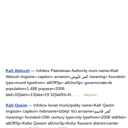
Kafr Abbush
— Infobox Palestinian Authority muni name=Kafr
Abbush imgsize= caption= arname=كفر عبّوش meaning= founded=
type=mund typefrom= altOffSp= altUnoSp= governorate=tk
population=1,488 popyear=2006
latd=32|latm=13|lats=19.32|latNS=N… …
Wikipedia
Kafr Qasim
— Infobox Israel municipality name=Kafr Qasim
imgsize= caption= hebname=כפר קאסם arname=كفر قاسم
meaning= founded=19th century type=city typefrom=2008 stdHeb=
altOffSp=Kafar Qasem altUnoSp=Kufur Kassem district=center