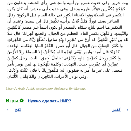
Lisan Al Arab. Arabic explanatory dictionary
.
Ibn Mansur
.
Игры ⚽
Нужно сделать НИР?
كفس
كفخ