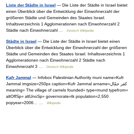
Liste der Städte in Israel
— Die Liste der Städte in Israel bietet
einen Überblick über die Entwicklung der Einwohnerzahl der
größeren Städte und Gemeinden des Staates Israel.
Inhaltsverzeichnis 1 Agglomerationen nach Einwohnerzahl 2
Städte nach Einwohnerzahl …
Deutsch Wikipedia
Städte in Israel
— Die Liste der Städte in Israel bietet einen
Überblick über die Entwicklung der Einwohnerzahl der größeren
Städte und Gemeinden des Staates Israel. Inhaltsverzeichnis 1
Agglomerationen nach Einwohnerzahl 2 Städte nach
Einwohnerzahl 3 …
Deutsch Wikipedia
Kafr Jammal
— Infobox Palestinian Authority muni name=Kufr
Jammal imgsize=250px caption=Kufr Jammal arname=كفر جمّال
meaning= The village of camels founded= type=mund typefrom=
altOffSp= altUnoSp= governorate=tk population=2,550
popyear=2006… …
Wikipedia