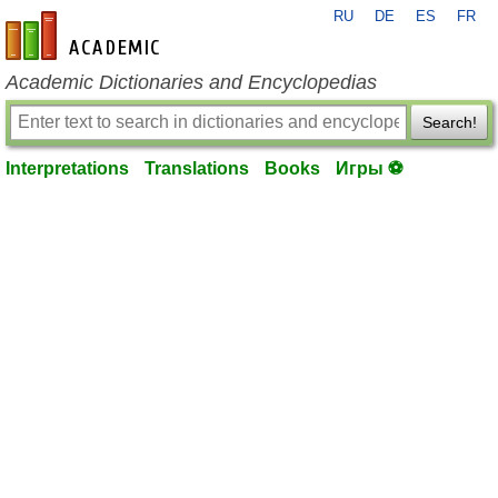
RU
DE
ES
FR
en-academic.com
Academic Dictionaries and Encyclopedias
Search!
Interpretations
Translations
Books
Игры ⚽