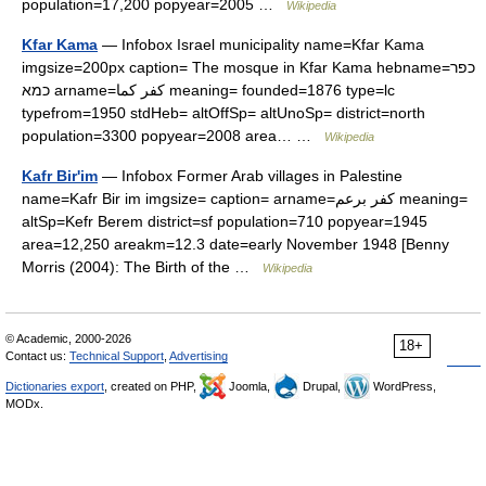
population=17,200 popyear=2005 …
Wikipedia
Kfar Kama
— Infobox Israel municipality name=Kfar Kama
imgsize=200px caption= The mosque in Kfar Kama hebname=כפר
כמא arname=كفر كما meaning= founded=1876 type=lc
typefrom=1950 stdHeb= altOffSp= altUnoSp= district=north
population=3300 popyear=2008 area… …
Wikipedia
Kafr Bir'im
— Infobox Former Arab villages in Palestine
name=Kafr Bir im imgsize= caption= arname=كفر برعم meaning=
altSp=Kefr Berem district=sf population=710 popyear=1945
area=12,250 areakm=12.3 date=early November 1948 [Benny
Morris (2004): The Birth of the …
Wikipedia
© Academic, 2000-2026
18+
Contact us:
Technical Support
,
Advertising
Dictionaries export
, created on PHP,
Joomla,
Drupal,
WordPress,
MODx.