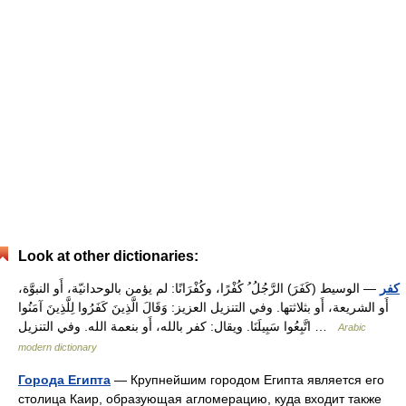
Look at other dictionaries:
كفر
— الوسيط (كَفَرَ) الرَّجُلُ ُ كُفْرًا، وكُفْرَانًا: لم يؤمن بالوحدانيّة، أَو النبوَّة،
أَو الشريعة، أَو بثلاثتها. وفي التنزيل العزيز: وَقَالَ الَّذِينَ كَفَرُوا لِلَّذِينَ آمَنُوا
اتَّبِعُوا سَبِيلَنَا. ويقال: كفر بالله، أَو بنعمة الله. وفي التنزيل …
Arabic
modern dictionary
Города Египта
— Крупнейшим городом Египта является его
столица Каир, образующая агломерацию, куда входит также