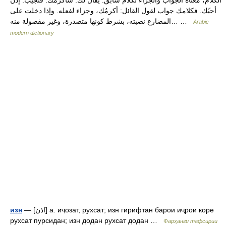
الكلام، معناه الجواب والجزاء لكلام سابق. يقال لك: سأكرمك. فتجيب: إذن
أحبّك. فكلامك جواب لقول القائل: أكرمُك، وجزاء لفعله. وإذا دخلت على
المضارع نصبته، بشرط كونها متصدرة، وغير مفصولة منه… …
Arabic
modern dictionary
— [اذن] а. иҷозат, рухсат; изн гирифтан барои иҷрои коре
изн
рухсат пурсидан; изн додан рухсат додан …
Фарҳанги тафсирии