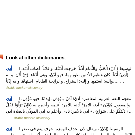
Look at other dictionaries:
— I الوسيط (أَذَنَ) الْحَبُّ والثُّمام أَذْناً: خرجت أَذَنَتُهُ. و فلاناً: أصاب أُذنَه.
أذن
(أَذِن) أَذَناً: كان عظيم الأذنين طويلهما، فهو آذَنُ، وهي أَذْناء. (ج) أُذْن. و له
وإليه: استمع. و إِليه: استراح. و لرائِحة الطعام: اشتهاهُ. و به إِذْناً،… …
Arabic modern dictionary
— I معجم اللغة العربية المعاصرة آذنَ/ آذنَ بـ يُؤذن، إيذانًا، فهو مُؤْذِن،
آذن
والمفعول مُؤْذَن • آذنه الأمرَ/ آذنه بالأمر: أعلمه وأخبره به {فَإِنْ تَوَلَّوْا فَقُلْ
ءَاذَنْتُكُمْ عَلَى سَوَاءٍ} . • آذن بالأمر: نادى وأعلم به آذن المؤذِّن بالصلاة آذن…
…
Arabic modern dictionary
— I الوسيط (إذَنْ)، ويقال: ذَن بحذف الهمزة: حرف يقع في صدر
إذن