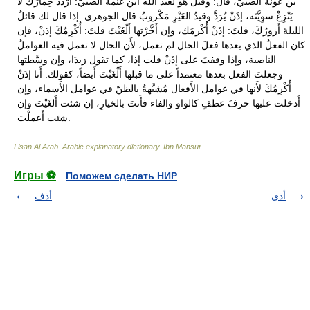
Lisan Al Arab. Arabic explanatory dictionary
.
Ibn Mansur
.
Игры ⚽
Поможем сделать НИР
أذي
أذف