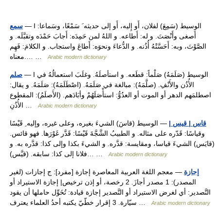
— I الوسيط (سَمِعَ) لفلان، أَو إِليه، أَو إلى حديثه َ سَمْعًا، وسَماعا:
سمع
أَصغى وأَنْصَتَ. و له: أَطاعه. و اللهُ لمن حَمِدَه: أَجابَ حَمْدَه وتقبَّلَه. و
الصَّوْتَ، وبه: أَحَسَّتْهُ أُذُنه. و الدُّعاءَ ونحوَه: أَطاعَ واستجاب. و الكلامَ: فَهِم
معناه.… …
Arabic modern dictionary
— I الوسيط (صَلَمَهُ) صَلْماً: قطَعه. و استأصلَهُ. وغلَبَ استعمالُهُ في
صلم
الأُذُن والأَنْفِ. (صلَّمَهُ): مبالغة في صَلَمَهُ. (اصْطَلَمَهُ): صَلَمَهُ. و يقال:
اصطلمَهم الدهر أو الموت أو العدُوُّ: استأْصَلَهُمْ وأبَادَهم. (الأَصلَمُ): المقطوع
الأُذُنِ …
Arabic modern dictionary
قاس | قيس |
— الوسيط (قاسَ) الشيءَ بغيره، وعلى غيره، وإليه ِ قَيْسًا
وقياسًا: قَدّره على مثاله. و الطبيبُ الشَّجَّةَ قَيْسًا: قَدَّر غَوْرَها. فهو قائس.
(قايَس) الشيءَ قياسا، ومقايسة: قدَّره. و الشيءَ بكذا وإلى كذا: قدَّره به. و
فلانا إلى كذا: سابقه. (قيَّس)… …
Arabic modern dictionary
إجازة
— معجم اللغة العربية المعاصرة إجازة [مفرد]: ج إجازات (لغير
المصدر): 1 مصدر أجازَ. 2 رخصة، أو إذن ترخيص| إجازة الاستيراد أو
التَّصدير: أي لغرض الاستيراد أو التَّصدير إجازة قيادة: تُخَوِّل حاملها أن يقود
سيّارة. 3 إقرار خطّيّ يكتبه أحدُ العلماء يعترف …
Arabic modern dictionary