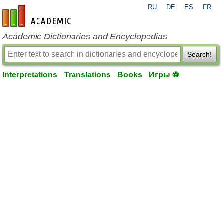
RU
DE
ES
FR
en-academic.com
Academic Dictionaries and Encyclopedias
Search!
Interpretations
Translations
Books
Игры ⚽