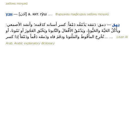
забони тоҷикӣ
— [اذن] а. кит. гӯш …
узн
Фарҳанги тафсирии забони тоҷикӣ
دمق
— دمق: دَمَقه يَدْمُقُه دَمْقاً: كسر أسنانه كدَقَمه؛ وأنشد الأصمعي:
ويأْكُلُ الحَيَّةَ والحَيُّوتا، ويَدْمُقُ الأَقْفالَ والتَّابوتا ويَخْنُق العَجُوزَ أو تَمُوتا، أو
تُخْرِجَ المأْقُوطَ والمَلْتوتا ودقَمَ فاه ودَمقَه دَقْماً ودَمْقاً إذا كسر… …
Lisan Al
Arab. Arabic explanatory dictionary