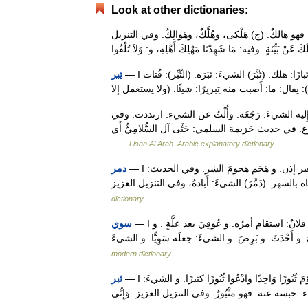
Look at other dictionaries:
ات. فهو هالكٌ. (ج) هَلْكى، وهُلَّكٌ، وهَوالِكُ. وفي التنزيل
— I الوسيط (تَبَرَ) الشيءُ ُ تَبْرًا: هلك. و الشيءَ: أَهلكه: و كسره. (تَبِرَ) َ تَبَرًا، وتَبارًا: هلك. (تَبَّرَ) الشيءَ: تَبَرَه. (التِّبْر): فُتات
تبر
َل إِليه الشيءَ: رَجَعَه. وأُلْتُ عن الشيء: ارتددت. وفي
. في حديث خزيمة السلمي: حَتَّى آل السُّلامِيُّ أَي
…
Lisan Al Arab. Arabic explanatory dictionary
— I الوسيط (دَمَرَ) فلانٌ دُمُوراً، دَماراً: هلك. فهو دامِرٌ.ـ و عليهم دُمُوراً: دخل بغير إذن. و هَجَم هجومَ الشر. وفي الحديث:
دمر
dictionary
— I الوسيط (سَوِيَ) الرَّجُلُ َ سِوًى: استقام أمْرُه. (أَسْوَى): استقام واعتدلَ. و فلانٌ: استقام أمرُه. و عُوفِيَ بعد علَّةٍ . و
سوي
modern dictionary
— I الوسيط (ثَبَرَ) فلانٌ ُ ثَبْرًا، وثُبُورًا: هلك. وفي التنزيل العزيز: لاَ تَدْعُوا الْيَوْمَ ثُبُورًا وَاحِدًا وادْعُوا ثُبُورًا كثيرًا. و الشيءَ:
ثبر