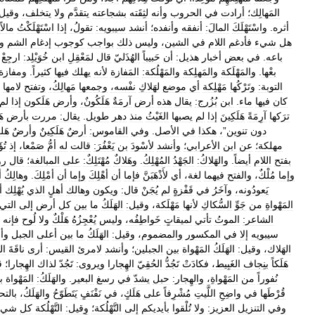
المَهالِك؛
أرادت
في
الحروب
وأنه
لثِقَته
بشجاعته
يتقدَّم
ولا
يتخلف،
وقيل:
أثره
.
واسْتَهْلَكَ
المالَ:
أنفقه
وأنفده؛
أنشد
سيبويه:
تقولُ،
إذا
اسْتَهْلَكْتُ
مالاً
هل
شيء
فأدغم
اللام
في
الشين،
وليس
ذلك
بواجب
كوجوب
إدغام
الشم
و
باعه
.
في
بعض
أخبار
هذيل:
أن
حَبيباً
الهُذَليّ
قال
لمَعْقِلِ
ابن
خُوَيْلِد:
ارجِعْ
بعْها
.
والمَهْلَكة
والمَهلِكة
والمَهْلُكة:
المَفازة
لأنه
يهلك
فيها
كثيراً
.
ومفازة
التوبة:
وتَرْكُها
مَهْلِكة
أي
موضع
لهَلاكِ
نفْسه،
وجمعها
مَهالِكُ،
وتفتح
لامها
كان
فيها
ماء
.
ابن
بُزُرج:
يقال
هذه
أرض
آرمَةٌ
هَلَكُونٌ،
وأرض
هَلَكون
إذا
لم
ترَكها
آرِمَةً
هَلَكِينَ
إذا
لم
يصبها
الغَيْثُ
منذ
دهر
طويل
.
يقال:
مررت
بأرض
هَ
دون
تنوين
”
،
هكذا
في
الأصل
.
وفي
القاموس:
أرضٌ
هَلَكِينٌ
وأرضٌ
هَل
مهلكة؛
عن
ابن
الأعرابي؛
وأنشد
لأسْودَ
بن
يَعْفُرَ:
قالت
له
أمُّ
صَمْعا،
إذ
تُؤ
بفتح
اللام
أيضاً
.
والهَلاكُ:
الجَهْدُ
المُهْلِكُ
.
وهَلاكٌ
مُهْتَلِكٌ:
على
المبالغة؛
قال
رؤ
وإما
مُلْكٌ،
والفتح
فيهما
لغة،
أي
لأَذْهَبَنَّ
فإما
أن
أهْلِكَ
وإما
أن
أمْلِكَ
.
وهالِكُ
أ
يَعودُونه،
وآخَرُ
في
قَفْزةٍ
لم
يُجَنْ
قال:
ويكون
وهالك
أهلٍ
الذي
يُهْلِك
أ
المَهْواةِ
من
جَوِّ
السُّكاكِ
لأنها
مَهْلَكة،
وقيل:
الهَلَكُ
ما
بين
كل
أرض
إلى
التي
الشاعر:
الموتُ
تأتي
لميقاتٍ
خَواطِفُه،
وليس
يُعْجِزُهُ
هَلْكٌ
ولا
لُوح
فإنه
سيبويه
إلا
في
المكسور
والمضموم،
وقيل:
الهَلَكُ
ما
بين
أعلى
الجبل
وأ
الهَلاك،
وقيل:
الهَلَكُ
المَهْواة
بين
الجبلين؛
وأنشد
لامرئ
القيس:
أرى
ناقَةَ
ال
هَلَكاً
بنِجاف
الغَبِيط،
فكادَتْ
تَجُدُّ
الحُقِيّ
الهِجارا
ويروى:
تَجُدّ
لذاك
الهِجارا؛
ق
نُفوراً
من
المَهْواةِ،
والهِجار:
حبل
يشدّ
في
رسغ
البعير
.
والهَلَكُ:
المَهْواة
ب
قُرْطَها
في
واضِحِ
اللَّيتِ
مُشْرِفاً
على
هَلَكٍ،
في
نَفْنَفٍ
يَتَطَوّحُ
والهَلَكُ،
بالتح
وفي
التنزيل
العزيز:
ولا
تُلْقوا
بأيديكم
إلى
التَّهْلُكة؛
وقيل:
التَّهْلُكة
كل
شيء