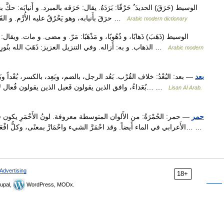
حرَقَ بأَنيابه، وهو يَحْرُقُ عليه الأُرَّم. و القَصّارُ الثوبَ: أَثَّرَ فيه بالدَّقِّ. و النارُ الشيءَ: أَثَّرَتْ فيه …
Arabic modern dictionary
الذهاب. و به: أَزاله. وفي التنزيل العزيز: ذَهَبَ الله بنُورِهِمْ وَتَرَكَهُمْ في ظُلُمَاتٍ لا يُبْصِرُونَ. ويقال: ذَهَبَتْ له …
Arabic modern
بعد
— بعد: البُعْدُ: خلاف القُرْب. بَعُد الرجل، بالضم، وبَعِد، بالكسر، بُعْداً وب
بُعَداءُ، وافق الذين يقولون فَعيل الذين يقولون فُعال لأَنهما أُختان، وقد قيل بُعُدٌ؛ وينشد قول النابغة: فتِلْكَ… …
Lisan Al Arab.
حمر
— حمر: الحُمْرَةُ: من الأَلوان المتوسطة معروفة. لونُ الأَحْمَرِ يكو
الأَعرابي في الماء أَيضاً. وقد احْمَرَّ الشيء واحْمَارَّ بمعنًى، وكلُّ افْعَلَّ من هذا الضرب فمحذوف من افْعَالَّ، وافْعَلْ فيه… …
Advertising
18+
upal,
WordPress, MODx.