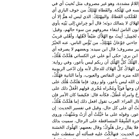
للامُ
مشددة،
وهو
غير
مصروف
مثل
تُخيبَ
أي
في
فسه
في
تَهْلُكة
.
والقَطاة
تَهْتَلِكُ
من
خوف
البازي
أي
اهْتَلَكتِ
القَطاةُ
.
والمِهْتَلِكُ:
الذي
ليس
له
همٌّ
إلا
أن
لهَلاكِ
لا
يتمالك
دونَه؛
قال
أبو
خِراشٍ:إلى
بَيْتِه
يأوي
تابون
الناسَ
ابتغاء
معروفهم
من
سوء
حالهم،
وقيل:
لجَمِيل:
أبِيتُ
مع
الهُلاّكِ
ضَيْفاً
لأهْلِها،
وأهْلي
قريبٌ
جاءني
جَوْعانُ
مُهْتَلِكٌ،
من
بُؤَّس
الناس،
عنه
الخيْرُ
ير
مصروف؛
قال
ابن
سيده:
وبعضهم
لا
يصرفه
أي
ابن
بري:
حكى
أبو
علي
عن
الكسائي
هَلَكَتْ
هُلُكُ،
الهُلْكُ
كلُّ
الهُلْكِ
أن
ربكم
ليس
بأعور،
وفي
رواية:
ى
الهَلاكُ
كلُّ
الهَلاك
للدجال
لأنه
وإن
ادّعى
الربوبية
الله
منزه
عن
النقائص
والعيوب،
وأما
الثانية
فهُلَّكٌ،
ن
الله
ليس
بأعور،
ولو
روي:
فإما
هَلَكَتْ
هُلُك
على
ان
وجهاً
قويّاً
ومُجْراه
مُجْرى
قولهم
افْعَلْ
ذلك
على
حٌ
وامرأة
عُطُلٌ،
فكأنه
قال:
فكيفما
كان
الأمر
فإن
ال
الفراء:
العرب
تقول
افعل
ذلك
إما
هَلَكَتْ
هُلُكُ،
لَتْ
أي
على
كل
حال،
وقيل
في
تفسير
الحديث:
إن
عور،
وقوله
على
ما
خَيَّلَتْ
أي
أرَتْ
وشَبَّهَتْ،
وروى
جرة
الشَّبِقَةُ
المتساقطة
على
الرجال،
سميت
بذلك
فلا
يقال
رجل
هَلُوكٌ؛
وقال
بعضهم:
الهَلُوك
الحَسَنة
ي
الحديث:
فتهالَكْتُ
عليه
فسألته
أي
سقطت
عليه