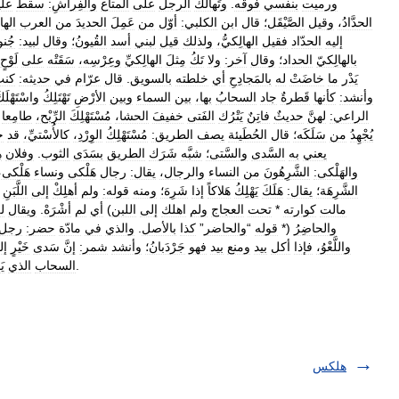
ورميت
بنفسي
فوقه
.
وتَهالك
الرجلُ
على
المتاع
والفِراشِ:
سقط
علي
الحدَّادُ،
وقيل
الصَّيْقَل؛
قال
ابن
الكلبي:
أوّل
من
عَمِلَ
الحديدَ
من
العرب
الها
إليه
الحدّاد
فقيل
الهالِكيُّ،
ولذلك
قيل
لبني
أسد
القُيونُ؛
وقال
لبيد:
جُنو
بالهالِكيّ
الحداد؛
وقال
آخر:
ولا
تَكُ
مِثلَ
الهالِكيِّ
وعِرْسِه،
سَقَتْه
على
لَوْحٍ
يَدْر
ما
خاضَتْ
له
بالمَجادِحِ
أي
خلطته
بالسويق
.
قال
عرّام
في
حديثه:
كنت
وأنشد:
كأنها
قَطرةٌ
جاد
السحابُ
بها،
بين
السماء
وبين
الأرْضِ
تَهْتَلِكُ
واسْتَهْلَك
الراعي:
لهنَّ
حديثٌ
فاتِنٌ
يَتْرُك
الفَتى
خفيفَ
الحشا،
مُسْتَهْلِكَ
الرِّبْح،
طامِعا
يُجْهِدُ
من
سَلَكَه؛
قال
الحُطَيئة
يصف
الطريق:
مُسْتَهْلِكُ
الوِرْدِ،
كالأُسْتيِّ،
قد
ج
يعني
به
السَّدى
والسَّتى؛
شبَّه
شَرَك
الطريق
بسَدَى
الثوب
.
وفلان
ه
والهَلْكى:
الشَّرِهُونَ
من
النساء
والرجال،
يقال:
رجال
هَلْكى
ونساء
هَلْكى،
الشَّرِهَة؛
يقال:
هَلَكَ
يَهْلِكُ
هَلاكاً
إذا
شَرِهَ؛
ومنه
قوله:
ولم
أهلِكْ
إلى
اللَّبَنِ
*
مالت
كوارته
*
تحت
العجاج
ولم
اهلك
إلى
اللبن
)
أي
لم
أشْرَهْ
.
ويقال
لل
والحاضِرُ
(*
قوله
“
والحاضر
”
كذا
بالأصل
.
والذي
في
مادّة
حضر:
رجل
واللَّعْوُ،
فإذا
أكل
بيد
ومنع
بيد
فهو
جَرْدَبانُ؛
وأنشد
شمر:
إنَّ
سَدى
خَيْرٍ
إل
.
السحاب
الذي
ي
هلكس