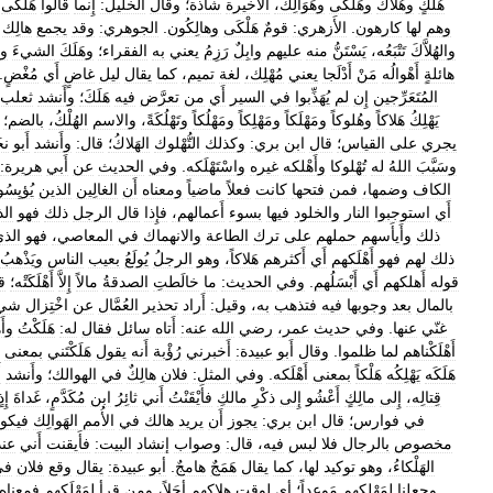
هُلَّكٍ
وهُلاَّك
وهَلْكَى
وهَوَالِكَ،
الأَخيرة
شاذة؛
وقال
الخليل:
إِنما
قالوا
هَلْكَى
وهم
لها
كارهون
.
الأَزهري:
قومٌ
هَلْكَى
وهالِكُون
.
الجوهري:
وقد
يجمع
هالِك
والهُلاَّكَ
تَتْبَعُه،
يَسْتَنُّ
منه
عليهم
وابِلٌ
رَزِمُ
يعني
به
الفقراء؛
وهَلَكَ
الشيءَ
وه
هائلةٍ
أَهْوالُه
مَنْ
أَدْلَجا
يعني
مُهْلِك،
لغة
تميم،
كما
يقال
ليل
غاضٍ
أَي
مُغْضٍ
.
المُتَعَرِّجين
إِن
لم
يُهَذِّبوا
في
السير
أَي
من
تعرَّض
فيه
هَلَكَ؛
وأَنشد
ثعلب:
يَهْلِكُ
هَلاكاً
وهُلوكاً
ومَهْلَكاً
ومَهْلِكاً
ومَهْلُكاً
وتَهْلُكَةً،
والاسم
الهُلْكُ،
بالضم؛
يجري
على
القياس؛
قال
ابن
بري:
وكذلك
التُّهْلوك
الهَلاكُ؛
قال:
وأَنشد
أَبو
نخ
وسَبَّبَ
اللهُ
له
تُهْلوكا
وأَهْلكه
غيره
واسْتَهْلَكه
.
وفي
الحديث
عن
أَبي
هريرة:
الكاف
وضمها،
فمن
فتحها
كانت
فعلاً
ماضياً
ومعناه
أَن
الغالِين
الذين
يُؤيِسُ
أَي
استوجبوا
النار
والخلود
فيها
بسوء
أَعمالهم،
فإِذا
قال
الرجل
ذلك
فهو
ال
ذلك
وأَيأَسهم
حملهم
على
ترك
الطاعة
والانهماك
في
المعاصي،
فهو
الذ
ذلك
لهم
فهو
أَهْلَكهم
أَي
أَكثرهم
هَلاكاً،
وهو
الرجلُ
يُولَعُ
بعيب
الناس
ويَذْهبُ
قوله
أَهلكهم
أَي
أَبْسَلُهم
.
وفي
الحديث:
ما
خالَطتِ
الصدقةُ
مالاً
إِلاَّ
أَهْلَكَتْه؛
ق
بالمال
بعد
وجوبها
فيه
فتذهب
به،
وقيل:
أَراد
تحذير
العُمَّال
عن
اخْتِزال
شي
غنّي
عنها
.
وفي
حديث
عمر،
رضي
الله
عنه:
أَتاه
سائل
فقال
له:
هَلَكْتُ
وأَ
أَهْلَكْناهم
لما
ظلموا
.
وقال
أَبو
عبيدة:
أَخبرني
رُؤْبة
أَنه
يقول
هَلَكْتَني
بمعنى
هَلَكَه
يَهْلِكُه
هَلْكاً
بمعنى
أَهْلَكه
.
وفي
المثل:
فلان
هالِكٌ
في
الهوالك؛
وأَنشد
أ
قِتالِه،
إِلى
مالِكٍ
أَعْشُو
إِلى
ذكْرِ
مالكِ
فأَيْقَنْتُ
أَني
ثائِرُ
ابن
مُكَدَّمٍ،
غَداةَ
إِذ
في
فوارس؛
قال
ابن
بري:
يجوز
أَن
يريد
هالك
في
الأُمم
الهَوالِك
فيكو
مخصوص
بالرجال
فلا
لبس
فيه،
قال:
وصواب
إنشاد
البيت:
فأَيقنت
أَني
عند
الهَلْكاءُ،
وهو
توكيد
لها،
كما
يقال
هَمَجٌ
هامجٌ
.
أبو
عبيدة:
يقال
وقع
فلان
في
وجعلنا
لمَهْلِكهِم
مَوعِداً؛
أي
لوقت
هِلاكِهم
أجَلاً،
ومن
قرأ
لمَهْلَكِهم
فمعناه