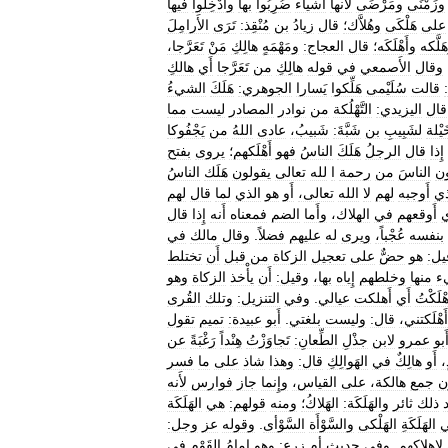
وزَمْنَى
ومَرْضَى
لأَنها
أَشياء
ضُرِبُوا
بها
وأُدْخِلوا
فيها
على
هَلْكَى
وهُلاَّك؛
قال
زيادُ
بن
مُنْقِذ:
تَرَى
الأَرامِلَ
َلَّكه
وأَهْلَكَه؛
قال
العجاج:
ومَهْمَهٍ
هالِكِ
مَنْ
تَعَرَّجا،
وقال
الأَصمعي
في
قوله
هالِكِ
من
تَعَرَّجا
أَي
هالكِ
قالت
سُلَيْمى
هَلِّكوا
يَسارا
الجوهري:
هَلَكَ
الشيءُ
قال
اليزيدي:
التَّهْلُكة
من
نوادر
المصادر
ليست
مما
َيْلة
لشَبِيبِ
بن
شَبَّةَ:
شَبيبُ،
عادى
اللهُ
من
يَجْفُوكا
إِذا
قال
الرجلُ
هَلَكَ
الناسُ
فهو
أَهْلَكهم؛
يروى
بفتح
ون
الناسَ
من
رحمة
ا
لله
تعالى
يقولون
هَلَك
الناسُ
ذي
أَوجبه
لهم
لا
الله
تعالى،
أَو
هو
الذي
لما
قال
لهم
ي
أَوقعهم
في
الهلاك،
وأَما
الضم
فمعناه
أَنه
إِذا
قال
بنفسه
عُجْباً،
ويرى
له
عليهم
فضلاً
.
وقال
مالك
في
يل:
هو
حضٌّ
على
تعجيل
الزكاة
من
قبل
أَن
تختلط
ء
منها
وخلطهم
إِياه
بها،
وقيل:
أَن
يأْخذ
الزكاة
وهو
هْلَكْتُ
أَي
أَهلكت
عيالي
.
وفي
التنزيل:
وتلك
القُرى
أَهْلَكتني،
قال:
وليست
بلغتي
.
أَبو
عبيدة:
تميم
تقول
َبو
عمرو
لابن
جذْلِ
الطِّعانِ:
تَجاوَزْتُ
هِنْداً
رَغْبَةً
عن
ٍ،
أَو
هالِكٌ
في
الهَوالِكِ
قال:
وهذا
شاذ
على
ما
فسر
ن
جمع
هالكة،
على
القياس،
وإِنما
جاز
فوارس
لأَنه
ذلك
ثائر
والهَلَكَة:
الهَلاكُ؛
ومنه
قولهم:
هي
الهَلَكَة
الهَلَكَةِ
الهَلْكى
والسَّوْأَة
السَّوْأى
.
وقوله
عز
وجل:
لإهلاكهم
.
وفي
حديث
أم
زرع:
وهو
إمامُ
القَوْم
في