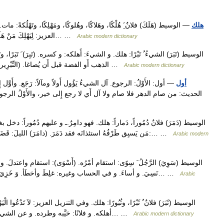
هلك
— الوسيط (هَلَكَ) فلانٌ َِ هُلْكًا، وهَلاكًا، وهُلوكًا، ومَهْلِكًا، وتَهْلُكةً: م
العزيز: لِيَهْلِكَ مَنْ هَلَكَ عَنْ بَيِّنَةٍ. وفيه: مَا شَهِدْنَا مَهْلِكَ أَهْلِهِ، و: وَلاَ تُلْقُوا… …
Arabic modern dictionary
الذهب أَو الفضة قبل أَن يُصاغا. (التِّبْرِير): يقال: ما: أَصبت منه تِبريرًا: شيئًا. (ولا يستعمل إلا …
Arabic modern dictionary
أول
— أول: الأَوْلُ: الرجوع. آل الشيءُ يَؤُول أَولاً ومآلاً: رَجَع. وأَوّ
الحديث: من صام الدهر فلا صام ولا آل أَي لا رجع إِلى خير، والأَوْلُ الرجوع
مَن يَسبِق طَرْفُهُ استئذانَه فقد دَمَرَ. (دامَرَ) الليلَ: قَضَاه بالسهر. (دَمَّرَ) الشيءَ: أَبادهُ، وفي التنزيل العزيز:… …
Arabic modern
نَسِيَ. و أساءَ. و في الحساب وغيره: غلِطَ وأخطَأ. وَ خَزِيَ. و أَحْدَثَ. و بَرِصَ. و الشيءَ: جعلَه سَوِيًّا. و الشيءَ… …
Arabic
أهلكه. و فلانًا: خيَّبه وطرده. و عن الشيء: حبسه عنه. فهو مثْبُورٌ. وفي التنزيل العزيز: وَإِنِّي… …
Arabic modern dictionary