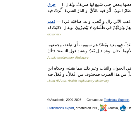
— I الوسيط (حَرَقَ) الحديدَ ُ حَرْقًا: بَرَدَهُ. يقال: حَرَقه بالمبرد. و أَنيابَه: حكَّ بعضها ببعض حتى سُمِع لها صَرِيفٌ. ويُقال:
حرق
— I الوسيط (ذَهَبَ) ذَهابًا، و ذُهُوبًا، و مَذْهَبًا: مَرّ. و مضى. و مات. ويقال: ذهب الأثر: زال وامَّحى. و به: صَاحَبَه في
ذهب
dictionary
َعَداً، فهو بعيد وبُعادٌ؛ هم سيبويه، أَي تباعد، وجمعهما
Arabic explanatory dictionary
ن في الحيوان والثياب وغير ذلك مما يقبله، وحكاه ابن
Lisan Al Arab. Arabic explanatory dictionary
© Academic, 2000-2026
Contact us:
Technical Support
,
Dictionaries export
, created on PHP,
Joomla,
Dr