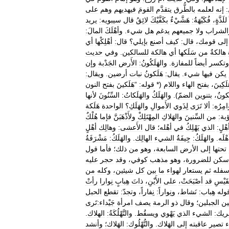
إنه
لعلمه
بالطُّرق
يتقدَّم
القومَ
فيهديهم
وهم
على
للَذَّةٍ،
فُكَيْهَةُ:
هَشَّيْءٌ
بكَفَّيْكَ
لائِقُ
قال
سيبويه:
يريد
الشراب
ولا
جميعهم
يدغم
هل
شيء
.
وأهْلَكَ
المالَ:
إلى
قومك،
قال:
كيف
أصنع
بإيلي؟
قال:
أهْلِكْها
أي
هالكةٌ
من
سَلَكها
أي
هالكة
للسالكين
.
وفي
حديث
وتكسر
أيضاً
للمفازة
.
والهَلَكُونُ:
الأَرض
الجَدْبة
وإن
يكن
فيها
شيء
.
يقال:
هَلَكونُ
نبات
أرضين
.
ويقال:
لَكِينَ،
بفتح
الهاء
واللام
(*
قوله:
“
هَلَكينَ
بفتح
النون
كونٌ،
بتنوين
الضمّ
).
والهَلَكُ
والهَلَكاتُ:
السِّنُونَ
لأنها
َامِرُه:
ألا
تَرَى
لِذَوي
الأَموالِ
والهَلَكِ؟
الواحدة
هَلَكة
بة:
من
السِّنينَ
والهَلاكِ
المِهْتَلِكْ
ولأَذْهَبَنَّ
فإما
هُلْكٌ
هْلٍ:
الذي
يَهْلِكُ
في
أهْله؛
قال
الأَعشى:
وهالِك
أهْلٍ
هْلَه
.
والهَلَكُ:
جِيفَةُ
الشيء
الهالِك
.
والهَلَكُ:
مَشْرَفَةُ
تحتها
إلى
الأرض
السابعة،
وهو
من
ذلك؛
فأما
قول
سكن
للضرورة،
وهو
مذهب
كوفي،
وقد
حجر
عليه
سفله
ثم
يستعار
لهواء
ما
بين
كل
شيئين،
وكله
من
قَيْسِ
قد
أصْبَحَتْ،
على
الأَيْنِ،
ذاتَ
هِبابٍ
نِوارا
رأتْ
وله
هِباب:
نَشاط،
ونِواراً:
نِفاراً،
وتجدّ:
تقطع
الحبل
ين
الجبلين؛
وقال
ذو
الرمة
يصف
امرأة
جَيْداء:تَرى
ريك:
الشيء
الذي
يَهْوي
ويسقُط
.
والتَّهْلُكَةُ:
الهلاك
.
تصير
عاقبته
إلى
الهَلاك
.
والتُّهْلُوك:
الهَلاك؛
وأنشد