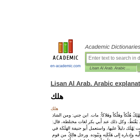
Academic Dictionarie
en-academic.com
Lisan Al Arab. Arabic explanatory dictionary
Lisan Al Arab. Arabic explana
هلك
هلك
َهْلِكُ
هُلْكاً
وهَلْكاً
وهَلاكاً:
مات
.
ابن
جني:
ومن
الشاذ
يَقْنَطُ،
وكل
ذلك
عند
أَبي
بكر
لغات
مختلطة،
قال:
ت
يَهْلَك
دليلاً
عليها،
واستعمل
أَبو
حنيفة
الهَلَكَة
في
لِّيه
وإِدباره
إِلى
هَلَكَتِه
وبَيُوده
.
ورجل
هالِكٌ
من
قوم