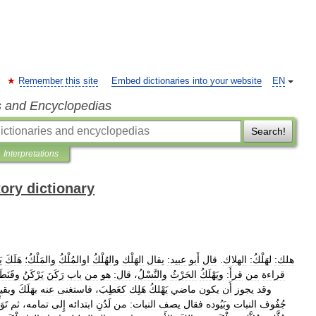
Remember this site
Embed dictionaries into your website
EN
s and Encyclopedias
Search!
Interpretations
tory dictionary
هلك:
لهَلْكُ:
الهلاك
.
قال
أَبو
عبيد:
يقال
الهَلْك
والهُلْكُ
اوالمُلْكُ
والمَلْكُ؛
هَلَكَ
ي
قراءة
من
قرأَ:
ويَهْلَكُ
الحَرْثُ
والنَّسْلُ،
قال:
هو
من
باب
رَكَنَ
يَرْكَنُ
وقَنَطَ
وقد
يجوز
أَن
يكون
ماضي
يَهْلكُ
هَلِك
كعَطِبَ،
فاستغنى
عنه
بهَلَكَ
وبقي
جُفُوف
النبات
وبَيُوده
فقال
يصف
النبات:
من
لَدُنِ
ابتدائه
إِلى
تمامه،
ثم
تَوَ