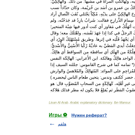
ه،
وتَهالَكَتِ
المرأةُ
في
مشيها:
من
ذلك
.
والهالِكِيُّ:
لكُ
بن
عمرو
بن
أسَد
بن
خُزيْمة،
وكان
حدّاداً
نسب
حَ
الهالِكِيِّ
على
يدَيْهِ،
مُكِبّاً
يَجْتَلي
نُقَبَ
النِّصالِ
أراد
سِمامَ
الذَّرارِحِ
فقالت:
شَرابٌ
بارِدٌ
قد
جَدَحْتُه،
ولم
أتَهَلَّكُ
في
مَفاوز
أي
كنت
أدور
فيها
شِبْهَ
المتحير؛
َ
الرجلُ
في
كذا
إذا
جَهَدَ
نَفْسَه،
واهْتَلَكَ
معه؛
وقال
أي
يَجْهَدُ
قَلْبَه
في
إثرها
.
وطريق
مُسْتَهْلِكُ
الوِرْد
أي
عَلَتْ
أيدي
المَطيِّ
به
عاديَّةً
رُكُبا
الأُسْتِيُّ
والأُسْديُّ:
ِلْكَةٌ
من
الهِلَكِ
أي
ساقطة
من
السواقط
أي
هالِكٌ
.
الواحد
هالِكٌ
وهالكة
.
ابن
الأَعرابي:
الهالِكَة
النفس
(
تمامه
كما
في
شرح
القاموس:
جللته
السيف
إذا
مُزاحِمِ
على
الموائد:
المُتَهالِكُ
والمُلاهسُ
والوارش
حضر
ككتف
وندس:
يتحين
طعام
الناس
ليحضره
.)
ى
غيرِ
أهْلِه،
كَهالِكَةٍ
من
السحابِ
المُصَوِّبِ
قال:
هو
َصُوبُ
المَطَر
ثم
يُقلِعُ
فلا
يكون
له
مطر
فذلك
هَلاكه
Lisan
Al
Arab
.
Arabic
explanatory
dictionary
.
Ibn
Mansur
.
Игры ⚽
Нужен реферат?
هلقم