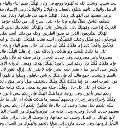
بيت
شَبيبٍ:
وسَبَّبَ
الله
له
تُهْلوكا
ووقع
في
وادي
تُهْلِّكَ،
بضم
التاء
والهاء
وا
الباطل
والهلاك
كأنهم
سَمَّوْه
بالفعل
.
والاهْتِلاكُ
والانْهِلاكُ:
رمي
الإنسان
بن
ترمي
بنفسها
في
المَهالك
.
ويقال:
تَهْتَلِكُ
تجتهد
في
طيرانها،
ويقال
منه:
يَتَضَيَّفه
الناسُ،
يَظَلُّ
نهارَه
فإذا
جاء
الليل
أسرعَ
إلى
من
يَكْفُله
خَوْفَ
ا
الغريبُ
إذا
شَتا،
ومُهتَلِكٌ
بالي
الدَّريسَيْنِ
عائِلُ
والهُلاّكُ:
الصَّعاليك
الذين
يَنْ
الهُلاّك
المُنْتَجِعون
الذين
قد
ضلوا
الطريق،
وكله
من
ذلك؛
أنشد
ثعلب
مُوسِعُون
ذوو
فَضْلِ
وكذلك
المُتَهَلِّكُون؛
أنشد
ثعلب
للمُتَنَخِّل
الهُذَليّ:
لو
أنه
مَحْجُوزُ
وافْعَلْ
ذلك
إما
هَلَكَتْ
هُلُكُ
أي
على
كل
حال،
بضم
الهاء
واللام
غ
على
ما
خَيَّلَتْ
نَفْسُك
ولو
هَلَكْتَ،
والعامَّة
تقول:
إن
هَلَكَ
الهُلُكُ؛
قال
مصروفاً
وغير
مصروف
.
وفي
حديث
الدجال:
وذكر
صفته
ثم
قال:
ولكن
فإما
هَلَكَتْ
هُلَّكُ
فإن
ربكم
ليس
بأعور؛
الهُلْكُ
الهَلاك،
ومعنى
الرواية
الأول
ولَبَّس
على
الناس
بما
لا
يقدر
عليه
الشر،
فإنه
لا
يقدر
على
إزالة
العَور
لأن
بالضم
والتشديد،
جمع
هالك
أي
فإن
هَلَكَ
به
ناس
جاهلون
وضلُّوا
فاعلموا
أ
قول
العرب
افعل
كذا
إما
هَلَكَتْ
هُلَّكُ
وهُلُكٌ
بالتخفيف
منوَّناً
وغير
منوّن،
لك
ما
خَيَّلَتْ
أي
على
كل
حال
.
وهُلُكٌ:
صفة
مفردة
بمعنى
هالكة
كناقة
سُرُ
ربكم
ليس
بأعور،
وفي
رواية:
فإما
هَلَكَ
الهُلُكُ
فإن
ربكم
ليس
بأعور
.
ق
وهُلُكٌ
بإجراءٍ
وغير
إجراء،
وبعضهم
يُضيفه
إما
هَلَكتْ
هُلُكُه
أي
على
ما
خَيَّ
شَبَّه
عليكم
بكل
معنىً
وعلى
كل
حال
فلا
يُشَبِّهَنَّ
عليكم
أنَّ
ربكم
ليس
بأ
بعضهم
حديث
الدجال
وخزيه
وبيان
كذبه
في
عوره
.
والهَلُوك
من
النساء:
الفا
لأنها
تَتهالك
أي
تَتَمايل
وتنثني
عند
جماعها،
ولا
يوصف
الرجل
الزاني
بذلك
التَّبَعُّلِ
لزوجها
.
وفي
حديث
مازِنٍ:
إني
مُولَعٌ
بالخمر
والهَلُوكِ
من
النساء
.
وف