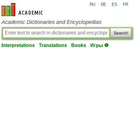
RU
DE
ES
FR
en-academic.com
Academic Dictionaries and Encyclopedias
Search!
Interpretations
Translations
Books
Игры ⚽