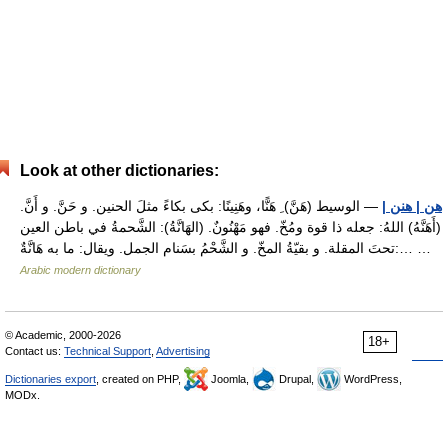
Look at other dictionaries:
هن | هنن |
— الوسيط (هَنَّ) ِ هَنًّا، وهَنِينًا: بكى بكاءً مثلَ الحنين. و حَنَّ. و أَنَّ.
(أَهَنَّهُ) اللهُ: جعله ذا قوة ومُخّ. فهو مَهْنُونٌ. (الهَانَّةُ): الشَّحمةُ في باطن العين
تحتَ المقلة. و بقيّةُ المخّ. و الشَّحْمُ بسَنام الجمل. ويقال: ما به هَانَّةٌ:… …
Arabic modern dictionary
© Academic, 2000-2026
18+
Contact us:
Technical Support
,
Advertising
Dictionaries export
, created on PHP,
Joomla,
Drupal,
WordPress,
MODx.