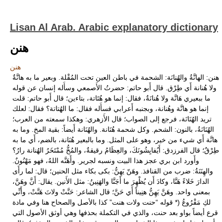
Lisan Al Arab. Arabic explanatory dictionary
هنن
هنن
هنن: الهانَّةُ والهُنانَة: الشحمة في باطن العين تحت المُقْلة. وبعير ما به هانَّةٌ
ولا هُنانة أَي طِرْق. قال أَبو حاتم: حضرتُ الأَصمعي وسأَله إنسان عن قوله
ما ببعيري هَانَّة ولا هُنانَةٌ، فقال: إنما هو هُتَاتة، بتاءين؛ قال أَبو حاتم: قلت
إنما هو هانَّة وهُنانة، وبجنبه أَعرابي فسأَله فقال: ما الهُتاتة؟ فقال: لعلك
تريد الهُنَانَة، فرجع إلى الصواب؛ قال الأَزهري: وهكذا سمعته من العرب؛
الهُنَانَةُ، بالنون: الشحم. وكل شحمة هُنَانة. والهُنَانة أَيضاً: بقية المخ. وما به
هانَّة أَي شيء من خير، وهو على المثل. وما بالبعير هُنَانة، بالضم، أَي ما به
طِرْقٌ؛ قال الفرزدق: أَيُفايِشُونَكَ، والعِظَامُ رقيقةٌ، والمُخُّ مُمْتَخَرُ الهُنانة رارُ؟
وأَورد ابن بري عجز هذا البيت ونسبه لجرير. وأَهَنَّه اللهُ، فهو مَهْنُونٌ.
والهِنَنَةُ: ضرب من القنافذ. وهَنّ يَهِنُّ: بكى بكاء مثل الحنين؛ قال: لما رأَى
الدارَ خَلاءً هَنَّا، وكادَ أَن يُظْهِرَ ما أَجَنَّا والهَنِينُ: مثل الأَنين. يقال: أَنَّ وهَنَّ،
بمعنى واحد. وهَنَّ يَهِنُّ هنِيناً أَي حَنَّ؛ قال الشاعر: حَنَّتْ ولاتَ هَنَّتْ، وأَنِّي
لكِ مَقْرُوعُ (* قوله “حنت ولات هنت” كذا بالأصل والصحاح هنا وفي مادة
قرع أيضاً بواو بعد حنت، والذي في التكملة بحذفها وهي أوثق الأصول التي