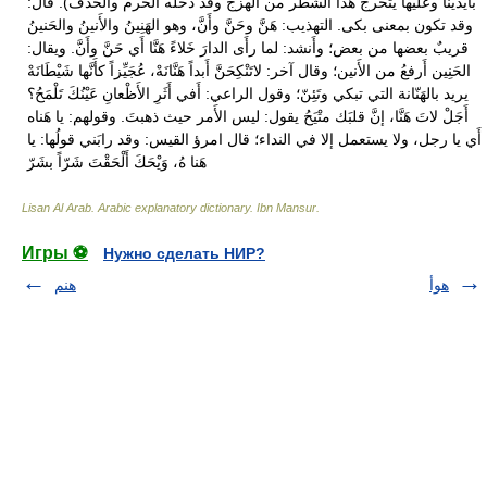
بأيدينا وعليها يتخرج هذا الشطر من الهزج وقد دخله الخرم والحذف). قال:
وقد تكون بمعنى بكى. التهذيب: هَنَّ وحَنَّ وأَنَّ، وهو الهَنِينُ والأَنينُ والحَنينُ
قريبٌ بعضها من بعض؛ وأَنشد: لما رأَى الدارَ خَلاءً هَنَّا أَي حَنَّ وأَنَّ. ويقال:
الحَنِين أَرفعُ من الأَنين؛ وقال آخر: لاتَنْكِحَنَّ أَبداً هَنَّانَهْ، عُجَيِّزاً كأَنَّها شَيْطَانَهْ
يريد بالهَنّانة التي تبكي وتَئِنّ؛ وقول الراعي: أَفي أَثَرِ الأَظْعانِ عَيْنُكَ تَلْمَحُ؟
أَجَلْ لاتَ هَنَّا، إنَّ قلبَك متْيَحُ يقول: ليس الأَمر حيث ذهبتَ. وقولهم: يا هَناه
أَي يا رجل، ولا يستعمل إلا في النداء؛ قال امرؤ القيس: وقد رابَني قولُها: يا
هَنا هُ، وَيْحَكَ أَلْحَقْتَ شَرّاً بشَرّ
Lisan Al Arab. Arabic explanatory dictionary
.
Ibn Mansur
.
Игры ⚽
Нужно сделать НИР?
هوأ
هنم