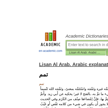
Academic Dictionarie
en-academic.com
Lisan Al Arab. Arabic explanatory dictionary
Lisan Al Arab. Arabic explana
تمم
تمم
مَّه
غيره
وتَمَّمَه
واسْتَتَمَّه
بمعنىً،
وتَمَّمَه
الله
تَتْميماً
ء
ما
تمَّ
به،
بالفتح
لا
غير؛
يحكيه
عن
أَبي
زيد
.
وأَتمَّ
ِمَّ
بها،
فإنَّ
إمْضاءَها
صِنْف
من
الكَرَم
وفي
الحديث
ا
يجوز
أَن
يكون
في
شيء
من
كلامه
نَقْص
أَو
عَيْبٌ