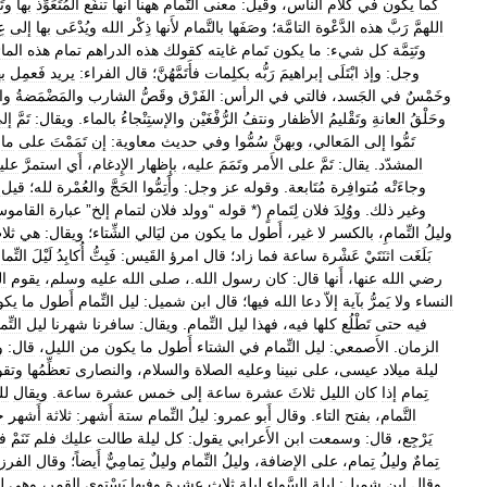
كما
يكون
في
كلام
الناس،
وقيل:
معنى
التَّمام
ههنا
أَنها
تنفَع
المُتَعَوِّذ
بها
وتَ
اللهمَّ
رَبَّ
هذه
الدَّعْوة
التامَّة؛
وصَفَها
بالتَّمام
لأَنها
ذِكْر
الله
ويُدْعَى
بها
إلى
عِ
وتَتِمَّة
كل
شيء:
ما
يكون
تَمام
غايته
كقولك
هذه
الدراهم
تمام
هذه
الما
وجل:
وإذ
ابْتَلَى
إبراهيمَ
رَبُّه
بكلِمات
فأَتَمَّهُنَّ؛
قال
الفراء:
يريد
فَعمِل
ب
وخَمْسٌ
في
الجَسد،
فالتي
في
الرأس:
الفَرْق
وقَصُّ
الشارب
والمَضْمَضةُ
وال
وحَلْقُ
العانةِ
وتَقْليمُ
الأظفار
ونتفُ
الرُّفْغَيْن
والإستِنْجاءُ
بالماء
.
ويقال:
تَمَّ
إل
تَمُّوا
إلى
المَعالي،
وبهنَّ
سُمُّوا
وفي
حديث
معاوية:
إن
تَمَمْتَ
على
ما
المشدّد
.
يقال:
تَمَّ
على
الأَمر
وتَمَمَ
عليه،
بإِظهار
الإِدغام،
أَي
استمرَّ
علي
وجاءَتْه
مُتوافِرة
مُتَابعة
.
وقوله
عز
وجل:
وأَتِمُّوا
الحَجَّ
والعُمْرة
لله؛
قيل:
وغير
ذلك
.
ووُلِدَ
فلان
لِتَمامٍ
(*
قوله
“
وولد
فلان
لتمام
إلخ
”
عبارة
القامو
وليلُ
التِّمامِ،
بالكسر
لا
غير،
أَطول
ما
يكون
من
ليَالي
الشِّتاء؛
ويقال:
هي
ثلا
بَلَغَت
اثنَتَيْ
عَشْرة
ساعة
فما
زاد؛
قال
امرؤ
القَيس:
فَبِتُّ
أُكابِدُ
لَيْلَ
التِّما
رضي
الله
عنها،
أَنها
قال:
كان
رسول
الله
.
،
صلى
الله
عليه
وسلم،
يقوم
ال
النساء
ولا
يَمرُّ
بآية
إلاّ
دعا
الله
فيها؛
قال
ابن
شميل:
ليل
التِّمام
أَطول
ما
يكو
فيه
حتى
تَطْلُع
كلها
فيه،
فهذا
ليل
التِّمام
.
ويقال:
سافرنا
شهرنا
ليل
التِّ
الزمان
.
الأَصمعي:
ليل
التِّمام
في
الشتاء
أَطول
ما
يكون
من
الليل،
قال:
و
ليلة
ميلاد
عيسى،
على
نبينا
وعليه
الصلاة
والسلام،
والنصارى
تعظِّمُها
وتقو
تِمام
إذا
كان
الليل
ثلاثَ
عشرة
ساعة
إلى
خمس
عشرة
ساعة
.
ويقال
لل
التَّمام،
بفتح
التاء
.
وقال
أَبو
عمرو:
ليلُ
التِّمام
ستة
أَشهر:
ثلاثة
أَشهر
ح
يَرْجِع،
قال:
وسمعت
ابن
الأَعرابي
يقول:
كل
ليلة
طالت
عليك
فلم
تَنَمْ
في
تِمامٌ
وليلُ
تِمام،
على
الإضافة،
وليلُ
التِّمام
وليلٌ
تِمامِيٌّ
أَيضاً؛
وقال
الفرز
وقال
ابن
شميل:
ليلة
السَّواء
ليلة
ثلاث
عشرة
وفيها
يَسْتوي
القمر،
وهي
ل