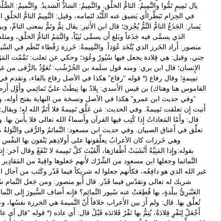
يال
تَمِيمٍ
تَمُّوا
والتَّمِيمُ:
التامُّ
الخلْق
.
والتَّمِيمُ:
الشاذُّ
الشديدُ
.
والتَّميمُ:
الصُّل
في
الحِزام
تَبَطَّراأَي
يَضيق
عنه
اللِّبْد
لتَمامه،
وقيل:
التَّمِيمُ
التامُّ
الخلْقِ
ا
يَسار:
الجَذَعُ
التامُّ
التِّمُّ
يُجْزئ؛
قال
ابن
الأَثير:
يقال
تِمٌّ
وتَمٌّ
بمعنى
التامِّ،
وير
الذي
يسمَّى
فيه
جَذَعاً
وبَلغ
أَن
يسمَّى
ثَنِيّاً،
والتَّمَمُ
التامُّ
الخلْق،
ومثله
منصور:
أَراد
الخَرز
الذي
يُتَّخَذ
عُوَذاً
.
والتَّمِيمةُ:
خَرزة
رَقْطاء
تُنْظَم
في
السَّي
جني،
وقيل:
هي
قِلادة
يجعل
فيها
سُيُورٌ
وعُوَذ؛
وحكي
عن
ثعلب:
تَمَّمْت
المَو
الإِنسان؛
قال
ابن
بري:
ومنه
قول
سلَمة
بن
الخُرْشُب:
تُعَوَّذُ
بالرُّقى
من
غي
تمِيمةٍ؛
وقال
رفاع
(*
قوله
“
رفاع
”
هكذا
في
الأصل
رفاع
بالفاء،
وتقدم
في
القاموس
هنا
وهناك
)
بن
قيس
الأَسدي:
بِلادٌ
بها
نِيطَتْ
عليَّ
تَمائِمي
وأَوَّل
أَرض
“
وفي
حديث
ابن
عمرو
”
هكذا
في
الأصل
ونسخة
من
النهاية
بفتح
أوله،
و
أَتيت
إِن
تعلقت
تَمِيمةً
.
وفي
الحديث:
مَن
عَلَّق
تَمِيمةً
فلا
أَتَمَّ
الله
له؛
ويقال:
قال:
وأَمّا
المَعاذاتُ
إِذا
كُتِب
فيها
القرآن
وأَسماءُ
الله
تعالى
فلا
بأْسَ
بها
.
وا
تعلَّق
في
أَعناق
الصبيان
.
وفي
حديث
ابن
مسعود:
التَّمائمُ
والرُّقى
والتِّوَلةُ
م
وهي
خَرزات
كان
الأعرابُ
يعلِّقونها
على
أَولادِهم
يَنْفون
بها
النفْس
بقوله:وإِذا
المَنِيَّةُ
أَنْشَبَتْ
أَظْفارَها،
أَلْفَيْتَ
كلَّ
تَمِيمة
لا
تَنْفَعُ
وقال
آخر:
إِذ
التَّمائما
وجعلها
ابن
مسعود
من
الشِّرْك
لأَنهم
جَعلوها
واقِيةً
من
المَقادِير
غير
الله
الذي
هو
دافِعُه،
فكأَنهم
جعلوا
له
شريكاً
فيما
قَدّر
وكَتَب
من
آجال
ال
شريك
له
تعالى
وتقدّس
فيما
قَدّر
.
قال
أَبو
منصور:
ومن
جَعل
التَّمام
سُ
العَنْبَرِيُّ
ببلْدةٍ،
بها
قُطِعَتْ
عنه
سُيور
التَّمائِم؟
فإِنه
أَضاف
السُّيورَ
إِلى
التَّما
تُعلَّق
بها
.
قال:
ولم
أَرَ
بين
الأَعراب
خلافاً
أَنّ
التَّميمةَ
هي
الخرزة
نفسُها،
وع
أَجْعَلْ
لِنَفْرٍ
قِلادَةٌ،
يُتِمُّ
بها
نَفْرٌ
قَلائدَه
قَبْلُ
قال:
أَي
عاذه
(*
قوله
“
قال
أي
عا