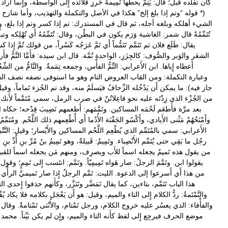
كان
تقلَّده
قبل؛
قال:
يُتِمُّ
يحطها
تَمِيمةَ
خَرزِ
قلائده
إِلى
الواسطة،
وإِنما
أَراد
(*
قوله
“
وتم
إذا
بلغ
إلخ
”
هكذا
في
الأصل
والتكملة
والتهذيب،
وأما
شارح
الشيء
أهلكه
وبلغه
أجله،
ثم
قال
في
المستدرك:
تم
إذا
كسر
وتم
إذا
بلغ،
و
تُتَمِّمُهْ
قال
شمر:
الغاشية
وَرَم
يكون
في
البطْن،
وقال:
تُتَمِّمُهُ
أَي
تُهْلِكه
وتبل
يقال:
ظَلَع
فلان
ثم
تَتَمَّم
تَتَمُّماً
أَي
تَمَّ
عَرَجُه
كَسْراً،
من
قولك
تُمَّ
إِذا
كس
الشعَر
والوَبر
والصُّوف:
كالجِزَزِ،
الواحدة
تُمَّة
.
قال
ابن
سيده:
فأَمَّا
التَّمُّ
فأَر
أَعطاه
إِياها
.
ابن
الأَعرابي:
التِّمُّ
الفأْس،
وجمعه
تِمَمةٌ
.
والتَّامُّ
من
الشِّع
وعبارة
التكملة:
ومن
القاب
العروض
التام
وهو
ما
استوفى
نصفه
نصف
الد
جاز
فيه
)
:
ما
يمكن
أَن
يَدْخُله
الزِّحافُ
فيَسلَمُ
منه،
وقد
تم
الجُزء
تَماماً،
وقيل
من
الجُزْء
الذي
زِدْتَه
عليه
نحو
فاعِلاتُنْ
في
ضرب
الرمل،
سمي
مُتَمَّماً
لأَنك
بعد
مرَّة
فأَطعَم
لَحْمَه
المساكين
.
وتَمَّمَهم:
أَطعمهم
نَصِيبَ
قِدْحه؛
حكاه
ا
وأَمْنَحُهُمْ
مَثْنى
الأَيادي،
وأَكْسُو
الجَفْنَة
الأُدُما
أَي
أُطْعِمهم
ذلك
اللَّحْم
.
ومُتَمِّمُ
الأَعرابي:
سمي
بالمُتَمِّم
الذي
يُطْعِم
اللَّحْم
المساكين
والأَيْسار؛
وقيل:
التَّتْ
رجُل
ما
بَقِي
حتى
يُتَمِّم
الأَنْصِباء
.
وتَمِيمٌ:
قَبيلةٌ،
وهو
تَمِيمُ
بنُ
مُرِّ
بنِ
أُدِّ
بنِ
ط
من
يقول
هذه
تَميمٌ
يجعله
اسماً
للأَب
ويصرِف،
ومنهم
مَن
يجعله
اسماً
للقبي
يقولوا
ابن
.
وتَمَّمَ
الرجلُ:
صار
هَواه
تَمِيمِيّاً
.
وتَمَّم:
انتَسب
إِلى
تَمِمٍ؛
وقول
من
هذا
أَي
أَسرعوا
إلى
الدعوة
.
الليث:
تَمَّم
الرجلُ
إِذا
صار
تَميميَّ
الرأْي
هذا
الباب
تَتَمَّم،
بتاءين،
كما
يقال
تَمَضَّر
وتَنَزَّر،
وكأَنهم
حذفوا
إِحدى
ال
والتَّمْتَمةُ:
ردُّ
الكلام
إِلى
التاء
والميم،
وقيل:
هو
أَن
يَعْجَل
بكلامه
فلا
يكاد
يُ
والفأْفاء:
الذي
يعسُر
عليه
خروج
الكلام،
ورجل
تَمْتام،
والأُنْثى
تَمْتامةٌ
.
وقال
موضع
الحرف
فيرجِع
إِلى
لفظ
كأَنه
التاء
والميم،
وإِن
لم
يكن
بَيِّناً
.
محمد