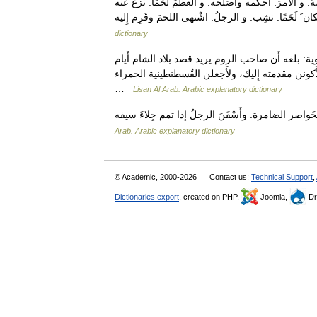
َ. و الأمرَ: أحكمه وأَصَلحه. و العظمَ لَحْمًا: نزع عنه
dictionary
ية: بلغه أَن صاحب الروم يريد قصد بلاد الشام أَيام
لأَكونن مقدمته إِليك، ولأَجعلن القُسطنطينية الحمراء…
…
Lisan Al Arab. Arabic explanatory dictionary
Arab. Arabic explanatory dictionary
© Academic, 2000-2026
Contact us:
Technical Support
,
Dictionaries export
, created on PHP,
Joomla,
Dr