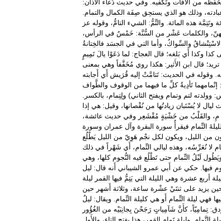
حْفَظه
من
الآفات
وتَكْفيه
.
وفي
حديث
دُعاء
الأَذان:
بادته،
وذلك
هو
الذي
يستحِق
صِفَة
الكمال
والتمام
.
ئة
وتَتِمَّة
هذه
المائة
.
والتِّمُّ:
الشيء
التامُّ،
وقوله
عز
هنّ،
والكلمات
عَشْر
من
السُّنَّة:
خَمْسٌ
في
الرأس،
اسْتِنْشاقُ
والسِّواكُ،
وأما
التي
في
الجسَد
فالخِتانةُ
ى
كذا
وكذا
أَي
بَلغه؛
قال
العجاج:
لما
دَعَوْا
يالَ
تَمِيمٍ
تريد؛
قال
ابن
الأَثير:
هكذا
روي
مُخَفَّفاً
وهي
بمعنى
ه
.
وقوله
في
الحديث:
تَتامَّتْ
إليه
قُرَيش
أَي
أَجابته
إتْمامهما
تَأدِيةُ
كلِّ
ما
فيهما
من
الوقوف
والطَّواف
س:
وولدته
لتم
وتمام
ويفتح
الثاني
)
ولِتِمام،
بالكسر
.
ث
ليال
لا
يُسْتَبان
زيادتُها
من
نُقْصانها،
وقيل:
هي
إذا
مِ،
والقَلْبُ
من
خَشْيَةٍ
مُقْشَعِر
وفي
حديث
عائشة،
ليلةَ
التِّمام
فيقرأُ
سورة
البقرة
وآل
عمران
وسورة
ن
من
الليل،
ويكون
لكل
نجْم
هَوِيّ
من
الليل
يَطْلُع
مام
لا
نُعَرِّسُه،
وهذه
ليالي
التِّمام،
أَي
شَهْراً
في
ذلك
يَطُول
لَيْلُ
التِّمام
حتى
تَطْلُع
فيه
النُّجوم
كلها،
وهي
م
فيها
.
حكي
عن
أَبي
عمرو
الشيباني
أَنه
قال:
ليل
يلة
أربع
عشرة
وهي
الليلة
التي
يَتِمُّ
فيها
القمر
ليلة
ين
يزيد
على
ثنتَيْ
عشْرة
ساعة،
وثلاثة
أَشهر
حين
ها
فهي
ليلة
التِّمام
أَو
هي
كليلة
التِّمام
.
ويقال:
ليلٌ
دق:
تِمامِيّاً،
كأَنَّ
شَآمِياتٍ
رَجَحْنَ
بِجانِبَيْه
من
الغُؤُور
يلة
التَّمام
.
وليلة
تَمامِ
القمر،
هذا
بفتح
التاء،
والأَول