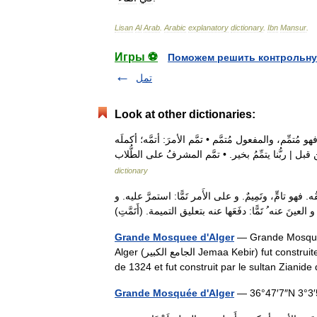
Lisan
Al
Arab
.
Arabic
explanatory
dictionary
.
Ibn
Mansur
.
Игры ⚽
Поможем решить контрольну
تمل
Look at other dictionaries:
و مُتمِّم، والمفعول مُتمَّم • تمَّم الأمرَ: أتمَّه؛ أكملَه
dictionary
ه. فهو تامٍّ، وتَمِيمٌ. و على الأَمر تَمًّا: استمرَّ عليه. و
Grande Mosquee d'Alger
— Grande Mosquée
Alger (الجامع الكبير Jemaa Kebir) fut construite par l Almoravide Youssef Ibn Tachfin en 1097. Le minaret date
de 1324 et fut construit par le sultan Zian
Grande Mosquée d'Alger
— 36°47′7″N 3°3′