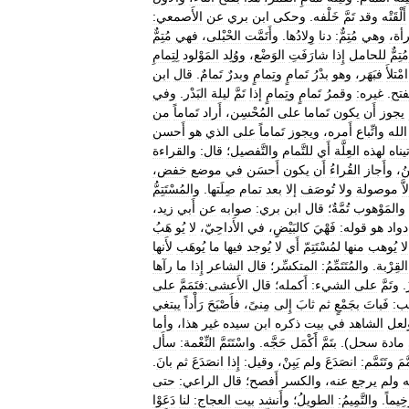
أَلْقَتْه
وقد
تَمَّ
خَلْفه
.
وحكى
ابن
بري
عن
الأَصمعي:
أة،
وهي
مُتِمٌّ:
دنا
وِلادُها
.
وأَتَمَّت
الحْبْلى،
فهي
مُتِمٌّ
مُتِمٌّ
للحامل
إِذا
شارَفَتِ
الوَضْع،
ووُلِد
المَوْلود
لِتِمامِ
امْتلأَ
فبَهَر،
وهو
بدْرُ
تَمامٍ
وتِمامٍ
وبدرٌ
تَمامٌ
.
قال
ابن
فتح
.
غيره:
وقمرُ
تَمامٍ
وتِمامٍ
إذا
تَمَّ
ليلة
البَدْر
.
وفي
يجوز
أَن
يكون
تَماما
على
المُحْسِن،
أَراد
تَماماً
من
الله
واتِّباع
أَمره،
ويجوز
تَماماً
على
الذي
هو
أَحسن
يناه
لهذه
العِلَّة
أَي
للتَّمام
والتَّفصيل؛
قال:
والقراءة
ُ،
وأَجاز
القُراءُ
أَن
يكون
أَحسَن
في
موضع
خفض،
اَّ
موصولة
ولا
تُوصَف
إلا
بعد
تمام
صِلَتها
.
والمُسْتَتِمُّ
والمَوْهوب
تُمَّةٌ؛
قال
ابن
بري:
صوابه
عن
أَبي
زيد،
دواد
هو
قوله:
فَهْيَ
كالبَيْضِِ،
في
الأَداحِيّ،
لا
يُو
هَبُ
لا
يُوهب
منها
لمُسْتَتِمّ
أَي
لا
يُوجد
فيها
ما
يُوهَب
لأَنها
القِرْبة
.
والمُتَتَمِّمُ:
المتكسِّر؛
قال
الشاعر
إِذا
ما
رآها
.
وتَمَّ
على
الشيء:
أَكمله؛
قال
الأَعشى:فتَمَمَّ
على
ب:
فَباتَ
بجَمْعٍ
ثم
ثابَ
إِلى
مِنىً،
فأَصْبَحَ
رَأْداً
يبتغي
لعل
الشاهد
في
بيت
ذكره
ابن
سيده
غير
هذا،
وأما
مادة
سحل
).
بتَمَّ
أََكْمَل
حَجَّه
.
واسْتَتَمَّ
النِّعْمة:
سأَل
َّمَ
وتَتَمَّم:
انصَدَعَ
ولم
يَبِنْ،
وقيل:
إِذا
انصَدَعَ
ثم
بانَ
.
ه
ولم
يرجع
عنه،
والكسر
أَفصح؛
قال
الراعي:
حتى
خِيماً
.
والتَّمِيمُ:
الطويلُ؛
وأَنشد
بيت
العجاج:
لنا
دَعَوْا