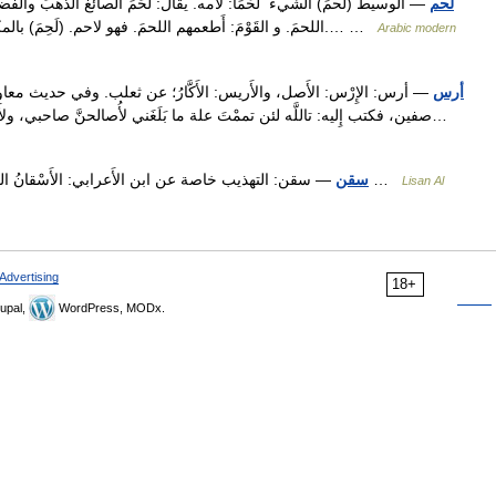
لحم
— الوسيط (لَحمَ) الشيءَ ُ لَحْمًا: لأمه. يقال: لَحَمَ الصائغُ الذهبَ والفضة
اللحمَ. و القَوْمَ: أَطعمهم اللحمَ. فهو لاحم. (لَحِمَ) بالمكان َ لَحَمًا: نشِب. و الرجلُ: اشْتهى اللحمَ وقَرِم إِليه.… …
Arabic modern
أرس
— أرس: الإِرْس: الأَصل، والأَريس: الأَكَّارُ؛ عن ثعلب. وفي حديث معاو
صفين، فكتب إِليه: تاللَّه لئن تممْتَ علة ما بَلَغَني لأُصالحنَّ صاحبي، و
— سقن: التهذيب خاصة عن ابن الأَعرابي: الأَسْقانُ الخَواصر الضامرة. وأَسْقَنَ الرجلُ إذا تمم جِلاءَ سيفه …
سقن
Lisan Al
Advertising
18+
upal,
WordPress, MODx.