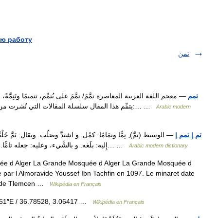
ю работу
تمن
تمم
— معجم اللغة العربية المعاصرة تمَّمَ/ تمَّمَ على يُتمِّم، تتميمًا وتَتِمَّةً، فه
يتمِّم هذا المقال سلسلة المقالات التي نُشرت من قبل | ربُّنا يتمِّمُ بخير. • تمَّم المشرفُ على الطُّلاب:… …
Arabic modern
تم | تمم |
— الوسيط (تمَّ) ِ تِمًّا وتمَامًا: كمُل. و اشتدَّ وصَلُب. ويقال: تَمَّ خَلْقُ
إِليه: بلَغه. و بالشَّيء، وعليه: جعله تامًّا. و العينَ عنه ُ تَمًّا: دفَعَها عنه بتعليق التميمة. (أَتَمَّتِ)… …
Arabic modern dictionary
 d Alger La Grande Mosquée d Alger La Grande Mosquée d
ide de Tlemcen …
Wikipédia en Français
51″E / 36.78528, 3.06417 …
Wikipédia en Français