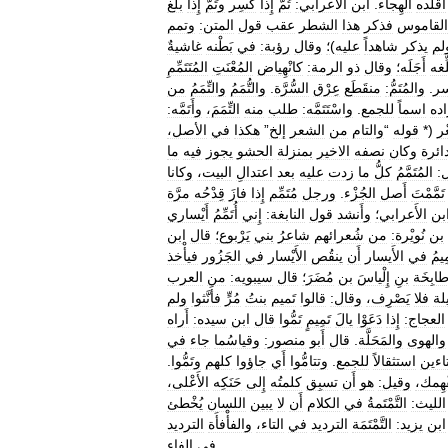
أُقَلِّده
الهِجاء
.
ابن
الأَعرابي:
تُمَّ
إِذا
كُسِر
وتَمَّ
إِذا
بلَّغ
القاموس
فذكر
هذا
الشطر
عقب
قول
المتن:
وتمم
لم
يذكر
شاهداً
عليه
)
؛
وقال
رؤبة:
في
بَطْنه
غاشيةٌ
ِّغه
أَجَلَه؛
وقال
ذو
الرمة:
كانْهِياض
المُعْنَتِ
المُتَتَمِّمِ
ر
.
والمُتَمُّ:
منقَطَع
عِرْق
السُّرَّة
.
والتُّمَمُ
والتِّمَمُ
من
اده
اسماً
للجمع
.
واسْتَتَمَّه:
طلب
منه
التِّمَمَ،
وأَتَمَّه:
ْر
(*
قوله
“
والتام
من
الشعر
إلخ
”
هكذا
في
الأصل،
ائرة
وكان
نصفه
الاخير
بمنزلة
الحشو
يجوز
فيه
ما
:
المُتَمَّمُ
كلُّ
ما
زدت
عليه
بعد
اعتدالِ
البيت،
وكانا
تَمَّمْتَ
أَصل
الجُزْء
.
ورجل
مُتَمِّم
إِذا
فازَ
قِدْحُه
مرَّة
بن
الأَعرابي؛
وأَنشد
قول
النابغة:
إِني
أُتَمِّمُ
أَيْساري
بن
نُويْرة:
من
شُعرائهم
شاعرُ
بني
يَرْبوع؛
قال
ابن
مِيمُ
في
الأَيسار
أَن
ينقُص
الأَيْسار
في
الجَزُور
فيأْخذ
ابِخَة
بنِ
إِلْياسَ
بن
مُضَرَ؛
قال
سيبويه:
من
العرب
لة
فلا
يَصْرِف،
وقال:
قالوا
تَميم
بنتُ
مُرٍّ
فأَنَّثوا
ولم
العجاج:
إِذا
دَعَوْا
يالَ
تَمِيمٍ
تَمُّوا
قال
ابن
سيده:
أَراه
والهوى
والمَحَلَّة
.
قال
أَبو
منصور:
وقياسُما
جاء
في
تاءين
استثقالاً
للجمع
.
وتتامُّوا
أَي
جاؤوا
كلهم
وتَمُّوا
.
فْهِمك،
وقيل:
هو
أَن
تسبِق
كلمتُه
إِلى
حَنَكِه
الأَعْلى،
الليث:
التَّمْتَمةُ
في
الكلام
أَن
لا
يبين
اللسان
يُخْطئ
ابن
يزيد:
التَّمْتَمَة
الترديد
في
التاء،
والفأْفأَة
الترديد
.
في
الفاء