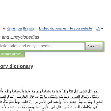
Remember this site
Embed dictionaries into your website
EN
s and Encyclopedias
Search!
Interpretations
tory dictionary
تمم:
تَمَّ
الشي
يَتِمُّ
تَمّاً
وتُمّاً
وتَمامةً
وتَماماً
وتِمامةً
وتُماماً
وتِماماً
وتُمَّة
وأَتَ
وتَتِمَّةً،
وتَمامُ
الشيء
وتِمامَتُه
وتَتِمَّتُه:
ما
تَمَّ
به
.
قال
الفارسي:
تَمامُ
الشي
الشيءَ
وتَمَّ
به
يَتِمُّ:
جعله
تامّاً؛
وأَنشد
ابن
الأَعرابي:
إنْ
قلتَ
يوماً
نَعَمْ
بَدْأً،
فَت
أَعوذ
بكلمات
الله
التامَّاتِ؛
قال
ابن
الأَثير:
إنما
وصف
كلامه
بالتمام
لأَنه
ل