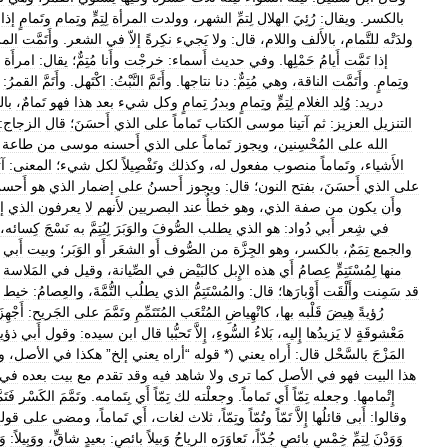
بالكسر
.
ويقال:
رُئِيَ
الهلال
لِتمِّ
الشهر،
وولدت
المرأة
لِتِمٍّ
وتِمام
وتَمامٍ
إذا
ولدَتْه
للتَّمام،
بالأَلف
واللام،
قال:
ولا
يَجيء
نكِرةً
إلاّ
في
الشعر
.
وأَتَمَّت
المر
إذا
تَمَّت
أَيامُ
حَمْلِها
.
وفي
حديث
أَسماء:
خرجْت
وأَنا
مُتِمٌّ؛
يقال:
امرأَة
وتِمامٍ
.
وأَتَمَّت
الناقة،
وهي
مُتِمٌّ:
دنا
نتاجها
.
وأَتَمَّ
النَّبْتُ:
اكْتَهل
.
وأَتَمَّ
القمرُ:
دريد:
وُلِد
الغلام
لِتِمٍّ
وتِمامٍ
وبدرُ
تِمامٍ
وكل
شيء
بعد
هذا
فهو
تَمامٌ،
بال
التنزيل
العزيز:
ثم
آتينا
موسى
الكتاب
تَماماً
على
الذي
أَحسَنَ؛
قال
الزجاج:
الله
على
المُحْسِنين،
ويجوز
تَماماً
على
الذي
أَحسنه
موسى
من
طاعة
الأَشياء،
وتَماماً
منصوب
مفعول
له،
وكذلك
وتَفْصِيلاً
لكل
شيء؛
المعنى:
آت
على
الذي
أَحسَنَ،
بفتح
النون؛
قال:
ويجوز
أَحسنُ
على
إضمار
الذي
هو
أَحسن
وأَن
يكون
من
صفة
الذي،
وهو
خطأٌ
عند
البصريين
لأَنهم
لا
يعرفون
الذي
إل
في
شِعر
أَبي
دُواد:
هو
الذي
يطلب
الصُّوفَ
والوَبَرَ
لِيُتِمَّ
به
نَسْجَ
كِسائه،
والجمع
تِمَمٌ،
بالكسر،
وهو
الجِزَّة
من
الصُّوف
أَو
الشعَر
أَو
الوَبَر؛
وبيت
أَبي
منها
لِمُسْتَتِمٍّ
عِصامُ
أَي
هذه
الإِبل
كالبَيْض
في
الصِّيانة،
وقيل
في
المَلاسة
قد
سَمِنت
وأَلْقَت
أَوْبارَها؛
قال:
والمُسْتَتِمُّ
الذي
يطلُب
التُّمَّةَ،
والعِصامُ:
خيط
رُؤيةً
هِيضَ
قَلْبه
بها،
كانْهِياضِ
المُتْعَب
المُتَتَمِّمِ
وتَمَّمَ
على
الجَريح:
أَجْهِزَ
مَعْشوقَةٍ
لا
يَزيدُها
إِليه،
بَلاءُ
السُّوءِ،
إِلاَّ
تَحبُّبا
قال
ابن
سيده:
وقول
أَبي
ذؤي
المَزْجَ
بالسَّحْل
قال:
أَراه
يعني
(*
قوله
“
أراه
يعني
إلخ
”
هكذا
في
الأصل،
و
هذا
البيت
فهو
في
الأصل
كما
ترى
ولا
شاهد
فيه
وقد
تقدم
مع
بيت
بعده
في
إِتْمامها
.
وجعله
تِمّاً
أَي
تَماماً
.
وجعلْته
لك
تِمّاً
أَي
بِتَمامه
.
وتَمَّمَ
الكَسْر
فَتَم
وقالوا:
أَبى
قائلُها
إِلاَّ
تَمّاً
وتُمّاً
وتِمّاً،
ثلاث
لغات،
أَي
تَماماً،
ومضى
على
قول
وَوَدْنَ
لِتِمِّ
خِمْسٍ
بائصٍ
جُدّاً،
تَعاوَرَه
الرياحُ
وَبيلاً
بائصٍ:
بعيدٍ
شاقٍّ،
ووَبِيلاً:
وَ