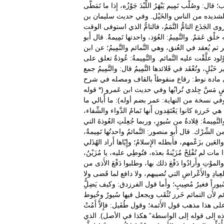
ْب؛
قال:
وصُلْب
تَمِيم
يَبْهَرُ
اللِّبْدَ
جَوْزُه،
إِذا
ما
تَمَطَّى
لشديده
من
الناس
والخَيْل
.
وفي
حديث
سليمان
بن
وى
الجَذَع
التامُّ
التَّمَمُ،
فالتامُّ
الذي
استوفى
الوقت
خلْق
عَمَمٌ
.
والتَّمِيمُ:
العُوَذ،
واحدتها
تَمِيمةٌ
.
قال
أَبو
ر
ثم
يُعقد
في
العُنق،
وهي
التَّمائم
والتَّمِيمُ؛
عن
ابن
ْلود
علَّقْت
عليه
التَّمائم
.
والتَّمِيمةُ:
عُوذةٌ
تعلق
على
ر
خَبْلٍ،
وتُعْقَد
في
قَلائدها
التَّمِيمُ
قال:
والتَّمِيمُ
جمع
مادة
نوط:
رقاع
منقوطاً
بالقاف
ومصله
في
شرح
ٍ
مَسَّ
جِلدي
تُرابُها
وفي
حديث
ابن
عَمرو
(*
قوله
في
نسخة
من
النهاية:
عمر
بضم
أوله
)
:
ما
أُبالي
ما
هي
خَرزة
كانوا
يَعْتَقِدون
أَنها
تَمامُ
الدَّواء
والشِّفاء،
لتَّمِيمةُ:
قِلادةٌ
من
سُيورٍ،
وربما
جُعِلَتِ
العُوذةَ
التي
ن
الشِّرْك
.
قال
أَبو
منصور:
التَّمائمُ
واحدتُها
تَمِيمةٌ،
والعَين
بزَعْمهم،
فأَبطله
الإِسلامُ؛
وإِيّاها
أَراد
الهُذَلي
ا
مات
لم
تُفْلِحْ
مُزَيْنةُ
بعدَه،
فتُوطِي
عليه،
يا
مُزَيْنُ،
والموْتِ
وأَرادُوا
دَفْعَ
ذلك
بها،
وطلبوا
دَفْعَ
الأَذى
من
عِبادِ
والأَعْراضِ
التي
تُصيبهم،
ولا
دافع
لما
قَضى
ولا
يوراً
فغيرُ
مُصِيبٍ؛
وأَما
قول
الفرزدق:
وكيف
يَضِلُِّ
ئم
لأَن
التمائم
خَرز
تُثْقَب
ويجعل
فيها
سُيورٌ
وخُيوط
لى
هذا
مذهب
قول
الأَئمة؛
وقول
طُفَيل:
فإِلاَّ
أَمُتْ
ذه
إلى
قوله
إلى
الواسطة
”
هكذا
في
الأصل
).
الذي