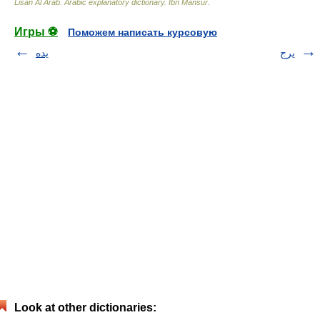
Lisan Al Arab. Arabic explanatory dictionary
.
Ibn Mansur
.
Игры ⚽
Поможем написать курсовую
يرج
يده
Look at other dictionaries: