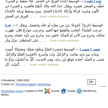
حت | حتت |
— الوسيط (حَتَّ) الورقُ عن الشجر ُ حَتًّا: سَقَط. و الشيءَ:
حَطَّه. و الشجَرَ: قشرَه. ويقال: حَتَّ الله مالَهُ: أذْهَبَهُ فأفقره. و الشيءَ عن
الثَّوبِ وغيره: فَرَكَهُ وأَزالَهُ. (أحَتَّ) الشجَرُ: يبِسَ وسقط وَرَقه. (انْحَتَّ)
الورق عن الشجَرِ:… …
Arabic modern dictionary
— I الوسيط (خَرَجَ) ُ خُرُوجًا: بَرَزَ من مقرِّه أو حاله وانفصل. ويقال:
خرج
خرجت السَّماءُ: أصْحَت وانْقَشَعَ عنها الغيم. وخرجت خوارجُ فلان: ظهرت
نَجابَتُه. وخرج من الأَمر أو الشدَّة: خَلصَ منه. وخَرج من دَيْنِه: قضاه. وخرج
على السلطان: تمرَّدَ وثار.… …
Arabic modern dictionary
صمى | صمي |
— الوسيط (صَمَى) الصّيْدُ ونحْوُه صَمْيًا، وصَمَيانًا: أُصِيبَ
وماتَ بينَ يدَي صَائدِه. و الرّجُلُ: وثَبَ وأَسرع. (أَصْمَى) الصّيْدُ والرّجُلُ:
صَمَى. و الصيْدَ: أَصَابه فوقَعَ بيْنَ يديْهِ. وفي الحديث: كُلٌّ ما أَصْمَيْتَ ودَعْ ما
أَنْميْتَ: كُل… …
Arabic modern dictionary
© Academic, 2000-2026
18+
Contact us:
Technical Support
,
Advertising
Dictionaries export
, created on PHP,
Joomla,
Drupal,
WordPress,
MODx.