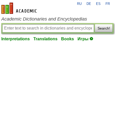
RU
DE
ES
FR
en-academic.com
Academic Dictionaries and Encyclopedias
Search!
Interpretations
Translations
Books
Игры ⚽