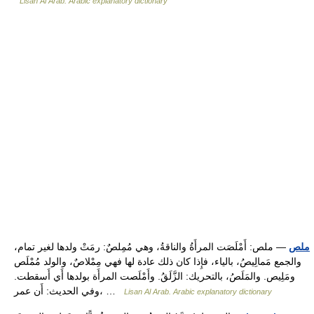
Lisan Al Arab. Arabic explanatory dictionary
ملص
— ملص: أَمْلَصَت المرأَةُ والناقةُ، وهي مُمِلصٌ: رمَتْ ولدها لغير تمام،
والجمع مَمالِيصُ، بالياء، فإِذا كان ذلك عادة لها فهي مِمْلاصٌ، والولد مُمْلَص
ومَلِيص. والمَلَصُ، بالتحريك: الزَّلَقُ. وأَمْلَصت المرأَة بولدها أَي أَسقطت.
وفي الحديث: أَن عمر، …
Lisan Al Arab. Arabic explanatory dictionary