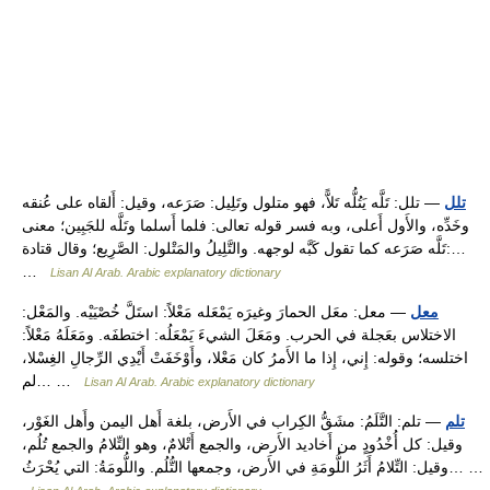
تلل
— تلل: تَلَّه يَتُلُّه تَلاًّ، فهو متلول وتَلِيل: صَرَعه، وقيل: أَلقاه على عُنقه
وخَدِّه، والأَول أَعلى، وبه فسر قوله تعالى: فلما أَسلما وتَلَّه للجَبِين؛ معنى
تَلَّه صَرَعه كما تقول كَبَّه لوجهه. والتَّلِيلُ والمَتْلول: الصَّرِيع؛ وقال قتادة:…
…
Lisan Al Arab. Arabic explanatory dictionary
معل
— معل: معَل الحمارَ وغيرَه يَمْعَله مَعْلاً: استَلَّ خُصْيَيْه. والمَعْل:
الاختلاس بعَجلة في الحرب. ومَعَلَ الشيءَ يَمْعَلُه: اختطفَه. ومَعَلَهُ مَعْلاً:
اختلسه؛ وقوله: إِني، إِذا ما الأَمرُ كان مَعْلا، وأَوْخَفَتْ أَيْدِي الرِّجالِ الغِسْلا،
لم… …
Lisan Al Arab. Arabic explanatory dictionary
تلم
— تلم: التَّلَمُ: مشَقُّ الكِراب في الأَرض، بلغة أَهل اليمن وأَهل الغَوْر،
وقيل: كل أُخْدُودٍ من أَخاديد الأَرض، والجمع أَتْلامٌ، وهو التِّلامُ والجمع تُلُم،
وقيل: التِّلامُ أَثَرُ اللُّومَةِ في الأَرض، وجمعها التُّلُم. واللُّومَةُ: التي يُحْرَثُ… …