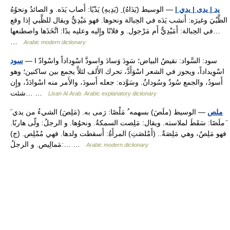
يد | يدى | يدي |
— الوسيط (يَدَاهُ) ِ (يَدِيهِ) يَدْيًا: أَصاب يَدَه. و الصائدُ ونحوُهُ
الظَّبْيَ وغيرَه: أَنشب يَدَه في الحِبالة ونحوها. فهو مَيْدِيٌّ ويقال للظَّبي إذا وقع
في الحِبالة: أَمَيْدِيٌّ أَم مَرْجول. و فلانًا وإِليه وعليه يدًا: اتَّخَذَها واصطنعها…
…
Arabic modern dictionary
— I سود: السَّواد: نقيضُ البياض؛ سَوِدَ وَسادَ واسودَّ اسْوِداداً واسْوادّ
سود
اسْوِيداداً، ويجوز في الشعر اسْوَأَدَّ، تحرك الأَلف لئلاَّ يجمع بين ساكنين؛ وهو
أَسودُ، والجمع سُودٌ وسُودانٌ. وسَوَّده: جعله أَسودَ، والأَمر منه اسْوادَدْ، وإِن
شئت… …
Lisan Al Arab. Arabic explanatory dictionary
ملص
— الوسيط (ملَصَ) بسهمه ُ مَلْصًا: رَمى به. (مَلِصَ) الشيءُ من يدي َ
َملَصًا: سَقَطَ لملاسته. ويقال: مَلِصت السمكةُ. ونحوُها. و الرجلُ: ولّى هاربًا.
فهو مَلِصٌ، وهي مَلِصَةٌ.. (أَمْلصَتِ) المرأَةُ: أَسقطت ولدها. فهي مُمْلِص. (ج)
مَمالِيص. و الرجلُ:… …
Arabic modern dictionary