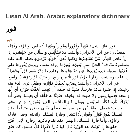
Lisan Al Arab. Arabic explanatory dictionary
فور
فور
فور: فارَ الشيء فَوْراً وفُؤُوراً وفُواراً وفَوَراناً: جاش. وأَفَرْته وفُرْتُه
المتعدّيان؛ عن ابن الأَعرابي؛ وأَنشد: فلا تَسْأَلِيني واسأَلي عن خَلِيقَتي، إِذا
رَدَّ عافي القِدْر، مَنْ يَسْتَعِيرُها وكانوا قُعوداً حَوْلَها يَرْقُبونها،صلى الله عليه
وسلموكانتْ فَتاةُ الحيّ ممن يُفيرُها يُفِيرُها: يوقد تحتها، ويروى يَفُورها على
فُرْتُها، ورواه غيره يُغِيرها أَي يشدّ وَقُودها. وفارتِ القِدْرُ تَفُور فَوْراً وفَوَراناً
إِذا غلت وجاشت. وفار العِرْقُ فَوَراناً: هاج ونَبَعَ. وضرْبٌ فَوَّار: رَغِيبٌ واسع؛
عن ابن الأَعرابي؛ وأَنشد: بِضَرْبٍ يُخَفِّتُ فوَّارُه، وطَعْنٍ تَرى الدمَ منه
رَشِيشا إِذا قَتَلوا منكمُ فارساً، ضَمِنَّا له خَلْفَه أَن يَعِيشا يُخَفِّتُ فَوَّارُه أَي أَنها
واسعة فدمها يسيل ولا صوت له. وقوله: ضَمِنَّا له خَلْفَه أَن يعيشا، يعني أَنه
يُدْرَكُ بثأْره فكأَنه لم يُقتل. ويقال: فارَ الماءُ من العين يَفُورُ إِذا جاش. وفي
الحديث: فجعل الماءُ يَفُور من بين أَصابعه أَي يَغْلي ويظهر متدفِّقاً. وفارَ
المسكُ يَفُورُ فُوَاراً وفَواراناً: انتشر. وفارةُ المِسْكِ: رائحته، وقيل: فارتُه
وعاؤُه، وأَما فأْرَةُ المسك، بالهمز، فقد تقدم ذكرها. وفارة الإِبل: فَوْح
جلودها إِذا نَدِيَتْ بعد الوِرْدِ؛ قال: لها فارةٌ ذَفْراءُ كلَّ عشيةٍ، كما فَتَقَ