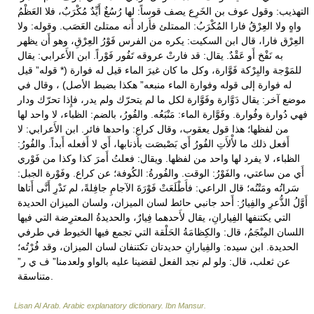
التهذيب: وقول عوف بن الخَرِع يصف قوساً: لها رُسُغٌ أَيِّدٌ مُكْرَبٌ، فلا العَظْمُ
واهٍ ولا العِرْقُ فارا المُكْرَبُ: الممتلئ فأَراد أَنه ممتلئ العَصَب. وقوله: ولا
العِرْق فارا، قال ابن السكيت: يكره من الفرس فَوْرُ العِرْقِ، وهو أَن يظهر
به نَفْخ أَو عَقْدٌ. يقال: قد فارتْ عروقه تَفُور فَوْراً. ابن الأَعرابي: يقال
للمَوْجة والبِرْكة فَوَّارة، وكل ما كان غيرَ الماء قيل له فوارة (* قوله” قيل
له فوارة إلى قوله وفوارة الماء منبعه” هكذا بضبط الأصل) ، وقال في
موضع آخر: يقال دَوَّارة وفَوَّارة لكل ما لم يتحرّك ولم يدر، فإِذا تحرّك ودار
فهي دُوارة وفُوارة. وفَوَّارة الماء: مَنْبَعُه. والفُورُ، بالضم: الظباء، لا واحد لها
من لفظها؛ هذا قول يعقوب، وقال كراع: واحدها فائر. ابن الأَعرابي: لا
أَفعل ذلك ما لأْلأَتِ الفُورُ أَي بَصْبصَت بأَذنابها، أَي لا أَفعله أَبداً. والفُورُ:
الظباء، لا يفرد لها واحد من لفظها. ويقال: فعلتُ أَمرَ كذا وكذا من فَوْري
أَي من ساعتي، والفَوْرُ: الوقت. والفُورةُ: الكُوفة؛ عن كراع. وفَوْرة الجبل:
سَراتُه ومَتْنُه؛ قال الراعي: فأَطْلَعَتْ فَوْرَةَ الآجامِ جافِلةً، لم تَدْرِ أَنَّى أَتاها
أَوَّلُ الذُّعرِ والفِيارُ: أَحد جانبي حائط لسان الميزان، ولسان الميزان الحديدة
التي يكتنفها الفِيارانِ، يقال لأَحدهما فِيارٌ، والحديدةُ المعترِضة التي فيها
اللسان المِنْجَمُ، قال: والكِظامَةُ الحَلْقة التي تجمع فيها الخيوط في طرفي
الحديدة. ابن سيده: والفِيارانِ حديدتان تكتنفان لسان الميزان، وقد فُرْتُه؛
عن ثعلب، قال: ولو لم نجد الفعل لقضينا عليه بالواو ولعدمنا” ف ي ر”
متناسقة.
Lisan Al Arab. Arabic explanatory dictionary
.
Ibn Mansur
.