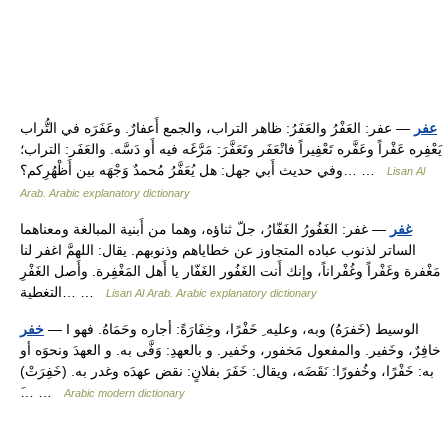
عفر
— عفر: العَفْرُ والعَفَرُ: ظاهر التراب، والجمع أَعفارٌ. وعَفَرَه في التُّراب
يَعْفِره عَفْراً وعَفَّره تَعْفِيراً فانْعَفَر وتَعَفَّرَ: مَرَّغَه فيه أَو دَسَّه. والعَفَر: التراب؛
وفي حديث أَبي جهل: هل يُعَفَّرُ مُحمدٌ وَجْهَه بين أَظْهُرِكم؟… …
Lisan Al
Arab. Arabic explanatory dictionary
غفر
— غفر: الغَفُورُ الغَفّارُ، جلّ ثناؤه، وهما من أَبنية المبالغة ومعناهما
الساتر لذنوب عباده المتجاوز عن خطاياهم وذنوبهم. يقال: اللهمَّ اغفر لنا
مَغْفرة وغَفْراً وغُفْراناً، وإنك أَنت الغَفُور الغَفّار يا أَهل المَغْفِرة. وأَصل الغَفْرِ
التغطية… …
Lisan Al Arab. Arabic explanatory dictionary
— I الوسيط (خَفرَهُ) وبه، وعليه ِ خَفْرًا، وخِفَارَةً: أجاره وحَمَاهُ. فهو
خفر
خافِرٌ، وخَفير. والمفعول مَخفور، وخَفير. و بالعهدِ: وَفَّى به. و العهدَ ونحوَه أو
به: خَفْرًا، وخُفورًا: نَقَضَه، ويقال: خَفَرَ بفلانٍ: نقض عهدَه وغدر به. (خَفِرَتْ)
َ… …
Arabic modern dictionary