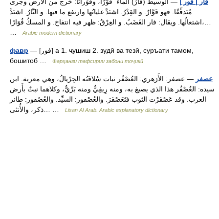
فار | فور |
— الوسيط (فَارَ) الماءُ ُ فَوْرًا، وفَوَرانًا: خَرج من الأَرض وجرى
مُتَدفِّقًا. فهو فَوَّارٌ. و القِدْرُ: اشتَدَّ غليانُها وارتفع ما فيها. و النَّارُ: اشتَدَّ
اشتعالُها. ويقال: فار الغَضَبُ. و العِرْقُ: ظهر فيه انتفاخ. و المسكُ فُوَارًا،…
…
Arabic modern dictionary
— [فور] а 1. ҷушиш 2. зудӣ ва тезӣ, суръати тамом,
фавр
бошитоб …
Фарҳанги тафсирии забони тоҷикӣ
عصفر
— عصفر: الأَزهري: العُصْفُر نبات سُلافَتُه الجِرْيالُ، وهي معربة. ابن
سيده: العُصْفُر هذا الذي يصبغ به، ومنه رِيفِيٌّ ومنه بَرِّيٌّ، وكلاهما نبتٌ بأَرض
العرب. وقد عَصْفَرْت الثوب فتَعَصْفَرَ. والعُصْفور: السيِّد. والعُصُفور: طائر
ذكر، والأُنثى… …
Lisan Al Arab. Arabic explanatory dictionary