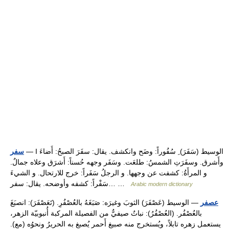
— I الوسيط (سَفَرَ) ِ سُفُوراً: وضَح وانكشف. يقال: سفَرَ الصبحُ: أَضاءَ
سفر
وأَشرق. وسفَرَتِ الشمسُ: طلعَت. وسَفَر وجهه حُسناً: أَشرَق وعلاه جمالٌ.
و المرأَةُ: كشفت عن وجهها. و الرجلُ سَفَراً: خرج للارتحال. و الشيءَ
سَفْراً: كشفه وأوضحه. يقال: سفر… …
Arabic modern dictionary
عصفر
— الوسيط (عَصْفَرَ) الثوبَ وغيرَه: صَبَغَهُ بالعُصْفُرِ. (تَعَصْفَرَ): انصبَغَ
بالعُصْفُر. (العُصْفُرُ): نباتٌ صيفيٌّ من الفصيلة المركبة أُنبوبيّة الزهر،
يستعمل زهره تابلاً، ويُستخرج منه صبيغ أَحمر يُصبغ به الحريرُ ونحوُه (مع).