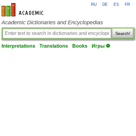
RU
DE
ES
FR
en-academic.com
Academic Dictionaries and Encyclopedias
Search!
Interpretations
Translations
Books
Игры ⚽