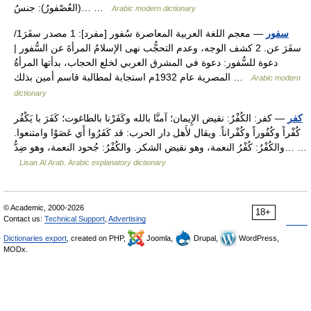
(العُصْفورُ): جنسُ… …
Arabic modern dictionary
سفور
— معجم اللغة العربية المعاصرة سُفور [مفرد]: 1 مصدر سفَرَ1/
سفَرَ عن. 2 كشف الوجه، وعدم التحجُّب نهى الإسلامُ المرأةَ عن السُّفور |
دعوة للسُّفور: دعوة في المشرق العربي لخلع الحجاب، بدأتها المرأةُ
المصرية عام 1932م استجابة لمطالبة قاسم أمين بذلك …
Arabic modern
dictionary
كفر
— كفر: الكُفْرُ: نقيض الإِيمان؛ آمنَّا بالله وكَفَرْنا بالطاغوت؛ كَفَرَ با يَكْفُر
كُفْراً وكُفُوراً وكُفْراناً. ويقال لأَهل دار الحرب: قد كَفَرُوا أَي عَصَوْا وامتنعوا.
والكُفْرُ: كُفْرُ النعمة، وهو نقيض الشكر. والكُفْرُ: جُحود النعمة، وهو ضِدُّ… …
Lisan Al Arab. Arabic explanatory dictionary
© Academic, 2000-2026
18+
Contact us:
Technical Support
,
Advertising
Dictionaries export
, created on PHP,
Joomla,
Drupal,
WordPress,
MODx.