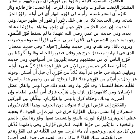
الكافورَ، بالمسكِ، فاتِقُه وجاؤوا من فَوْرِهمْ أَي من وجههم. والفائرُ:
المنتشرُ الغَضَب منالدواب وغيرها. ويقال للرجل إِذا غضب: فارَ فائرُه وثارَ
ثائرُه أَي انتشر غضبه. وأَتيته في فَوْرَةِ النهار أَي في أَوله. وفَوْرُ الحرّ:
شدته. وفي الحديث: كلا، بل هي حُمَّى تَثُور أَو تَفُور أَي يظهر حرها. وفي
الحديث: إِن شدة الحرّ من فَوْرِ جهنم أَي وَهَجِها وغلياها. وفَوْرَةُ العشاء:
بعده. وفي حديث ابن عمر، رضي الله عنهما: ما لم يسقط فَوْرُ الشَّفَقِ،
وهو بقية حمرة الشمس في الأُفُق الغربي، سمِّي فَوْراً لسطوعه وحمرته،
ويروى بالثاء وقد تقدم. وفي حديث مِعْصار (*قوله “ وفي حديث معصار”
الذي في النهاية: معضد): خرج هو وفلان فضربوا الخيام وقالوا أَخْرِجْنا من
فَوْرَةِ الناس أَي من مجتَمَعِهم وحيث يَفُورونَ في أَسواقهم. وفي حديث
مُحَلِّم: نعطيكم خمسين من الإِبل في فَوْرِنا هذا؛ فَوْرُ كلِّ شيء: أَوله.
وقولهم: ذهبتُ في حاجةٍ ثم أَتيتُ فُلاناً من فَوْري أَي قبل أَن أَسكن. وقوله
عز وجل: ويأْتوكم من فَوْرِهم هذا؛ قال الزجاج: أَي من وجههم هذا. والفِيرةُ:
الحُلْبة تخلط للنفساء؛ وقد فَوَّر لها، وقد تقدم ذلك في الهمز. والفارُ: عَضَل
الإِنسان؛ ومن كلامهم: بَرِّز نارَكَ وإِن هَزَلْت فارَكَ أَس أَطعم الطعام وإِن
أَضررت ببدنك، وحكاه كراع بالهمز. والفَوَّارتانِ: سِكَّتانِ بين الوركين
والقُحْقُحِ إِلى عُرْض الوَرِكِ لا تحولان دون الجوف، وهما اللتان تَفُوران
فتتحركان إِذا مشى، وقيل: الفَوَّارةُ خرق في الورك إِلى الجوف لا يحجبه
عظم. الجوهري: فَوَّارةُ الورك، بالفتح والتشديد: ثقبها؛ وفُوَارة القِدْر، بالضم
والتخفيف: ما يَفُور من حرِّها. الليث: للكرش فَوَّارتان وفي باطنهما عُذَّتان
من كل ذي لحم، ويزعمون أَن ماء الرجل يقع في الكُلْية ثم في الفَوَّارة ثم
في الخُصْية، وتلك الغُدَّةُ لا تؤكل، وهي لحمة في جوف لحم أَحمر؛